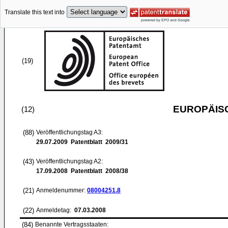
Translate this text into
(19)
EUROPÄIS
(12)
(88)
Veröffentlichungstag A3:
29.07.2009
Patentblatt 2009/31
(43)
Veröffentlichungstag A2:
17.09.2008
Patentblatt 2008/38
(21)
Anmeldenummer:
08004251.8
(22)
Anmeldetag:
07.03.2008
(84)
Benannte Vertragsstaaten: