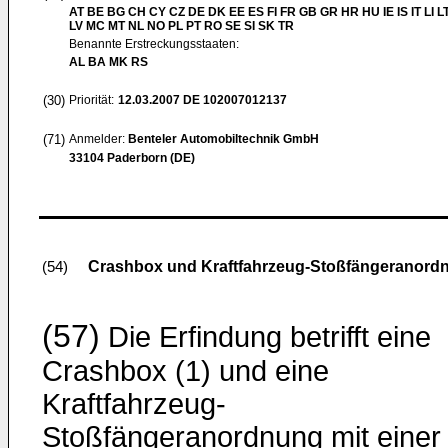
AT BE BG CH CY CZ DE DK EE ES FI FR GB GR HR HU IE IS IT LI L
LV MC MT NL NO PL PT RO SE SI SK TR
Benannte Erstreckungsstaaten:
AL BA MK RS
(30)
Priorität:
12.03.2007
DE 102007012137
(71)
Anmelder:
Benteler Automobiltechnik GmbH
33104 Paderborn (DE)
Crashbox und Kraftfahrzeug-Stoßfängeranord
(54)
(57)
Die Erfindung betrifft eine
Crashbox (1) und eine
Kraftfahrzeug-
Stoßfängeranordnung mit einer