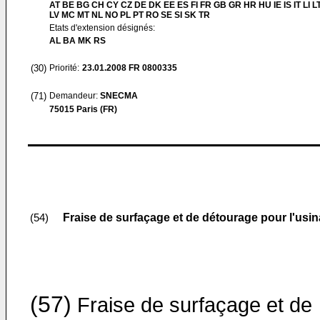
AT BE BG CH CY CZ DE DK EE ES FI FR GB GR HR HU IE IS IT LI L
LV MC MT NL NO PL PT RO SE SI SK TR
Etats d'extension désignés:
AL BA MK RS
(30)
Priorité:
23.01.2008
FR 0800335
(71)
Demandeur:
SNECMA
75015 Paris (FR)
Fraise de surfaçage et de détourage pour l'usi
(54)
(57)
Fraise de surfaçage et de