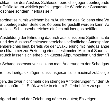
chkammer des Auslass-Schleusenbereichs gegenüberliegenden Sei
ner Größe kaum wirklich perfekt gegen die Wände der Gasaustau
osphäre sondern Inertgas sein.
ngeordnet sein, mit welchem beim Ausfahren des Kolbens eine
berliegenden Seite des Kolbens hergestellt werden kann. Auf
lass-Schleusenbereiches einfach mit Inertgas befüllen.
Ausbildung der Erfindung dadurch aus, dass eine Spüleinrichtun
nd des Auslass-Schleusenbereiches befindlichen Atmosphären
ereiches liegt, bereits vor der Evakuierung mit Inertgas ange
uschkammer zur Erzielung eines bestimmten Maximal-Sauerstoffg
ierdurch lassen sich erheblich kürzere Abpumpzeiten und damit 
n Schadgassensor vor, so kann man Änderungen der Schadgaskon
ines Inertgas zufügen, dass insgesamt die maximal zulässige 
, die zwar nicht mehr den strengen Anforderungen für den Be
mosphäre, für Spülzwecke in einem Pufferbehälter zu speichern
lgend anhand der Zeichnung näher erläutert; Es zeigen