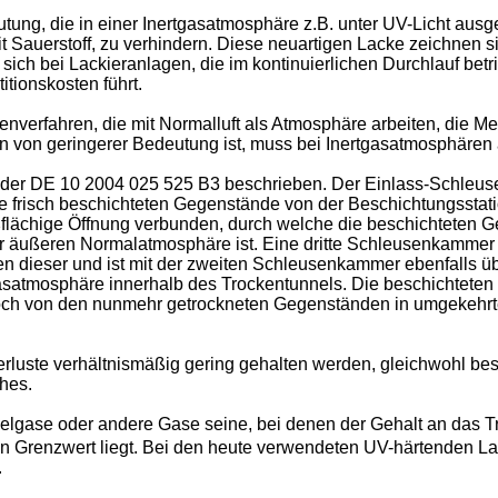
ung, die in einer Inertgasatmosphäre z.B. unter UV-Licht au
 Sauerstoff, zu verhindern. Diese neuartigen Lacke zeichnen s
t sich bei Lackieranlagen, die im kontinuierlichen Durchlauf be
itionskosten führt.
erfahren, die mit Normalluft als Atmosphäre arbeiten, die Men
 von geringerer Bedeutung ist, muss bei Inertgasatmosphären 
 der
DE 10 2004 025 525 B3
beschrieben. Der Einlass-Schleus
 die frisch beschichteten Gegenstände von der Beschichtungsstat
roßflächige Öffnung verbunden, durch welche die beschichteten
der äußeren Normalatmosphäre ist. Eine dritte Schleusenkamme
dieser und ist mit der zweiten Schleusenkammer ebenfalls übe
tgasatmosphäre innerhalb des Trockentunnels. Die beschichte
doch von den nunmehr getrockneten Gegenständen in umgekehrt
erluste verhältnismäßig gering gehalten werden, gleichwohl bes
hes.
delgase oder andere Gase seine, bei denen der Gehalt an das T
Grenzwert liegt. Bei den heute verwendeten UV-härtenden Lac
.