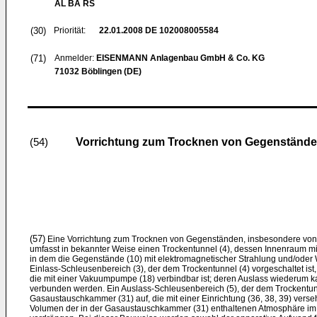
AL BA RS
(30)
Priorität:
22.01.2008
DE 102008005584
(71)
Anmelder:
EISENMANN Anlagenbau GmbH & Co. KG
71032 Böblingen (DE)
Vorrichtung zum Trocknen von Gegenständen
(54)
(57)
Eine Vorrichtung zum Trocknen von Gegenständen, insbesondere von l
umfasst in bekannter Weise einen Trockentunnel (4), dessen Innenraum mit 
in dem die Gegenstände (10) mit elektromagnetischer Strahlung und/ode
Einlass-Schleusenbereich (3), der dem Trockentunnel (4) vorgeschaltet is
die mit einer Vakuumpumpe (18) verbindbar ist; deren Auslass wiederum 
verbunden werden. Ein Auslass-Schleusenbereich (5), der dem Trockentunne
Gasaustauschkammer (31) auf, die mit einer Einrichtung (36, 38, 39) versehe
Volumen der in der Gasaustauschkammer (31) enthaltenen Atmosphäre im 