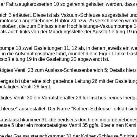
ahrzeugkarosserien 10 so getrennt gehalten werden, dass ein 
ch 3 erläutert. Diese ist als Vakuum-Schleuse ausgestaltet u
in motorisch angetriebenes Hubtor 24 bzw. 25 verschlossen w
hstoßen, die zum Einlass einer Hochleistungs-Vakuumpumpe 18 
s auch links von der Mündungsstelle der Ausstoßleitung 19 in 
umpe 18 zwei Gasleitungen 11, 12 ab, in denen jeweils ein weit
n in die Außenatmosphäre führt, mündet die in Figur 1 linke Gas
stoßleitung 19 in die Gasleitung 20 abgewandt ist.
ätigtes Ventil 23 zum Auslass-Schleusenbereich 5; Details hierz
ertgas ist über eine sich gabelnde Leitung 26 mit der Gasleit
tigtes Ventil 28 liegt.
gtes Ventil 30 ein Vorratsbehälter 29 für frisches, reines Inert
chleuse" ausgestaltet. Der Name "Kolben-Schleuse" erklärt si
austauschkammer 31, die beidseits durch ein motorgetriebene
euse 5 über ein motorbetätigtes Ventil 35 ggfs. über einen Ka
e der Gausaustauschkammer 31 der Kolben-Schleuse 5 nicht stat