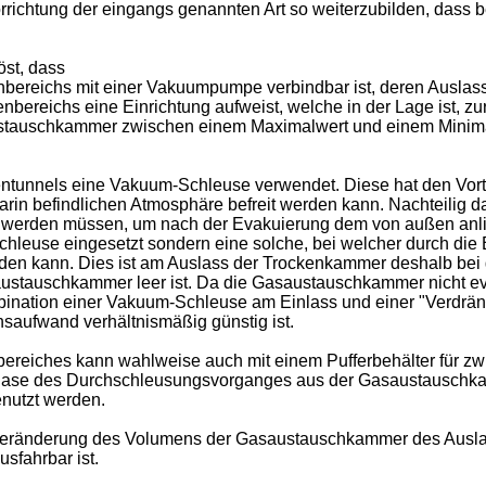
orrichtung der eingangs genannten Art so weiterzubilden, dass
st, dass
ereichs mit einer Vakuumpumpe verbindbar ist, deren Auslass
ereichs eine Einrichtung aufweist, welche in der Lage ist, 
auschkammer zwischen einem Maximalwert und einem Minimalwer
ntunnels eine Vakuum-Schleuse verwendet. Diese hat den Vort
in befindlichen Atmosphäre befreit werden kann. Nachteilig da
t werden müssen, um nach der Evakuierung dem von außen anl
Schleuse eingesetzt sondern eine solche, bei welcher durch d
 kann. Dies ist am Auslass der Trockenkammer deshalb bei gu
ustauschkammer leer ist. Da die Gasaustauschkammer nicht ev
ombination einer Vakuum-Schleuse am Einlass und einer "Verdrä
nsaufwand verhältnismäßig günstig ist.
iches kann wahlweise auch mit einem Pufferbehälter für zwis
n Phase des Durchschleusungsvorganges aus der Gasaustauschk
enutzt werden.
Veränderung des Volumens der Gasaustauschkammer des Auslas
sfahrbar ist.