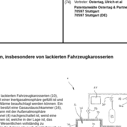
(74)
Vertreter:
Ostertag, Ulrich et al
Patentanwälte Ostertag & Partne
70597 Stuttgart
70597 Stuttgart (DE)
, insbesondere von lackierten Fahrzeugkarosserien
ackierten Fahrzeugkarosserien (10),
einer Inertgasatmosphäre gefüllt ist und
r Wärme beaufschlagt werden können. Ein
t, besitzt eine Gasaustauschkammer (16),
kann mit der Außenatmosphäre
l (4) nachgeschaltet ist, weist eine
n ist, welche in der Lage ist, das
Wesentlichen vollständig zu