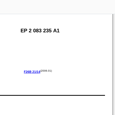
EP 2 083 235 A1
(2006.01)
F26B
21/14