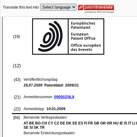
Translate this text into
(19)
(12)
(43)
Veröffentlichungstag:
29.07.2009
Patentblatt 2009/31
(21)
Anmeldenummer:
09000256.9
(22)
Anmeldetag:
10.01.2009
(84)
Benannte Vertragsstaaten:
AT BE BG CH CY CZ DE DK EE ES FI FR GB GR HR HU IE IS IT LI
SE SI SK TR
Benannte Erstreckungsstaaten: