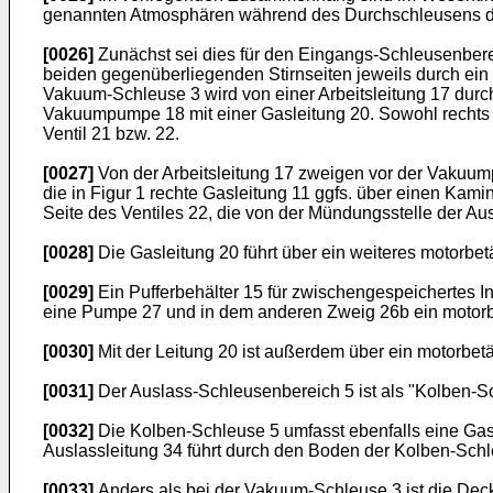
genannten Atmosphären während des Durchschleusens der F
[0026]
Zunächst sei dies für den Eingangs-Schleusenberei
beiden gegenüberliegenden Stirnseiten jeweils durch e
Vakuum-Schleuse 3 wird von einer Arbeitsleitung 17 durc
Vakuumpumpe 18 mit einer Gasleitung 20. Sowohl rechts al
Ventil 21 bzw. 22.
[0027]
Von der Arbeitsleitung 17 zweigen vor der Vakuump
die in Figur 1 rechte Gasleitung 11 ggfs. über einen Kami
Seite des Ventiles 22, die von der Mündungsstelle der Aus
[0028]
Die Gasleitung 20 führt über ein weiteres motorbet
[0029]
Ein Pufferbehälter 15 für zwischengespeichertes In
eine Pumpe 27 und in dem anderen Zweig 26b ein motorbetä
[0030]
Mit der Leitung 20 ist außerdem über ein motorbetäti
[0031]
Der Auslass-Schleusenbereich 5 ist als "Kolben-S
[0032]
Die Kolben-Schleuse 5 umfasst ebenfalls eine Gas
Auslassleitung 34 führt durch den Boden der Kolben-Schl
[0033]
Anders als bei der Vakuum-Schleuse 3 ist die Deck