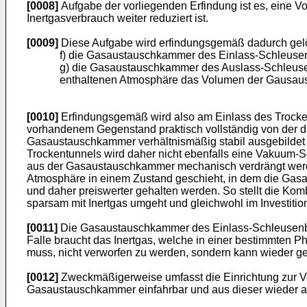
[0008]
Aufgabe der vorliegenden Erfindung ist es, eine V
Inertgasverbrauch weiter reduziert ist.
[0009]
Diese Aufgabe wird erfindungsgemäß dadurch gelö
f) die Gasaustauschkammer des Einlass-Schleusenb
g) die Gasaustauschkammer des Auslass-Schleusenb
enthaltenen Atmosphäre das Volumen der Gausaust
[0010]
Erfindungsgemäß wird also am Einlass des Trocke
vorhandenem Gegenstand praktisch vollständig von der dar
Gasaustauschkammer verhältnismäßig stabil ausgebilde
Trockentunnels wird daher nicht ebenfalls eine Vakuum-
aus der Gasaustauschkammer mechanisch verdrängt werden
Atmosphäre in einem Zustand geschieht, in dem die Gasa
und daher preiswerter gehalten werden. So stellt die K
sparsam mit Inertgas umgeht und gleichwohl im Investitio
[0011]
Die Gasaustauschkammer des Einlass-Schleusenbere
Falle braucht das Inertgas, welche in einer bestimmte
muss, nicht verworfen zu werden, sondern kann wieder g
[0012]
Zweckmäßigerweise umfasst die Einrichtung zur 
Gasaustauschkammer einfahrbar und aus dieser wieder au