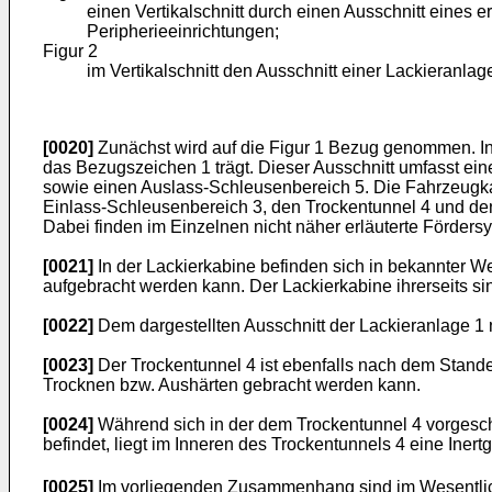
einen Vertikalschnitt durch einen Ausschnitt eines 
Peripherieeinrichtungen;
Figur 2
im Vertikalschnitt den Ausschnitt einer Lackieranlag
[0020]
Zunächst wird auf die Figur 1 Bezug genommen. In d
das Bezugszeichen 1 trägt. Dieser Ausschnitt umfasst eine
sowie einen Auslass-Schleusenbereich 5. Die Fahrzeugkar
Einlass-Schleusenbereich 3, den Trockentunnel 4 und de
Dabei finden im Einzelnen nicht näher erläuterte Förder
[0021]
In der Lackierkabine befinden sich in bekannter W
aufgebracht werden kann. Der Lackierkabine ihrerseits s
[0022]
Dem dargestellten Ausschnitt der Lackieranlage 1 
[0023]
Der Trockentunnel 4 ist ebenfalls nach dem Stande
Trocknen bzw. Aushärten gebracht werden kann.
[0024]
Während sich in der dem Trockentunnel 4 vorgesch
befindet, liegt im Inneren des Trockentunnels 4 eine Iner
[0025]
Im vorliegenden Zusammenhang sind im Wesentlich