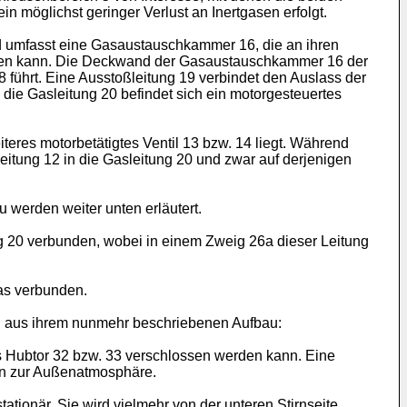
möglichst geringer Verlust an Inertgasen erfolgt.
nd umfasst eine Gasaustauschkammer 16, die an ihren
erden kann. Die Deckwand der Gasaustauschkammer 16 der
führt. Eine Ausstoßleitung 19 verbindet den Auslass der
die Gasleitung 20 befindet sich ein motorgesteuertes
eres motorbetätigtes Ventil 13 bzw. 14 liegt. Während
leitung 12 in die Gasleitung 20 und zwar auf derjenigen
u werden weiter unten erläutert.
ung 20 verbunden, wobei in einem Zweig 26a dieser Leitung
gas verbunden.
ch aus ihrem nunmehr beschriebenen Aufbau:
s Hubtor 32 bzw. 33 verschlossen werden kann. Eine
min zur Außenatmosphäre.
ionär. Sie wird vielmehr von der unteren Stirnseite