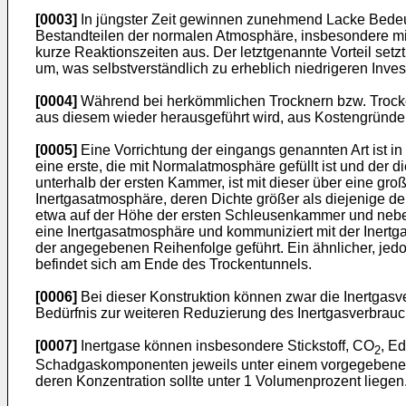
[0003]
In jüngster Zeit gewinnen zunehmend Lacke Bedeut
Bestandteilen der normalen Atmosphäre, insbesondere mit
kurze Reaktionszeiten aus. Der letztgenannte Vorteil setz
um, was selbstverständlich zu erheblich niedrigeren Invest
[0004]
Während bei herkömmlichen Trocknern bzw. Trockenv
aus diesem wieder herausgeführt wird, aus Kostengründen
[0005]
Eine Vorrichtung der eingangs genannten Art ist in
eine erste, die mit Normalatmosphäre gefüllt ist und der
unterhalb der ersten Kammer, ist mit dieser über eine g
Inertgasatmosphäre, deren Dichte größer als diejenige 
etwa auf der Höhe der ersten Schleusenkammer und neben 
eine Inertgasatmosphäre und kommuniziert mit der Iner
der angegebenen Reihenfolge geführt. Ein ähnlicher, je
befindet sich am Ende des Trockentunnels.
[0006]
Bei dieser Konstruktion können zwar die Inertgasv
Bedürfnis zur weiteren Reduzierung des Inertgasverbrauc
[0007]
Inertgase können insbesondere Stickstoff, CO
, E
2
Schadgaskomponenten jeweils unter einem vorgegebenen 
deren Konzentration sollte unter 1 Volumenprozent liegen