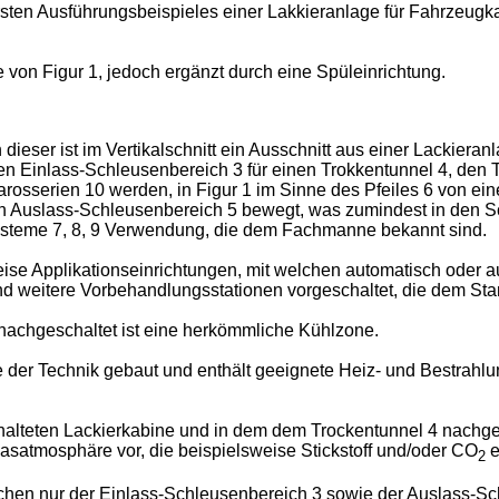
ersten Ausführungsbeispieles einer Lakkieranlage für Fahrzeugk
e von Figur 1, jedoch ergänzt durch eine Spüleinrichtung.
ieser ist im Vertikalschnitt ein Ausschnitt aus einer Lackieran
n Einlass-Schleusenbereich 3 für einen Trokkentunnel 4, den Troc
osserien 10 werden, in Figur 1 im Sinne des Pfeiles 6 von ein
n Auslass-Schleusenbereich 5 bewegt, was zumindest in den Sc
systeme 7, 8, 9 Verwendung, die dem Fachmanne bekannt sind.
eise Applikationseinrichtungen, mit welchen automatisch oder
ind weitere Vorbehandlungsstationen vorgeschaltet, die dem St
nachgeschaltet ist eine herkömmliche Kühlzone.
 der Technik gebaut und enthält geeignete Heiz- und Bestrahl
alteten Lackierkabine und in dem dem Trockentunnel 4 nachge
tgasatmosphäre vor, die beispielsweise Stickstoff und/oder CO
e
2
en nur der Einlass-Schleusenbereich 3 sowie der Auslass-Schl