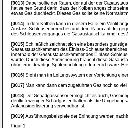
[0013]
Dabei sollte der Raum, der auf der der Gasaustaus
hat seinen Grund darin, dass der Kolben angesichts sei
etwas Gas durchleckt. Dieses Gas sollte keine Normalatm
[0014]
In dem Kolben kann in diesem Falle ein Ventil a
Auslass-Schleusenbereiches und dem Raum auf der gegenü
des Schleusenvorganges die Gasaustauschkammer des Aus
[0015]
Schließlich zeichnet sich eine besonders günstige 
Gasaustauschkammern des Einlass-Schleusenbereiches u
innerhalb der Gasaustauschkammer des Einlass-Schleusenb
würde. Durch diese Anreicherung braucht diese Gasausta
ohne eine derartige Spüleinrichtung erforderlich wäre. H
[0016]
Sieht man im Leitungssystem der Vorrichtung eine
[0017]
Man kann dann dem zugeführten Gas noch so viel re
[0018]
Der Schadgassensor ermöglicht es auch, Gasmengen
deutlich weniger Schadgas enthalten als die Umgebungsat
Anfangsinertisierung verwendbar ist.
[0019]
Ausführungsbeispiele der Erfindung werden nachfo
Figur 1