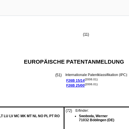
(11)
EUROPÄISCHE PATENTANMELDUNG
(51)
Internationale Patentklassifikation (IPC):
(2006.01)
F26B
15/14
(2006.01)
F26B
25/00
(72)
Erfinder:
 LT LU LV MC MK MT NL NO PL PT RO
Swoboda, Werner
71032 Böblingen (DE)