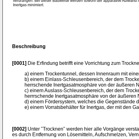
verdrängen. Bei dieser Bauweise werden sowohl der apparative Aufwand fü
Inertgas minimiert.
Beschreibung
[0001]
Die Erfindung betrifft eine Vorrichtung zum Trock
a) einem Trockentunnel, dessen Innenraum mit einer 
b) einem Einlass-Schleusenbereich, der dem Trocke
herrschende Inertgasatmosphäre von der äußeren N
c) einem Auslass-Schleusenbereich, der dem Trock
herrrschende Inertgasatmosphäre von der äußeren 
d) einem Fördersystem, welches die Gegenstände d
e) einem Vorratsbehälter für Inertgas, der mit de
[0002]
Unter "Trocknen" werden hier alle Vorgänge verst
es durch Entfernung von Lösemitteln, Aufschmelzen, Verne