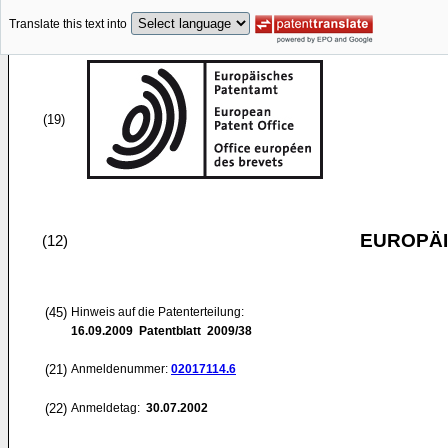
Translate this text into
(19)
EUROPÄI
(12)
(45)
Hinweis auf die Patenterteilung:
16.09.2009
Patentblatt 2009/38
(21)
Anmeldenummer:
02017114.6
(22)
Anmeldetag:
30.07.2002