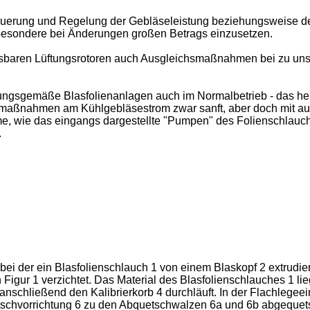
teuerung und Regelung der Gebläseleistung beziehungsweise de
sbesondere bei Änderungen großen Betrags einzusetzen.
baren Lüftungsrotoren auch Ausgleichsmaßnahmen bei zu un
dungsgemäße Blasfolienanlagen auch im Normalbetrieb - das hei
egelmaßnahmen am Kühlgebläsestrom zwar sanft, aber doch mit a
e, wie das eingangs dargestellte "Pumpen" des Folienschlauch
.
 bei der ein Blasfolienschlauch 1 von einem Blaskopf 2 extrudier
Figur 1 verzichtet. Das Material des Blasfolienschlauches 1 lie
e anschließend den Kalibrierkorb 4 durchläuft. In der Flachlege
etschvorrichtung 6 zu den Abquetschwalzen 6a und 6b abgequets