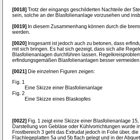
[0018]
Trotz der eingangs geschilderten Nachteile der S
sein, solche an der Blasfolienanlage vorzusehen und in
[0019]
In diesem Zusammenhang können durch die brems
werden.
[0020]
Insgesamt ist jedoch auch zu betonen, dass erfin
mit sich bringen. Es hat sich gezeigt, dass sich alle R
Blasfolienanlagen durchführen lassen. Regelkreisproblem
erfindungsgemäßen Blasfolienanlagen besser vermeiden
[0021]
Die einzelnen Figuren zeigen:
Fig. 1
Eine Skizze einer Blasfolienanlage
Fig. 2
Eine Skizze eines Blaskopfes
[0022]
Fig. 1 zeigt eine Skizze einer Blasfolienanlage 15,
Darstellung von Gebläse oder Kühlvorrichtungen wurde in 
Frostbereich 3 geht das Extrudat jedoch in Folie über, di
Flachlegeplatten 5a und 5b flach gelegt und in der Abqu