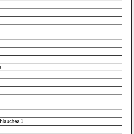
g
chlauches 1