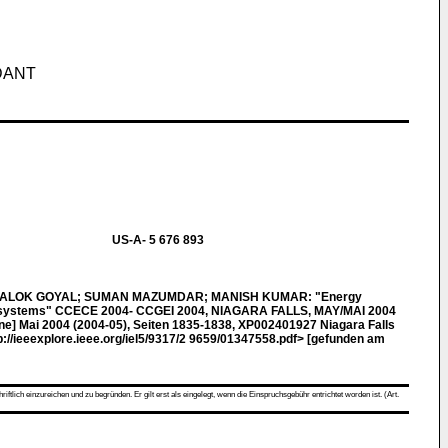
DANT
US-A- 5 676 893
ALOK GOYAL; SUMAN MAZUMDAR; MANISH KUMAR: "Energy
ion systems" CCECE 2004- CCGEI 2004, NIAGARA FALLS, MAY/MAI 2004
ine] Mai 2004 (2004-05), Seiten 1835-1838, XP002401927 Niagara Falls
p://ieeexplore.ieee.org/iel5/9317/2 9659/01347558.pdf> [gefunden am
ch einzureichen und zu begründen. Er gilt erst als eingelegt, wenn die Einspruchsgebühr entrichtet worden ist. (Art.