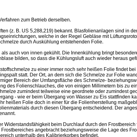
 Verfahren zum Betrieb derselben.
ten (z. B.
US 5,288,219
) bekannt. Blasfolienanlagen sind in d
gseinrichtungen, welche in der Regel Gebläse mit Lüftungsroto
 Schmelze durch Auskühlung entstehenden Folie.
als auch von innen gekühlt. Die Innenkühlung bringt besondere
nblase bilden, so dass die Kühlungsluft auch wieder heraus ge
toffschmelze zu einer immer noch sehr heißen Folie findet be
palt statt. Der Ort, an dem sich die Schmelze zur Folie wandelt
gförmiger Bereich der Umfangsfläche des Schmelze- beziehungsw
g des Folienschlauches, die von einigen Millimetern bis zu ei
lze zumindest teilweise eine geordnete oder zumindest geordn
ergang - wie er beim Übergang von Wasser zu Eis stattfinden ka
 heißen Folie doch in einer für die Folienherstellung maßgebl
es Folienmaterials durch diesen Übergang entscheidend. Der ang
enannt.
Widerstandsfähigkeit beim Durchlauf durch den Frostbereich w
s Frostbereiches angebracht beziehungsweise die Lage des Frost
ereich unterhalb des Kalibrierkorbes befindet.