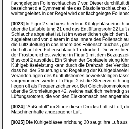
flachgelegten Folienschlauches 7 vor. Dieser durchläuft d
bezeichnet die Symmetrielinie des Blasfolienschlauches 
weiter geleitet. In der Regel wird der flachgelegte Folien
[0023]
In Figur 2 sind verschiedene Kühlgebläseeinrichtun
über die Luftableitung 21 und das Entlüftungsrohr 22 Lu
Schlauchs abgeleitet ist, ist im wesentlichen gleich dem 
zugeleitet und von diesem in das Innere des Folienschlau
die Luftzuleitung in das Innere des Folienschlauches , ge
die Luft auf den Folienschlauch 1 extrudiert. Die verschi
der Frostbereiches, welcher in Figur 1 mit dem Bezugszeic
Blaskopf 2 ausbildet. Ein Sinken der Gebläseleistung führ
Kühlgebläseleistung kann durch die Drehzahl der Ventilat
dass bei der Steuerung und Regelung der Kühlgebläseleistu
Veränderungen des Kühlluftstromes bewerkstelligen lass
vorgenommen werden. In Figur 2 ist die Steuervorrichtung
liegen oft als Frequenzrichter vor. Bei Gleichstrommotor
über die Stromleitungen 42, welche natürlich mehradrig s
Lüftungsrotoren, die von den Elektromaschinen angetriebe
[0024]
"Außenluft" im Sinne dieser Druckschrift ist Luft,
Maschinenhalle angezogener Luft.
[0025]
Die Kühlgebläseeinrichtung 20 saugt ihre Luft au