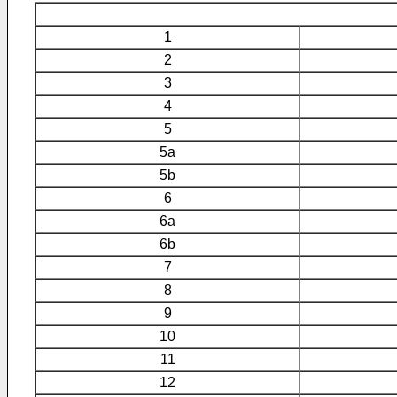
1
2
3
4
5
5a
5b
6
6a
6b
7
8
9
10
11
12