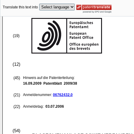
Translate this text into
(19)
(12)
(45)
Hinweis auf die Patenterteilung:
16.09.2009
Patentblatt 2009/38
(21)
Anmeldenummer:
06762432.0
(22)
Anmeldetag:
03.07.2006
(54)