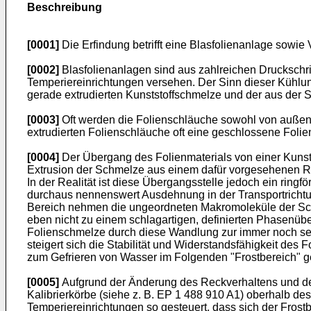
Beschreibung
[0001]
Die Erfindung betrifft eine Blasfolienanlage sowie
[0002]
Blasfolienanlagen sind aus zahlreichen Druckschrif
Temperiereinrichtungen versehen. Der Sinn dieser Kühlun
gerade extrudierten Kunststoffschmelze und der aus der
[0003]
Oft werden die Folienschläuche sowohl von außen 
extrudierten Folienschläuche oft eine geschlossene Folie
[0004]
Der Übergang des Folienmaterials von einer Kunsts
Extrusion der Schmelze aus einem dafür vorgesehenen Rings
In der Realität ist diese Übergangsstelle jedoch ein rin
durchaus nennenswert Ausdehnung in der Transportrichtun
Bereich nehmen die ungeordneten Makromoleküle der Schme
eben nicht zu einem schlagartigen, definierten Phasenüb
Folienschmelze durch diese Wandlung zur immer noch sehr
steigert sich die Stabilität und Widerstandsfähigkeit d
zum Gefrieren von Wasser im Folgenden "Frostbereich" g
[0005]
Aufgrund der Änderung des Reckverhaltens und der 
Kalibrierkörbe (siehe z. B.
EP 1 488 910 A1
) oberhalb de
Temperiereinrichtungen so gesteuert, dass sich der Frostb