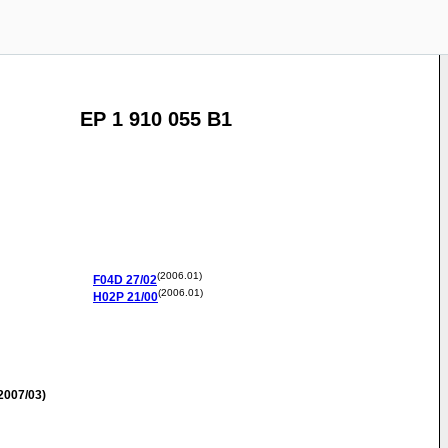
EP 1 910 055 B1
(2006.01)
F04D
27/02
(2006.01)
H02P
21/00
2007/03)