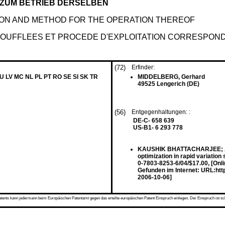
ZUM BETRIEB DERSELBEN
ION AND METHOD FOR THE OPERATION THEREOF
SOUFFLEES ET PROCEDE D'EXPLOITATION CORRESPON
(72)
Erfinder:
LU LV MC NL PL PT RO SE SI SK TR
MIDDELBERG, Gerhard
49525 Lengerich (DE)
(56)
Entgegenhaltungen: :
DE-C- 658 639
US-B1- 6 293 778
KAUSHIK BHATTACHARJEE; 
optimization in rapid variat
0-7803-8253-6/04/$17.00, [Onl
Gefunden im Internet: URL:htt
2006-10-06]
s kann jedermann beim Europäischen Patentamt gegen das erteilte europäischen Patent Einspruch einlegen. Der Einspruch ist schriftli