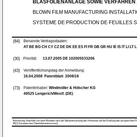
BLASFOLIENANLAGE SOWIE VERFAHREN 
BLOWN FILM MANUFACTURING INSTALLAT
SYSTEME DE PRODUCTION DE FEUILLES 
(84)
Benannte Vertragsstaaten:
AT BE BG CH CY CZ DE DK EE ES FI FR GB GR HU IE IS IT LI LT 
(30)
Priorität:
13.07.2005
DE 102005033206
(43)
Veröffentlichungstag der Anmeldung:
16.04.2008
Patentblatt 2008/16
(73)
Patentinhaber:
Windmöller & Hölscher KG
49525 Lengerich/Westf. (DE)
Anmerkung: Innerhalb von neun Monaten nach der Bekanntmachung des Hinweises auf die Erteilung des europäischen Patent
99(1) Europäisches Patentübereinkommen).