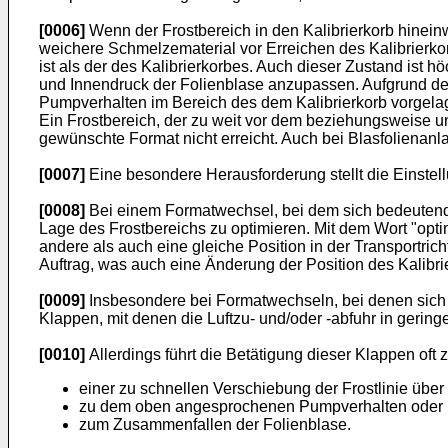
[0006]
Wenn der Frostbereich in den Kalibrierkorb hineinw
weichere Schmelzematerial vor Erreichen des Kalibrierko
ist als der des Kalibrierkorbes. Auch dieser Zustand is
und Innendruck der Folienblase anzupassen. Aufgrund der 
Pumpverhalten im Bereich des dem Kalibrierkorb vorgela
Ein Frostbereich, der zu weit vor dem beziehungsweise un
gewünschte Format nicht erreicht. Auch bei Blasfolienanl
[0007]
Eine besondere Herausforderung stellt die Einstel
[0008]
Bei einem Formatwechsel, bei dem sich bedeutend
Lage des Frostbereichs zu optimieren. Mit dem Wort "op
andere als auch eine gleiche Position in der Transportric
Auftrag, was auch eine Änderung der Position des Kalib
[0009]
Insbesondere bei Formatwechseln, bei denen sich 
Klappen, mit denen die Luftzu- und/oder -abfuhr in gerin
[0010]
Allerdings führt die Betätigung dieser Klappen of
einer zu schnellen Verschiebung der Frostlinie üb
zu dem oben angesprochenen Pumpverhalten oder
zum Zusammenfallen der Folienblase.