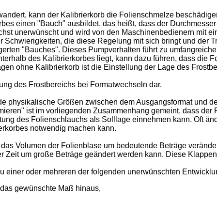
andert, kann der Kalibrierkorb die Folienschmelze beschädigen
rbes einen "Bauch" ausbildet, das heißt, dass der Durchmesser
t höchst unerwünscht und wird von den Maschinenbedienern mit 
Schwierigkeiten, die diese Regelung mit sich bringt und der Tr
gerten "Bauches". Dieses Pumpverhalten führt zu umfangreiche
terhalb des Kalibrierkorbes liegt, kann dazu führen, dass die
agen ohne Kalibrierkorb ist die Einstellung der Lage des Frost
lung des Frostbereichs bei Formatwechseln dar.
e physikalische Größen zwischen dem Ausgangsformat und dem
timieren" ist im vorliegenden Zusammenhang gemeint, dass der
htung des Folienschlauchs als Solllage einnehmen kann. Oft ände
rierkorbes notwendig machen kann.
das Volumen der Folienblase um bedeutende Beträge verändert,
ger Zeit um große Beträge geändert werden kann. Diese Klappen 
t zu einer oder mehreren der folgenden unerwünschten Entwickl
er das gewünschte Maß hinaus,