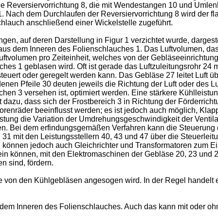
ie Reversiervorrichtung 8, die mit Wendestangen 10 und Umlenkwa
1. Nach dem Durchlaufen der Reversiervorrichtung 8 wird der fl
schlauch anschließend einer Wickelstelle zugeführt.
gen, auf deren Darstellung in Figur 1 verzichtet wurde, dargest
ft aus dem Inneren des Folienschlauches 1. Das Luftvolumen, d
Luftvolumen pro Zeiteinheit, welches von der Gebläseeinrichtun
ches 1 geblasen wird. Oft ist gerade das Luftzuleitungsrohr 24
steuert oder geregelt werden kann. Das Gebläse 27 leitet Luft 
edenen Pfeile 30 deuten jeweils die Richtung der Luft oder des 
hen 3 versehen ist, optimiert werden. Eine stärkere Kühlleistun
t dazu, dass sich der Frostbereich 3 in Richtung der Förderric
orenräder beeinflusst werden; es ist jedoch auch möglich, Kla
ng die Variation der Umdrehungsgeschwindigkeit der Ventilatore
en. Bei dem erfindungsgemäßen Verfahren kann die Steuerung d
 31 mit den Leistungsstellern 40, 43 und 47 über die Steuerleit
en können jedoch auch Gleichrichter und Transformatoren zum E
ein können, mit den Elektromaschinen der Gebläse 20, 23 und 27
n sind, fördern.
 die von den Kühlgebläsen angesogen wird. In der Regel handelt 
s dem Inneren des Folienschlauches. Auch das kann mit oder o