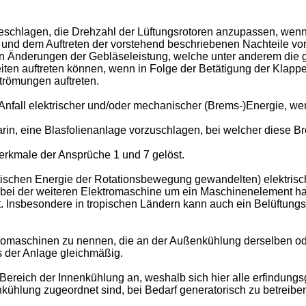
eschlagen, die Drehzahl der Lüftungsrotoren anzupassen, wenn
n und dem Auftreten der vorstehend beschriebenen Nachteile vo
igen Änderungen der Gebläseleistung, welche unter anderem di
eiten auftreten können, wenn in Folge der Betätigung der Klapp
römungen auftreten.
fall elektrischer und/oder mechanischer (Brems-)Energie, wen
rin, eine Blasfolienanlage vorzuschlagen, bei welcher diese B
rkmale der Ansprüche 1 und 7 gelöst.
ischen Energie der Rotationsbewegung gewandelten) elektrisch
ich bei der weiteren Elektromaschine um ein Maschinenelement h
gt. Insbesondere in tropischen Ländern kann auch ein Belüftungs
maschinen zu nennen, die an der Außenkühlung derselben oder
s der Anlage gleichmäßig.
 Bereich der Innenkühlung an, weshalb sich hier alle erfind
nnenkühlung zugeordnet sind, bei Bedarf generatorisch zu betr