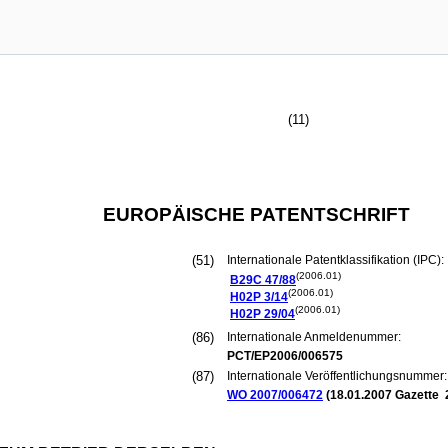
(11)
EUROPÄISCHE PATENTSCHRIFT
(51)
Internationale Patentklassifikation (IPC):
(2006.01)
B29C
47/88
(2006.01)
H02P
3/14
(2006.01)
H02P
29/04
(86)
Internationale Anmeldenummer:
PCT/EP2006/006575
(87)
Internationale Veröffentlichungsnummer:
WO 2007/006472
(
18.01.2007
Gazette 