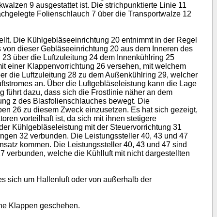
lzen 9 ausgestattet ist. Die strichpunktierte Linie 11
achgelegte Folienschlauch 7 über die Transportwalze 12
ellt. Die Kühlgebläseeinrichtung 20 entnimmt in der Regel
as von dieser Gebläseeinrichtung 20 aus dem Inneren des
g 23 über die Luftzuleitung 24 dem Innenkühlring 25
 mit einer Klappenvorrichtung 26 versehen, mit welchem
über die Luftzuleitung 28 zu dem Außenkühlring 29, welcher
Luftstromes an. Über die Luftgebläseleistung kann die Lage
g führt dazu, dass sich die Frostlinie näher an dem
htung z des Blasfolienschlauches bewegt. Die
ppen 26 zu diesem Zweck einzusetzen. Es hat sich gezeigt,
n vorteilhaft ist, da sich mit ihnen stetigere
er Kühlgebläseleistung mit der Steuervorrichtung 31
ungen 32 verbunden. Die Leistungssteller 40, 43 und 47
insatz kommen. Die Leistungssteller 40, 43 und 47 sind
 verbunden, welche die Kühlluft mit nicht dargestellten
es sich um Hallenluft oder von außerhalb der
hne Klappen geschehen.