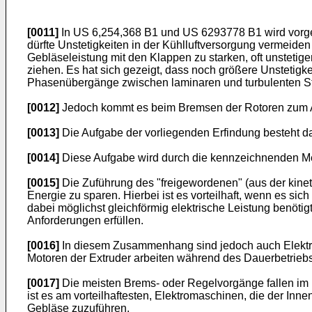
[0011]
In
US 6,254,368 B1
und
US 6293778 B1
wird vorg
dürfte Unstetigkeiten in der Kühlluftversorgung vermeide
Gebläseleistung mit den Klappen zu starken, oft unstet
ziehen. Es hat sich gezeigt, dass noch größere Unstetigk
Phasenübergänge zwischen laminaren und turbulenten St
[0012]
Jedoch kommt es beim Bremsen der Rotoren zum An
[0013]
Die Aufgabe der vorliegenden Erfindung besteht da
[0014]
Diese Aufgabe wird durch die kennzeichnenden Me
[0015]
Die Zuführung des "freigewordenen" (aus der kinet
Energie zu sparen. Hierbei ist es vorteilhaft, wenn es s
dabei möglichst gleichförmig elektrische Leistung benöti
Anforderungen erfüllen.
[0016]
In diesem Zusammenhang sind jedoch auch Elektro
Motoren der Extruder arbeiten während des Dauerbetrieb
[0017]
Die meisten Brems- oder Regelvorgänge fallen im
ist es am vorteilhaftesten, Elektromaschinen, die der I
Gebläse zuzuführen.