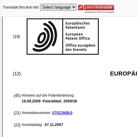
Translate this text into
(19)
EUROPÄI
(12)
(45)
Hinweis auf die Patenterteilung:
16.09.2009
Patentblatt 2009/38
(21)
Anmeldenummer:
07021608.0
(22)
Anmeldetag:
07.11.2007