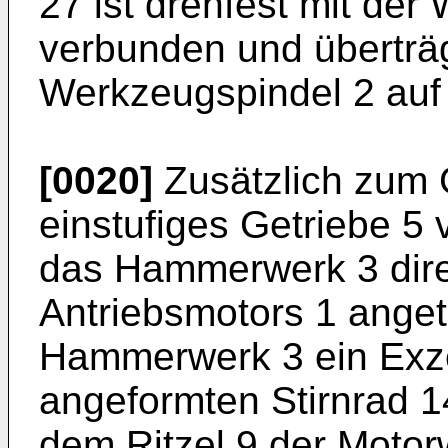
27 ist drehfest mit der
verbunden und überträ
Werkzeugspindel 2 auf
[0020]
Zusätzlich zum G
einstufiges Getriebe 5
das Hammerwerk 3 dire
Antriebsmotors 1 angetr
Hammerwerk 3 ein Exze
angeformten Stirnrad 14
dem Ritzel 9 der Motor