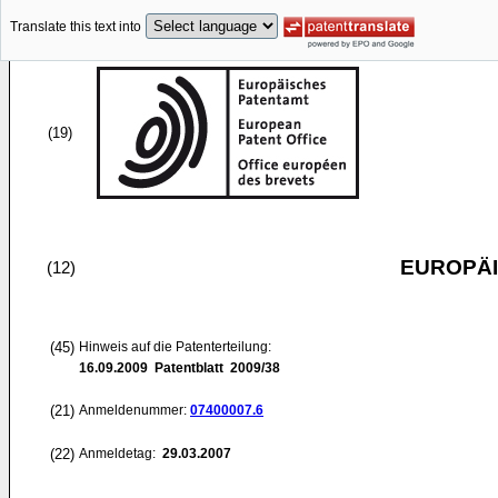
Translate this text into
(19)
EUROPÄI
(12)
(45)
Hinweis auf die Patenterteilung:
16.09.2009
Patentblatt 2009/38
(21)
Anmeldenummer:
07400007.6
(22)
Anmeldetag:
29.03.2007