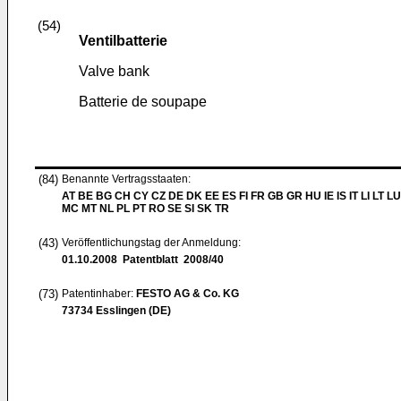
(54)
Ventilbatterie
Valve bank
Batterie de soupape
(84)
Benannte Vertragsstaaten:
AT BE BG CH CY CZ DE DK EE ES FI FR GB GR HU IE IS IT LI LT LU
MC MT NL PL PT RO SE SI SK TR
(43)
Veröffentlichungstag der Anmeldung:
01.10.2008
Patentblatt 2008/40
(73)
Patentinhaber:
FESTO AG & Co. KG
73734 Esslingen (DE)