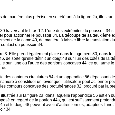
 de manière plus précise en se référant à la figure 2a, illustran
0 traversant le bras 12. L'une des extrémités du poussoir 34 s
yer pour actionner le poussoir 34. La découpe de sa deuxième e
ment de la came 40, de manière à laisser libre la translation du
 contact du poussoir 34.
igure 3. Elle prend également place dans le logement 30, dans l
 de sorte qu'elle définit un doigt 48 sur l'un des côtés de la d
puie sur l'une ou l'autre des portions concaves 44, ce qui arme l
nné.
 des contours circulaires 54 et un appendice 56 dépassant des
anière à constituer un levier que l'utilisateur peut actionner 
r les contours concaves des protubérances 32, procuré par la pre
illustrée sur la figure 2a, dans laquelle l'appendice 56 est en b
sposé en regard de la portion 44a, qui est suffisamment profonde
4a et le doigt 48 peuvent avoir d'autres formes, adaptées l'une à
oir 34.