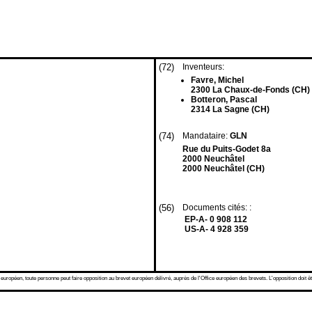
(72)
Inventeurs:
Favre, Michel
2300 La Chaux-de-Fonds (CH)
Botteron, Pascal
2314 La Sagne (CH)
(74)
Mandataire:
GLN
Rue du Puits-Godet 8a
2000 Neuchâtel
2000 Neuchâtel (CH)
(56)
Documents cités: :
EP-A- 0 908 112
US-A- 4 928 359
 européen, toute personne peut faire opposition au brevet européen délivré, auprès de l'Office européen des brevets. L'opposition doit êt