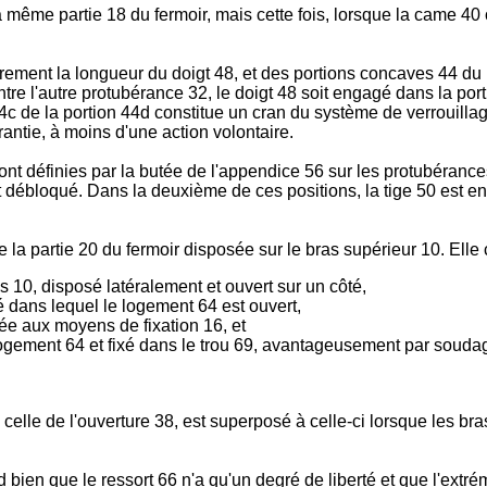
 la même partie 18 du fermoir, mais cette fois, lorsque la came 
rement la longueur du doigt 48, et des portions concaves 44 du 
ntre l'autre protubérance 32, le doigt 48 soit engagé dans la por
44c de la portion 44d constitue un cran du système de verrouillage
arantie, à moins d'une action volontaire.
nt définies par la butée de l'appendice 56 sur les protubérances
 débloqué. Dans la deuxième de ces positions, la tige 50 est en
e la partie 20 du fermoir disposée sur le bras supérieur 10. Elle
 10, disposé latéralement et ouvert sur un côté,
é dans lequel le logement 64 est ouvert,
sée aux moyens de fixation 16, et
e logement 64 et fixé dans le trou 69, avantageusement par souda
lle de l'ouverture 38, est superposé à celle-ci lorsque les bras
bien que le ressort 66 n'a qu'un degré de liberté et que l'extrém