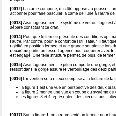
[0012]
La came comporte, du côté opposé au poussoir, un a
actionner pour faire basculer la came de l'une à l'autre de
[0013]
Avantageusement, le système de verrouillage est à cr
sépare constituant ce cran.
[0014]
Pour que le fermoir présente des conditions optimal
l'autre. Par contre, pour le confort de l'utilisateur, il fau
rigidité en position fermée et une grande souplesse lors de 
deuxième partie un ressort agencé pour coopérer avec le pito
est engagé. Une telle structure permet, de plus, de fermer
[0015]
Avantageusement, le piton comporte une gorge, et le 
ressort dans la gorge assure le verrouillage des deux part
[0016]
L'invention sera mieux comprise à la lecture de la d
la figure 1 est une vue en perspective des deux bras
la figure 2 montre une vue en coupe du système de v
les figures 3 et 4 représentent des pièces constituti
[0017]
Sur la figure 1, on a représenté un fermoir pour brac