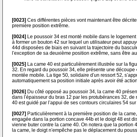
[0023]
Ces différentes pièces vont maintenant être décrites
première position extrême.
[0024]
Le poussoir 34 est monté mobile dans le logement 3
à former un bouton 42 sur lequel un utilisateur peut appu
44d disposées de biais en suivant la trajectoire du bascule
l'exception de sa deuxième position extrême, sans être au
[0025]
La came 40 est particulièrement illustrée sur la f
32. En regard du poussoir 34, elle présente une découpe 46,
montée mobile. La tige 50, solidaire d'un ressort 52, s'ap
automatiquement sa position initiale après avoir été actio
[0026]
Du côté opposé au poussoir 34, la came 40 présente
dans l'épaisseur du bras 12 par les protubérances 32, de m
40 est guidé par l'appui de ses contours circulaires 54 su
[0027]
Particulièrement à la première position de la came, 
engagée dans la portion concave 44b et le doigt 48 est di
vienne buter contre la came 40. On notera que la portion 4
la came, le doigt n'empêche pas le déplacement du pouss