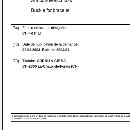
Armbandverschluss
Buckle for bracelet
(84)
Etats contractants désignés:
CH FR IT LI
(43)
Date de publication de la demande:
02.01.2004
Bulletin 2004/01
(73)
Titulaire:
CORNU & CIE SA
CH-2300 La-Chaux-de-Fonds (CH)
Il est rappelé que: Dans un délai de neuf mois à compter de la date de publication de la mention de la délivrance de brevet
Convention sur le brevet européen).