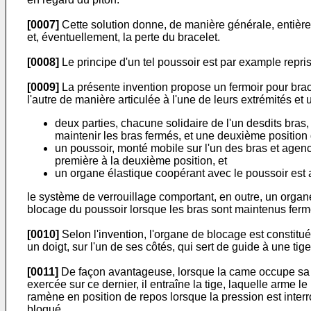
[0007]
Cette solution donne, de manière générale, entière s
et, éventuellement, la perte du bracelet.
[0008]
Le principe d'un tel poussoir est par example repr
[0009]
La présente invention propose un fermoir pour brace
l'autre de manière articulée à l'une de leurs extrémités e
deux parties, chacune solidaire de l'un desdits bras,
maintenir les bras fermés, et une deuxième position d
un poussoir, monté mobile sur l'un des bras et agenc
première à la deuxième position, et
un organe élastique coopérant avec le poussoir est 
le système de verrouillage comportant, en outre, un orga
blocage du poussoir lorsque les bras sont maintenus fermé
[0010]
Selon l'invention, l'organe de blocage est constit
un doigt, sur l'un de ses côtés, qui sert de guide à une tige
[0011]
De façon avantageuse, lorsque la came occupe sa pre
exercée sur ce dernier, il entraîne la tige, laquelle arme 
ramène en position de repos lorsque la pression est inter
bloqué.