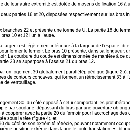
ne de leur autre extrémité est dotée de moyens de fixation 16 à u
deux parties 18 et 20, disposées respectivement sur les bras in
x branches 22 et présente une forme de U. La partie 18 du ferm
bras 10 et 12 l'un à l'autre.
a largeur est légèrement inférieure à la largeur de l'espace lib
pour fermer le fermoir. Le bras 10 présente, dans sa longueur, u
oir. La courbure du coude est dimensionnée de manière à ce que,
partie 28 se superpose à l'assise 21 du bras 12.
par un logement 30 globalement parallélépipédique (figure 2b), p
es de contours concaves, qui forment un rétrécissement 33 à l'
me de verrouillage.
logement 30, du côté opposé à celui comportant les protubéran
emple par soudage, dépassant du bras par une ouverture oblongu
 à coopérer avec la partie 20 du fermoir pour l'accrochage des 
e sous la tête (figure 4), et
 du côté de son extrémité rétrécie, pouvant notamment occuper
euxième position extrême dans laquelle toute translation est bloqu