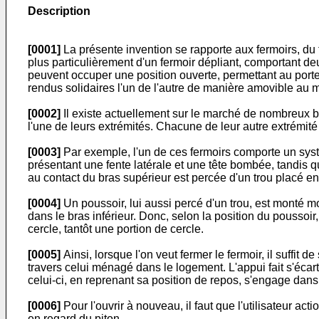
Description
[0001]
La présente invention se rapporte aux fermoirs, du t
plus particulièrement d'un fermoir dépliant, comportant deu
peuvent occuper une position ouverte, permettant au porteu
rendus solidaires l'un de l'autre de manière amovible au
[0002]
Il existe actuellement sur le marché de nombreux br
l'une de leurs extrémités. Chacune de leur autre extrémité
[0003]
Par exemple, l'un de ces fermoirs comporte un syst
présentant une fente latérale et une tête bombée, tandis 
au contact du bras supérieur est percée d'un trou placé e
[0004]
Un poussoir, lui aussi percé d'un trou, est monté m
dans le bras inférieur. Donc, selon la position du poussoir,
cercle, tantôt une portion de cercle.
[0005]
Ainsi, lorsque l'on veut fermer le fermoir, il suffit
travers celui ménagé dans le logement. L'appui fait s'écart
celui-ci, en reprenant sa position de repos, s'engage dans 
[0006]
Pour l'ouvrir à nouveau, il faut que l'utilisateur act
en regard du piton.