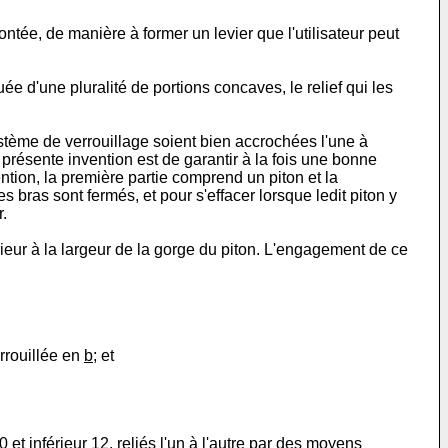
ée, de manière à former un levier que l'utilisateur peut
ée d'une pluralité de portions concaves, le relief qui les
ystème de verrouillage soient bien accrochées l'une à
la présente invention est de garantir à la fois une bonne
ention, la première partie comprend un piton et la
s bras sont fermés, et pour s'effacer lorsque ledit piton y
.
rieur à la largeur de la gorge du piton. L'engagement de ce
:
rrouillée en
b
; et
 et inférieur 12, reliés l'un à l'autre par des moyens