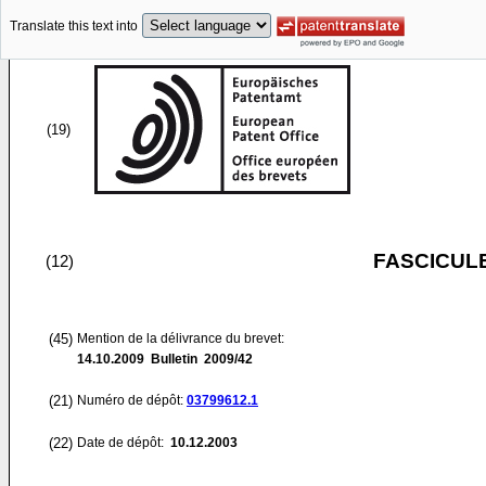
Translate this text into
(19)
FASCICUL
(12)
(45)
Mention de la délivrance du brevet:
14.10.2009
Bulletin 2009/42
(21)
Numéro de dépôt:
03799612.1
(22)
Date de dépôt:
10.12.2003