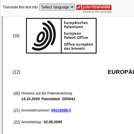
Translate this text into
(19)
EUROPÄI
(12)
(45)
Hinweis auf die Patenterteilung:
14.10.2009
Patentblatt 2009/42
(21)
Anmeldenummer:
06016088.4
(22)
Anmeldetag:
02.08.2006