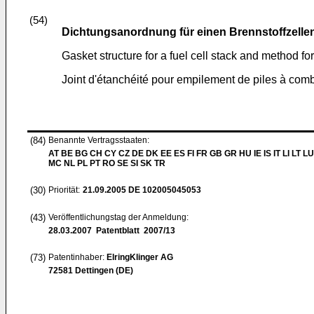
(54)
Dichtungsanordnung für einen Brennstoffzellen
Gasket structure for a fuel cell stack and method for
Joint d'étanchéité pour empilement de piles à comb
(84)
Benannte Vertragsstaaten:
AT BE BG CH CY CZ DE DK EE ES FI FR GB GR HU IE IS IT LI LT LU
MC NL PL PT RO SE SI SK TR
(30)
Priorität:
21.09.2005
DE 102005045053
(43)
Veröffentlichungstag der Anmeldung:
28.03.2007
Patentblatt 2007/13
(73)
Patentinhaber:
ElringKlinger AG
72581 Dettingen (DE)