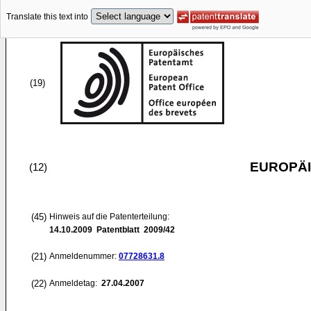
Translate this text into
(19)
EUROPÄI
(12)
(45)
Hinweis auf die Patenterteilung:
14.10.2009
Patentblatt 2009/42
(21)
Anmeldenummer:
07728631.8
(22)
Anmeldetag:
27.04.2007