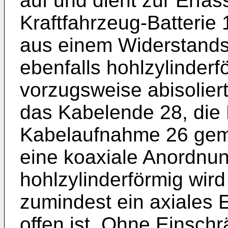
auf und dient zur Erfa
Kraftfahrzeug-Batterie
aus einem Widerstands
ebenfalls hohlzylinder
vorzugsweise abisolier
das Kabelende 28, die 
Kabelaufnahme 26 gemä
eine koaxiale Anordnun
hohlzylinderförmig wir
zumindest ein axiales 
offen ist. Ohne Einsch