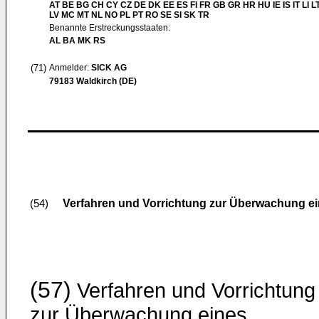
AT BE BG CH CY CZ DE DK EE ES FI FR GB GR HR HU IE IS IT LI L
LV MC MT NL NO PL PT RO SE SI SK TR
Benannte Erstreckungsstaaten:
AL BA MK RS
(71)
Anmelder:
SICK AG
79183 Waldkirch (DE)
Verfahren und Vorrichtung zur Überwachung e
(54)
(57)
Verfahren und Vorrichtung
zur Überwachung eines