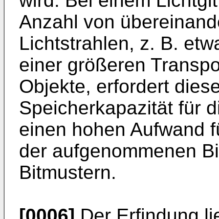
wird. Bei einem Lichtgi
Anzahl von übereinande
Lichtstrahlen, z. B. et
einer größeren Transpo
Objekte, erfordert dies
Speicherkapazität für 
einen hohen Aufwand fü
der aufgenommenen Bit
Bitmustern.
[0006]
Der Erfindung li