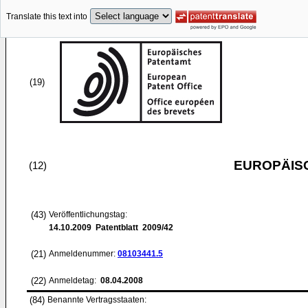
Translate this text into
(19)
EUROPÄIS
(12)
(43)
Veröffentlichungstag:
14.10.2009
Patentblatt 2009/42
(21)
Anmeldenummer:
08103441.5
(22)
Anmeldetag:
08.04.2008
(84)
Benannte Vertragsstaaten: