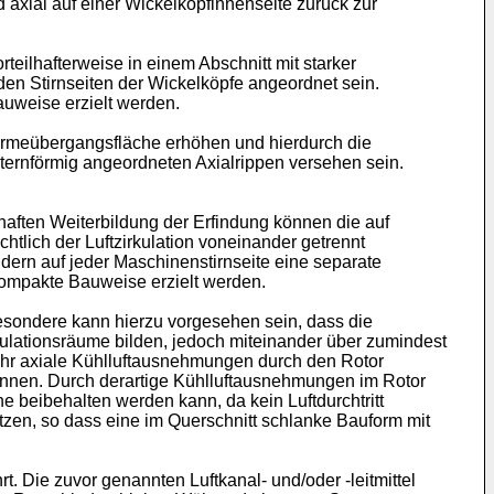
axial auf einer Wickelkopfinnenseite zurück zur
eilhafterweise in einem Abschnitt mit starker
 den Stirnseiten der Wickelköpfe angeordnet sein.
auweise erzielt werden.
 Wärmeübergangsfläche erhöhen und hierdurch die
sternförmig angeordneten Axialrippen versehen sein.
lhaften Weiterbildung der Erfindung können die auf
tlich der Luftzirkulation voneinander getrennt
ondern auf jeder Maschinenstirnseite eine separate
 kompakte Bauweise erzielt werden.
besondere kann hierzu vorgesehen sein, dass die
lationsräume bilden, jedoch miteinander über zumindest
 mehr axiale Kühlluftausnehmungen durch den Rotor
können. Durch derartige Kühlluftausnehmungen im Rotor
 beibehalten werden kann, da kein Luftdurchtritt
zen, so dass eine im Querschnitt schlanke Bauform mit
t. Die zuvor genannten Luftkanal- und/oder -leitmittel