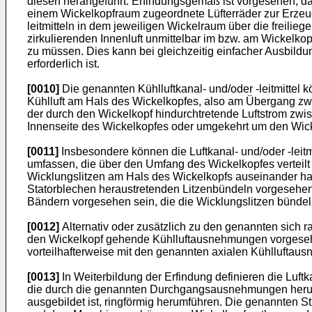
diesen herangeführt. Erfindungsgemäß ist vorgesehen, da
einem Wickelkopfraum zugeordnete Lüfterräder zur Erzeugu
leitmitteln in dem jeweiligen Wickelraum über die freilie
zirkulierenden Innenluft unmittelbar im bzw. am Wickelk
zu müssen. Dies kann bei gleichzeitig einfacher Ausbildu
erforderlich ist.
[0010]
Die genannten Kühlluftkanal- und/oder -leitmittel k
Kühlluft am Hals des Wickelkopfes, also am Übergang zwi
der durch den Wickelkopf hindurchtretende Luftstrom zw
Innenseite des Wickelkopfes oder umgekehrt um den Wick
[0011]
Insbesondere können die Luftkanal- und/oder -lei
umfassen, die über den Umfang des Wickelkopfes verteil
Wicklungslitzen am Hals des Wickelkopfs auseinander ha
Statorblechen heraustretenden Litzenbündeln vorgesehen
Bändern vorgesehen sein, die die Wicklungslitzen bünde
[0012]
Alternativ oder zusätzlich zu den genannten sich
den Wickelkopf gehende Kühlluftausnehmungen vorgeseh
vorteilhafterweise mit den genannten axialen Kühlluftau
[0013]
In Weiterbildung der Erfindung definieren die Luftk
die durch die genannten Durchgangsausnehmungen herum
ausgebildet ist, ringförmig herumführen. Die genannten