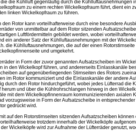
die die Kühlluft gegenläufig durch die Kühlluftausnehmungen im
elkopfraum zu einem rechten Wickelkopfraum führt, dient ein z
den linken Wickelkopfraum zu führen.
h den Rotor kann vorteilhafterweise durch eine besondere Ausbi
rräder von unmittelbar auf dem Rotor sitzenden Aufsatzscheiben
rtigen Luftfördermitteln gebildet werden, wobei vorteilhafterwei
 ein anderer Satz der Kühlluftausnehmungen mit der Wickelkopf
.h. die Kühlluftausnehmungen, die auf der einen Rotorstirnsei
ickelkopfinnenseite und umgekehrt.
erräder in Form der zuvor genannten Aufsatzscheiben im Wicke
 in den Wickelkopf führen, und andererseits Einlasskanäle besi
cheiben auf gegenüberliegenden Stirnseiten des Rotors zueinan
len im Rotor kommuniziert und die Einlasskanäle der andere Au
fig durch den Rotor hindurchgeführt, wobei jedes Lüfterrad di
pf herum und über die Kühlrohrschlangen hinweg in den Wickel
anäle mit dem Wickelkopfinnenraum kommunizierenden axialen K
rad vorzugsweise in Form der Aufsatzscheibe in entsprechende
or gedrückt wird.
it auf den Rotorstirnseiten sitzenden Aufsatzscheiben können d
vorteilhafterweise trotzdem innerhalb der Wickelköpfe aufgenom
m der Wickelköpfe wird zur Aufnahme der Lüfterräder genutzt, 