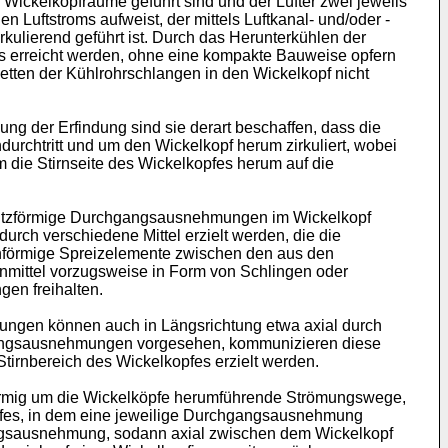
Wickelkopfräume geführt sind und der Lüfter zwei jeweils
Luftstroms aufweist, der mittels Luftkanal- und/oder -
rkulierend geführt ist. Durch das Herunterkühlen der
ms erreicht werden, ohne eine kompakte Bauweise opfern
etten der Kühlrohrschlangen in den Wickelkopf nicht
ung der Erfindung sind sie derart beschaffen, dass die
urchtritt und um den Wickelkopf herum zirkuliert, wobei
die Stirnseite des Wickelkopfes herum auf die
chlitzförmige Durchgangsausnehmungen im Wickelkopf
ch verschiedene Mittel erzielt werden, die die
enförmige Spreizelemente zwischen den aus den
nmittel vorzugsweise in Form von Schlingen oder
en freihalten.
ungen können auch in Längsrichtung etwa axial durch
gangsausnehmungen vorgesehen, kommunizieren diese
tirnbereich des Wickelkopfes erzielt werden.
ringförmig um die Wickelköpfe herumführende Strömungswege,
pfes, in dem eine jeweilige Durchgangsausnehmung
gangsausnehmung, sodann axial zwischen dem Wickelkopf