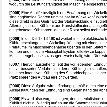
wodurch die Leistungsfähigkeit der Maschine eingeschrän
[0005]
Eine Abhilfe bezüglich der Erwärmung der Wickelkö
sind ringförmige Röhren unmittelbar im Wickelkopf zwisch
diese direkt in das Gießharz der Statorwicklung einzugie
Allerdings ist das Kühlrohr aus Kunststoffmaterial ausge
eingebetteten Kühlrohren, dass der Rotor selbst mehr oder
[0006]
In der
DE 18 13 190
ist weiterhin eine elektrische
Kühlrohrschlange eine Wickelkopfkühlung mit einem Innenlu
Freiräume im Maschinengehäuse über die in den Statorman
können und mit dem Flüssigkühlsystem effektiv zu koppel
Maschinengehäuse sozusagen zweischalig wird. Dies wirk
[0007]
Hiervon ausgehend liegt der vorliegenden Erfindun
ein verbessertes Verfahren zu deren Kühlung zu schaffen,
bei einer intensiven Kühlung des Statorblechpakets eine
Platz sparenden Aufbau erreicht werden.
[0008]
Diese Aufgabe wird erfindungsgemäß durch eine e
Ausgestaltungen der Erfindung sind Gegenstand der abh
[0009]
Es wird also vorgeschlagen, den Innenluftstrom un
Kühlluft nicht aufwändig außen um die Statormantelkühlu