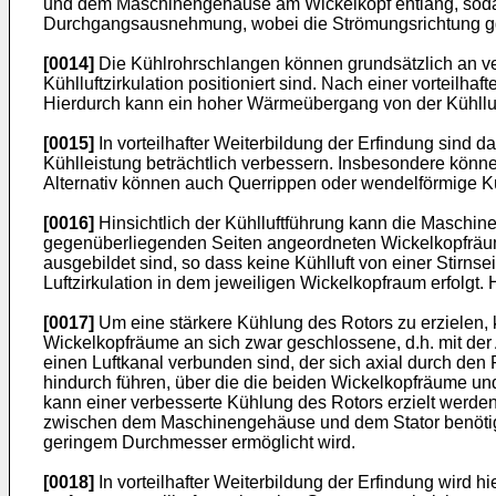
und dem Maschinengehäuse am Wickelkopf entlang, sodann 
Durchgangsausnehmung, wobei die Strömungsrichtung ggf.
[0014]
Die Kühlrohrschlangen können grundsätzlich an vers
Kühlluftzirkulation positioniert sind. Nach einer vorteil
Hierdurch kann ein hoher Wärmeübergang von der Kühlluft
[0015]
In vorteilhafter Weiterbildung der Erfindung sind
Kühlleistung beträchtlich verbessern. Insbesondere könne
Alternativ können auch Querrippen oder wendelförmige K
[0016]
Hinsichtlich der Kühlluftführung kann die Maschine
gegenüberliegenden Seiten angeordneten Wickelkopfräume j
ausgebildet sind, so dass keine Kühlluft von einer Stirnse
Luftzirkulation in dem jeweiligen Wickelkopfraum erfolgt
[0017]
Um eine stärkere Kühlung des Rotors zu erzielen, 
Wickelkopfräume an sich zwar geschlossene, d.h. mit de
einen Luftkanal verbunden sind, der sich axial durch den
hindurch führen, über die die beiden Wickelkopfräume un
kann einer verbesserte Kühlung des Rotors erzielt werde
zwischen dem Maschinengehäuse und dem Stator benötigt 
geringem Durchmesser ermöglicht wird.
[0018]
In vorteilhafter Weiterbildung der Erfindung wird h