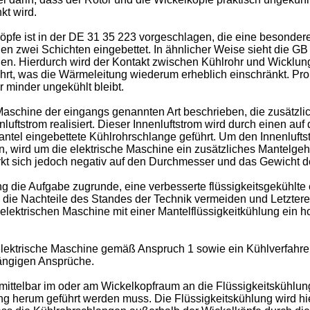
kt wird.
pfe ist in der
DE 31 35 223
vorgeschlagen, die eine besondere
en zwei Schichten eingebettet. In ähnlicher Weise sieht die
GB
ßen. Hierdurch wird der Kontakt zwischen Kühlrohr und Wicklun
führt, was die Wärmeleitung wiederum erheblich einschränkt. Pro
 minder ungekühlt bleibt.
 Maschine der eingangs genannten Art beschrieben, die zusätzlic
ftstrom realisiert. Dieser Innenluftstrom wird durch einen auf 
tel eingebettete Kühlrohrschlange geführt. Um den Innenluftst
n, wird um die elektrische Maschine ein zusätzliches Mantelgeh
t sich jedoch negativ auf den Durchmesser und das Gewicht d
g die Aufgabe zugrunde, eine verbesserte flüssigkeitsgekühlte
 die Nachteile des Standes der Technik vermeiden und Letzteren 
r elektrischen Maschine mit einer Mantelflüssigkeitkühlung ein
lektrische Maschine gemäß Anspruch 1 sowie ein Kühlverfahr
ängigen Ansprüche.
mittelbar im oder am Wickelkopfraum an die Flüssigkeitskühlu
ng herum geführt werden muss. Die Flüssigkeitskühlung wird hie