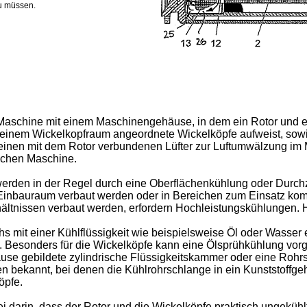
u müssen.
he Maschine mit einem Maschinengehäuse, in dem ein Rotor und
 einem Wickelkopfraum angeordnete Wickelköpfe aufweist, sowie 
einen mit dem Rotor verbundenen Lüfter zur Luftumwälzung im M
ischen Maschine.
rden in der Regel durch eine Oberflächenkühlung oder Durchz
em Einbauraum verbaut werden oder in Bereichen zum Einsatz ko
rhältnissen verbaut werden, erfordern Hochleistungskühlungen
 mit einer Kühlflüssigkeit wie beispielsweise Öl oder Wasser e
. Besonders für die Wickelköpfe kann eine Ölsprühkühlung vorg
use gebildete zylindrische Flüssigkeitskammer oder eine Rohr
en bekannt, bei denen die Kühlrohrschlange in ein Kunststoffge
öpfe.
darin, dass der Rotor und die Wickelköpfe praktisch ungekühlt 