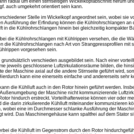
radial um einen stirnseitigen Wickelkopfabschnitt herum und 
 auch umgekehrt orientiert sein kann.
chiedener Stelle im Wickelkopf angeordnet sein, wobei sie vort
haften Ausführung der Erfindung können die Kühlrohrschlangen an
 in die Kühlrohrschlangen hinein bei gleichzeitig kompakter B
 dabei die Kühlrohrschlangen mit Kühlrippen versehen, die die
n die Kühlrohrschlangen nach Art von Strangpressprofilen mit 
ühlrippen vorgesehen sein.
 grundsätzlich verschieden ausgebildet sein. Nach einer vortei
eweils geschlossene Luftzirkulationsräume bilden, die hinsich
ite der Maschine axial auf die andere Stirnseite geführt wird, s
. Hierdurch kann eine einerseits einfache und andererseits sehr
kann die Kühlluft auch in den Rotor hinein geführt werden. Ins
r Außenumgebung der Maschine nicht kommunizierende Luftzirku
 Rotor hindurch erstreckt. Vorteilhafterweise können vier oder
d die darin zirkulierende Kühlluft miteinander kommunizieren 
n, wobei eine im Durchmesser schlanke Ausführung der Maschine
wird. Das Maschinengehäuse kann spaltfrei auf dem Stator sit
ierbei die Kühlluft im Gegenstrom durch den Rotor hindurchgeführ