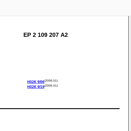
EP 2 109 207 A2
(2006.01)
H02K
9/06
(2006.01)
H02K
9/19