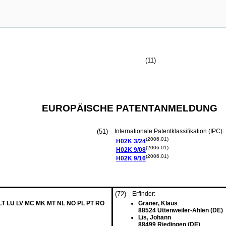
(11)
EUROPÄISCHE PATENTANMELDUNG
(51)
Internationale Patentklassifikation (IPC):
(2006.01)
H02K
3/24
(2006.01)
H02K
9/08
(2006.01)
H02K
9/16
(72)
Erfinder:
 LT LU LV MC MK MT NL NO PL PT RO
Graner, Klaus
88524 Uttenweiler-Ahlen (DE)
Lis, Johann
88499 Riedingen (DE)