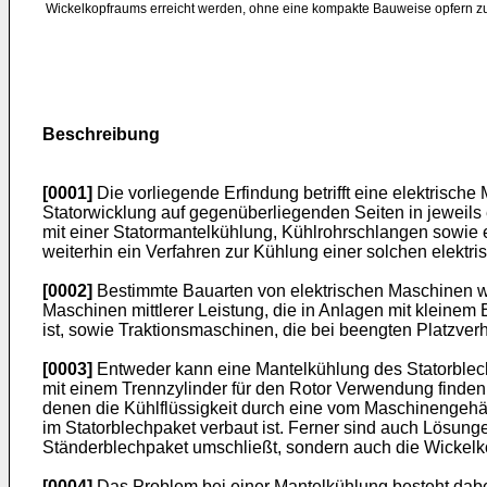
Wickelkopfraums erreicht werden, ohne eine kompakte Bauweise opfern z
Beschreibung
[0001]
Die vorliegende Erfindung betrifft eine elektrisc
Statorwicklung auf gegenüberliegenden Seiten in jeweils
mit einer Statormantelkühlung, Kühlrohrschlangen sowie 
weiterhin ein Verfahren zur Kühlung einer solchen elektr
[0002]
Bestimmte Bauarten von elektrischen Maschinen we
Maschinen mittlerer Leistung, die in Anlagen mit klein
ist, sowie Traktionsmaschinen, die bei beengten Platzve
[0003]
Entweder kann eine Mantelkühlung des Statorblechs
mit einem Trennzylinder für den Rotor Verwendung finden
denen die Kühlflüssigkeit durch eine vom Maschinengehä
im Statorblechpaket verbaut ist. Ferner sind auch Lösung
Ständerblechpaket umschließt, sondern auch die Wickelk
[0004]
Das Problem bei einer Mantelkühlung besteht dabei 