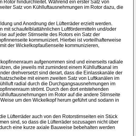
 Rotor hindurchleitet. Während ein erster Satz von
weiter Satz von Kühlluftausnehmungen im Rotor dazu, die
ldung und Anordnung der Lüfterräder erzielt werden.
 mit schaufelblattähnlichen Luftfördermitteln und/oder
se auf jeder Stirnseite des Rotors ein Satz der
innenseite kommuniziert. Hierbei ist vorteilhafterweise
te mit der Wickelkopfaußenseite kommunizieren,
lkopfinnenraum aufgenommen sind und einerseits radiale
tzen, die jeweils mit zumindest einem Kühlluftkanal im
der drehversetzt sind derart, dass die Einlasskanäle der
fsatzscheibe mit einem zweiten Satz von Luftkanälen im
e Kühlluft radial durch die Durchgangsausnehmungen im
kopfinnenraum strömt. Durch den dort entstehenden
ühlluftausnehmungen im Rotor auf die andere Stirnseite
r Weise um den Wickelkopf herum geführt und sodann in
ie Lüfterräder auch von den Rotorstirnseiten ein Stück
men sind, so dass die Lüfterräder sozusagen nicht über
wodurch eine kurze axiale Bauweise bebehalten werden