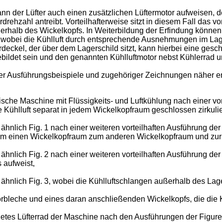
ann der Lüfter auch einen zusätzlichen Lüftermotor aufweisen, d
drehzahl antreibt. Vorteilhafterweise sitzt in diesem Fall das v
erhalb des Wickelkopfs. In Weiterbildung der Erfindung können
 wobei die Kühlluft durch entsprechende Ausnehmungen im Lagers
ckel, der über dem Lagerschild sitzt, kann hierbei eine geschlo
bildet sein und den genannten Kühlluftmotor nebst Kühlerrad 
r Ausführungsbeispiele und zugehöriger Zeichnungen näher erl
sche Maschine mit Flüssigkeits- und Luftkühlung nach einer vor
Kühlluft separat in jedem Wickelkopfraum geschlossen zirkulier
hnlich Fig. 1 nach einer weiteren vorteilhaften Ausführung der E
m einen Wickelkopfraum zum anderen Wickelkopfraum und zurü
hnlich Fig. 2 nach einer weiteren vorteilhaften Ausführung der 
 aufweist,
 ähnlich Fig. 3, wobei die Kühlluftschlangen außerhalb des Lag
torbleche und eines daran anschließenden Wickelkopfs, die di
ldetes Lüfterrad der Maschine nach den Ausführungen der Figure