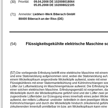
(30)
Priorität:
09.04.2008
DE 102008018064
05.05.2008
DE 102008022105
(71)
Anmelder:
Liebherr-Werk Biberach GmbH
88400 Biberach an der Riss (DE)
Flüssigkeitsgekühlte elektrische Maschine s
(54)
(57)
Die vorliegende Erfindung betrifft eine elektrische Maschine mit ein
und eine Statorwicklung aufgenommen sind, wobei die Statorwicklung auf 
einem Wickelkopfraum angeordnete Wickelköpfe aufweist, sowie mit einer 
Flüssigkühlkreis mit einer Statormantelkühlung und Kühlrohrschlangen s
Lüfter zur Luftumwälzung im Maschinengehäuse aufweist. Die Erfindung betr
einer solchen elektrischen Maschine. Erfindungsgemäß ist vorgesehen, d
Wickelköpfe durch die Wickelkopfräume geführt sind und der Lüfter zwei 
zugeordnete Lüfterräder zur Erzeugung eines innerhalb eines jeden Wicke
aufweist, der mittels Luftkanal- und/oder -leitmitteln in dem jeweiligen Wic
Kühlrohrschlangen und durch die Wickelköpfe hindurch zirkulierend geführ
zirkulierenden Innenluft unmittelbar im bzw. am Wickelkopfraum kann eine 