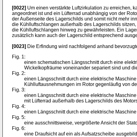
[0022]
Um einen verstärkte Luftzirkulation zu erreichen, k
angeordnet ist und ein Lüfterrad unabhängig von der Rotor
der Außenseite des Lagerschilds und somit nicht mehr inn
die Kühlluftschlangen außerhalb des Lagerschilds sitzen,
die Kühlluftschlangen hinweg zu gewährleisten. Ein Lagerde
zusätzlich kann auch der Lagerschild entsprechend ausge
[0023]
Die Erfindung wird nachfolgend anhand bevorzugte
Fig. 1:
einen schematischen Längsschnitt durch eine elektri
Wickelkopfräume voneinander separiert sind und die 
Fig. 2:
einen Längsschnitt durch eine elektrische Maschine ä
Kühlluftausnehmungen im Rotor gegenläufig von de
Fig. 3:
einen Längsschnitt durch eine elektrische Maschine ä
mit Lüfterrad außerhalb des Lagerschilds des Motors
Fig. 4:
einen Längsschnitt durch eine elektrische Maschine
Fig. 5:
eine ausschnittsweise, vergrößerte Ansicht der Sta
Fig. 6:
eine Draufsicht auf ein als Aufsatzscheibe ausgebi