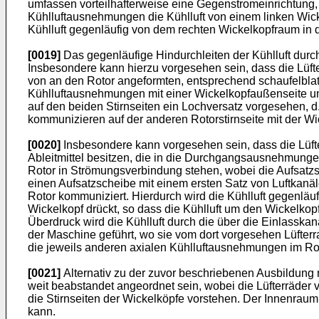
umfassen vorteilhafterweise eine Gegenstromeinrichtung, 
Kühlluftausnehmungen die Kühlluft von einem linken Wick
Kühlluft gegenläufig von dem rechten Wickelkopfraum in 
[0019]
Das gegenläufige Hindurchleiten der Kühlluft durc
Insbesondere kann hierzu vorgesehen sein, dass die Lüfte
von an den Rotor angeformten, entsprechend schaufelblatta
Kühlluftausnehmungen mit einer Wickelkopfaußenseite und
auf den beiden Stirnseiten ein Lochversatz vorgesehen, d
kommunizieren auf der anderen Rotorstirnseite mit der W
[0020]
Insbesondere kann vorgesehen sein, dass die Lüft
Ableitmittel besitzen, die in die Durchgangsausnehmungen
Rotor in Strömungsverbindung stehen, wobei die Aufsatzs
einen Aufsatzscheibe mit einem ersten Satz von Luftkanä
Rotor kommuniziert. Hierdurch wird die Kühlluft gegenläu
Wickelkopf drückt, so dass die Kühlluft um den Wickelko
Überdruck wird die Kühlluft durch die über die Einlassk
der Maschine geführt, wo sie vom dort vorgesehen Lüfter
die jeweils anderen axialen Kühlluftausnehmungen im Rot
[0021]
Alternativ zu der zuvor beschriebenen Ausbildung m
weit beabstandet angeordnet sein, wobei die Lüfterräder 
die Stirnseiten der Wickelköpfe vorstehen. Der Innenrau
kann.