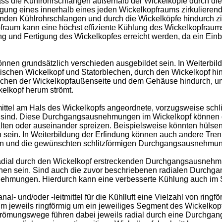
ss die Kühlrohrschlangen außerhalb der Wickelköpfe durch die 
ng eines innerhalb eines jeden Wickelkopfraums zirkulierenden 
genden Kühlrohrschlangen und durch die Wickelköpfe hindurch zi
opfraum kann eine höchst effiziente Kühlung des Wickelkopfrau
ng und Fertigung des Wickelkopfes erreicht werden, da ein Einb
önnen grundsätzlich verschieden ausgebildet sein. In Weiterbild
schen Wickelkopf und Statorblechen, durch den Wickelkopf hind
ischen der Wickelkopfaußenseite und dem Gehäuse hindurch, um 
elkopf herum strömt.
tmittel am Hals des Wickelkopfs angeordnete, vorzugsweise s
t sind. Diese Durchgangsausnehmungen im Wickelkopf können dur
lten oder auseinander spreizen. Beispielsweise könnten hüls
 sein. In Weiterbildung der Erfindung können auch andere Tren
ln und die gewünschten schlitzförmigen Durchgangsausnehmung
 radial durch den Wickelkopf erstreckenden Durchgangsausnehm
en sein. Sind auch die zuvor beschriebenen radialen Durch
snehmungen. Hierdurch kann eine verbesserte Kühlung auch im S
anal- und/oder -leitmittel für die Kühlluft eine Vielzahl von 
 jeweils ringförmig um ein jeweiliges Segment des Wickelko
 Strömungswege führen dabei jeweils radial durch eine Durch