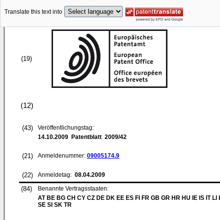
Translate this text into
(19)
(12)
(43)
Veröffentlichungstag:
14.10.2009
Patentblatt 2009/42
(21)
Anmeldenummer:
09005174.9
(22)
Anmeldetag:
08.04.2009
(84)
Benannte Vertragsstaaten:
AT BE BG CH CY CZ DE DK EE ES FI FR GB GR HR HU IE IS IT LI
SE SI SK TR