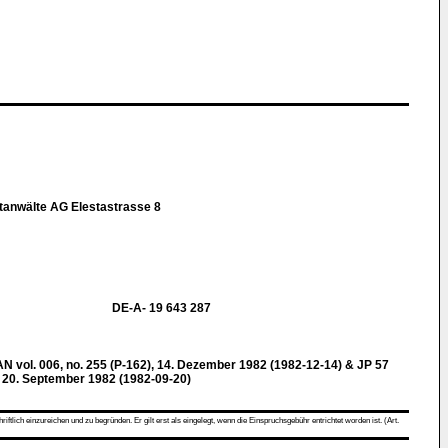
tanwälte AG Elestastrasse 8
DE-A- 19 643 287
l. 006, no. 255 (P-162), 14. Dezember 1982 (1982-12-14) & JP 57
20. September 1982 (1982-09-20)
ch einzureichen und zu begründen. Er gilt erst als eingelegt, wenn die Einspruchsgebühr entrichtet worden ist. (Art.