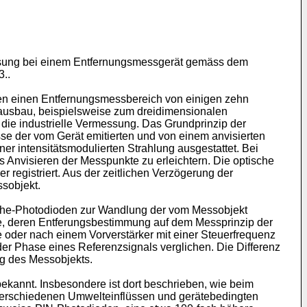
fassung bei einem Entfernungsmessgerät gemäss dem
..
en einen Entfernungsmessbereich von einigen zehn
nausbau, beispielsweise zum dreidimensionalen
ie industrielle Vermessung. Das Grundprinzip der
e der vom Gerät emitierten und von einem anvisierten
er intensitätsmodulierten Strahlung ausgestattet. Bei
 Anvisieren der Messpunkte zu erleichtern. Die optische
 registriert. Aus der zeitlichen Verzögerung der
sobjekt.
che-Photodioden zur Wandlung der vom Messobjekt
äte, deren Entferungsbestimmung auf dem Messprinzip der
 oder nach einem Vorverstärker mit einer Steuerfrequenz
er Phase eines Referenzsignals verglichen. Die Differenz
ng des Messobjekts.
ekannt. Insbesondere ist dort beschrieben, wie beim
 verschiedenen Umwelteinflüssen und gerätebedingten