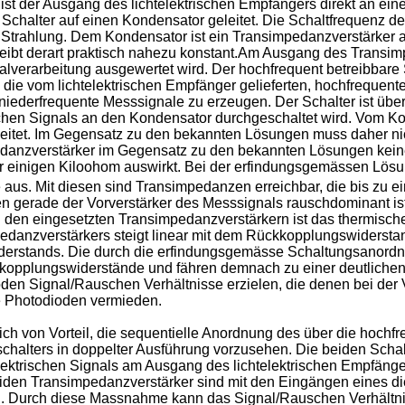
 der Ausgang des lichtelektrischen Empfängers direkt an einen
Schalter auf einen Kondensator geleitet. Die Schaltfrequenz des 
n Strahlung. Dem Kondensator ist ein Transimpedanzverstärker
ibt derart praktisch nahezu konstant.Am Ausgang des Transimp
alverarbeitung ausgewertet wird. Der hochfrequent betreibbare 
 die vom lichtelektrischen Empfänger gelieferten, hochfrequente
iederfrequente Messsignale zu erzeugen. Der Schalter ist über 
chen Signals an den Kondensator durchgeschaltet wird. Vom Ko
itet. Im Gegensatz zu den bekannten Lösungen muss daher nicht
pedanzverstärker im Gegensatz zu den bekannten Lösungen kein
r einigen Kiloohom auswirkt. Bei der erfindungsgemässen Lösu
 aus. Mit diesen sind Transimpedanzen erreichbar, die bis zu e
n gerade der Vorverstärker des Messsignals rauschdominant ist
Bei den eingesetzten Transimpedanzverstärkern ist das thermi
anzverstärkers steigt linear mit dem Rückkopplungswidersta
derstands. Die durch die erfindungsgemässe Schaltungsanordnu
kopplungswiderstände und fähren demnach zu einer deutlichen
oden Signal/Rauschen Verhältnisse erzielen, die denen bei d
e Photodioden vermieden.
ich von Vorteil, die sequentielle Anordnung des über die hochf
alters in doppelter Ausführung vorzusehen. Die beiden Schalt
ktrischen Signals am Ausgang des lichtelektrischen Empfänge
iden Transimpedanzverstärker sind mit den Eingängen eines di
. Durch diese Massnahme kann das Signal/Rauschen Verhältnis