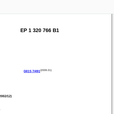
EP 1 320 766 B1
(2006.01)
G01S
7/491
2002/12)
T