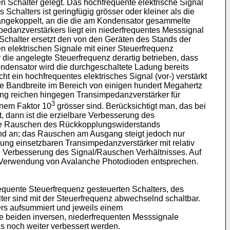
 Schalter gelegt. Das hochfrequente elektrische Signal
Schalters ist geringfügig grösser oder kleiner als die
 angekoppelt, an die die am Kondensator gesammelte
edanzverstärkers liegt ein niederfrequentes Messsignal
Schalter ersetzt den von den Geräten des Stands der
n elektrischen Signale mit einer Steuerfrequenz
die angelegte Steuerfrequenz derartig betrieben, dass
ndensator wird die durchgeschaltete Ladung bereits
 ein hochfrequentes elektrisches Signal (vor-) verstärkt
e Bandbreite im Bereich von einigen hundert Megahertz
ng reichen hingegen Transimpedanzverstärker für
3
inem Faktor 10
grösser sind. Berücksichtigt man, das bei
, dann ist die erzielbare Verbesserung des
sche Rauschen des Rückkopplungswiderstands
nd an; das Rauschen am Ausgang steigt jedoch nur
ng einsetzbaren Transimpedanzverstärker mit relativ
 Verbesserung des Signal/Rauschen Verhältnisses. Auf
er Verwendung von Avalanche Photodioden entsprechen.
requente Steuerfrequenz gesteuerten Schalters, des
er sind mit der Steuerfrequenz abwechselnd schaltbar.
rs aufsummiert und jeweils einem
e beiden inversen, niederfrequenten Messsignale
 noch weiter verbessert werden.