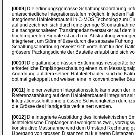
[0009]
Die erfindungsgemässe Schaltungsnaordnung liefert
unterschiedliche Integrationsstufen möglich. In jedem Fa
integriertes Halbleiterbauteil in C-MOS Technolog zum Ei
auf und zeichnen sich durch eine geringe Stromaufnahme 
die nachgeschalteten Transimpedanzverstärker auf dem int
hochfrequenten Signale ist auch die Abstrahlung verringe
integrieren, um Störeinflüsse durch die separate Führung
Schaltungsanordnung erweist sich vorteilhaft für den Bat
grössere Packungsdichte der Bauteile erlaubt und sich vor
[0010]
Die gattungsgemässen Entfernungsmessgeräte beruh
erforderliche Empfängerschaltung einen zum Messsignalpfad
Anordnung auf dem selben Halbleitebauteil sind die Kalib
optimal gekoppelt und weisen eine in konventioneller Ba
[0011]
In einer weiteren Integrationsstufe kann auch der l
Referenzstrahlung auf dem Halbleiterbauteil integriert
Integrationsschritt ohne grössere Schwierigkeiten durchz
die Grösse des Handgeräts verkleinert werden.
[0012]
Die integrierte Ausbildung des lichtelektrischen E
lichtelektrische Empfänger mit wenigstens zwei, vorzugs
konstruktive Massnahme wird dem Umstand Rechnung getrag
Übergang von grossen Distanzen zu kleineren Distanzen v