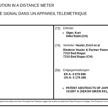
TION IN A DISTANCE METER
DE SIGNAL DANS UN APPAREIL TELEMETRIQUE
(72)
Erfinder:
Giger, Kurt
9464 Rüthi (CH)
(74)
Vertreter:
Hasler, Erich et al
Riederer Hasler & Partner Paten
7310 Bad Ragaz
7310 Bad Ragaz (CH)
(56)
Entgegenhaltungen: :
EP-A- 0 679 896
US-A- 5 179 286
PATENT ABSTRACTS OF JAPAN vo
151807 A (SEKOH GIKEN KK), 
s kann jedermann beim Europäischen Patentamt gegen das erteilte europäischen Patent Einspruch einlegen. Der Einspruch ist schriftli