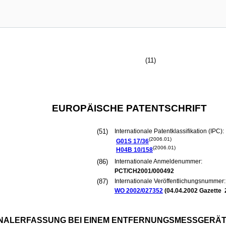
(11)
EUROPÄISCHE PATENTSCHRIFT
(51)
Internationale Patentklassifikation (IPC):
(2006.01)
G01S
17/36
(2006.01)
H04B
10/158
(86)
Internationale Anmeldenummer:
PCT/CH2001/000492
(87)
Internationale Veröffentlichungsnummer:
WO 2002/027352
(
04.04.2002
Gazette 
GNALERFASSUNG BEI EINEM ENTFERNUNGSMESSGERÄ