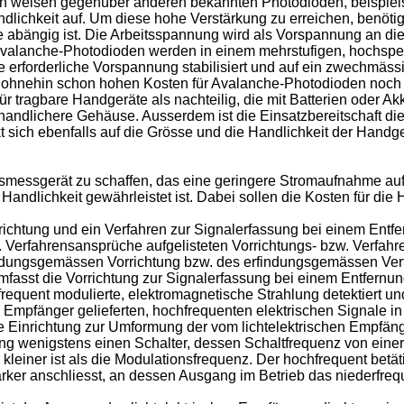
en weisen gegenüber anderen bekannten Photodioden, beispiel
lichkeit auf. Um diese hohe Verstärkung zu erreichen, benötig
e abängig ist. Die Arbeitsspannung wird als Vorspannung an di
valanche-Photodioden werden in einem mehrstufigen, hochspezia
 erforderliche Vorspannung stabilisiert und auf ein zwechmäss
e ohnehin schon hohen Kosten für Avalanche-Photodioden noch 
r tragbare Handgeräte als nachteilig, die mit Batterien oder A
handlichere Gehäuse. Ausserdem ist die Einsatzbereitschaft dies
 sich ebenfalls auf die Grösse und die Handlichkeit der Handg
gsmessgerät zu schaffen, das eine geringere Stromaufnahme auf
ndlichkeit gewährleistet ist. Dabei sollen die Kosten für die 
rrichtung und ein Verfahren zur Signalerfassung bei einem En
. Verfahrensansprüche aufgelisteten Vorrichtungs- bzw. Verfa
ndungsgemässen Vorrichtung bzw. des erfindungsgemässen Verfa
fasst die Vorrichtung zur Signalerfassung bei einem Entfernun
requent modulierte, elektromagnetische Strahlung detektiert un
 Empfänger gelieferten, hochfrequenten elektrischen Signale in
ie Einrichtung zur Umformung der vom lichtelektrischen Empfänge
g wenigstens einen Schalter, dessen Schaltfrequenz von einer 
leiner ist als die Modulationsfrequenz. Der hochfrequent betät
er anschliesst, an dessen Ausgang im Betrieb das niederfrequ