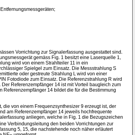
 Entfernungsmessgeräten;
mässen Vorrichtung zur Signalerfassung ausgestattet sind.
ungsmessgerät gemäss Fig. 1 besitzt eine Laserquelle 1,
hlung wird von einem Strahlteiler 11 in ein
urchlässiger Spielgel zum Einsatz. Die Messstrahlung S
tierte oder gestreute Strahlung L wird von einer
IN Fotodiode zum Einsatz. Die Referenzstrahlung R wird
Der Referenzempfänger 14 ist mit Vorteil baugleich zum
um Referenzempfänger 14 bildet die für die Bestimmung
, die von einem Frequenzsynthesizer 9 erzeugt ist, der
und am Referenzempfänger 14 jeweils hochfrequente
lerfassung anliegen, welche in Fig. 1 die Bezugszeichen
eine Verbindungsleitung den beiden Vorrichtungen zur
rfassung 5, 15, die nachstehende noch näher erläutert
le NF
umgeformt.