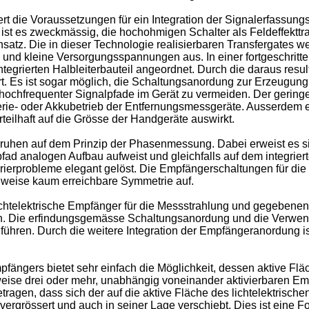
 die Voraussetzungen für ein Integration der Signalerfassungsv
ll ist es zweckmässig, die hochohmigen Schalter als Feldeffekt
nsatz. Die in dieser Technologie realisierbaren Transfergates 
und kleine Versorgungsspannungen aus. In einer fortgeschritte
egrierten Halbleiterbauteil angeordnet. Durch die daraus resu
rt. Es ist sogar möglich, die Schaltungsanordung zur Erzeugung
 hochfrequenter Signalpfade im Gerät zu vermeiden. Der geringe
terie- oder Akkubetrieb der Entfernungsmessgeräte. Ausserdem 
teilhaft auf die Grösse der Handgeräte auswirkt.
en auf dem Prinzip der Phasenmessung. Dabei erweist es sich
 analogen Aufbau aufweist und gleichfalls auf dem integrierten
rierprobleme elegant gelöst. Die Empfängerschaltungen für die
uweise kaum erreichbare Symmetrie auf.
ichtelektrische Empfänger für die Messstrahlung und gegebenenfa
 sein. Die erfindungsgemässe Schaltungsanordung und die Verw
uführen. Durch die weitere Integration der Empfängeranordung 
mpfängers bietet sehr einfach die Möglichkeit, dessen aktive Fl
weise drei oder mehr, unabhängig voneinander aktivierbaren E
en, dass sich der auf die aktive Fläche des lichtelektrischen
ergrössert und auch in seiner Lage verschiebt. Dies ist eine 