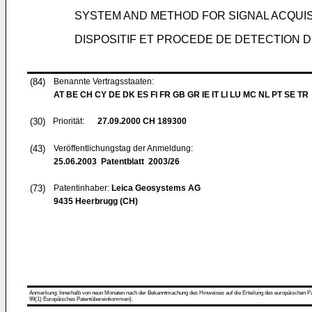
SYSTEM AND METHOD FOR SIGNAL ACQUISI
DISPOSITIF ET PROCEDE DE DETECTION 
(84)
Benannte Vertragsstaaten:
AT BE CH CY DE DK ES FI FR GB GR IE IT LI LU MC NL PT SE TR
(30)
Priorität:
27.09.2000
CH 189300
(43)
Veröffentlichungstag der Anmeldung:
25.06.2003
Patentblatt 2003/26
(73)
Patentinhaber:
Leica Geosystems AG
9435 Heerbrugg (CH)
Anmerkung: Innerhalb von neun Monaten nach der Bekanntmachung des Hinweises auf die Erteilung des europäischen Patent
99(1) Europäisches Patentübereinkommen).