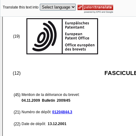
Translate this text into
(19)
FASCICUL
(12)
(45)
Mention de la délivrance du brevet:
04.11.2009
Bulletin 2009/45
(21)
Numéro de dépôt:
01204844.3
(22)
Date de dépôt:
13.12.2001