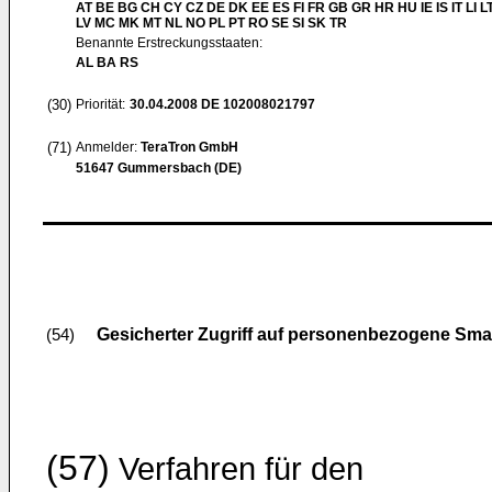
AT BE BG CH CY CZ DE DK EE ES FI FR GB GR HR HU IE IS IT LI L
LV MC MK MT NL NO PL PT RO SE SI SK TR
Benannte Erstreckungsstaaten:
AL BA RS
(30)
Priorität:
30.04.2008
DE 102008021797
(71)
Anmelder:
TeraTron GmbH
51647 Gummersbach (DE)
Gesicherter Zugriff auf personenbezogene Sma
(54)
(57)
Verfahren für den