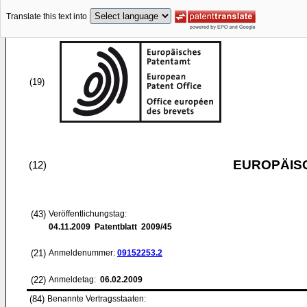
Translate this text into
(19)
EUROPÄIS
(12)
(43)
Veröffentlichungstag:
04.11.2009
Patentblatt 2009/45
(21)
Anmeldenummer:
09152253.2
(22)
Anmeldetag:
06.02.2009
(84)
Benannte Vertragsstaaten: