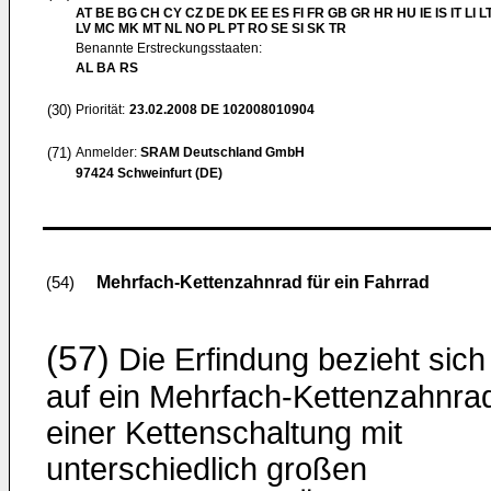
AT BE BG CH CY CZ DE DK EE ES FI FR GB GR HR HU IE IS IT LI L
LV MC MK MT NL NO PL PT RO SE SI SK TR
Benannte Erstreckungsstaaten:
AL BA RS
(30)
Priorität:
23.02.2008
DE 102008010904
(71)
Anmelder:
SRAM Deutschland GmbH
97424 Schweinfurt (DE)
Mehrfach-Kettenzahnrad für ein Fahrrad
(54)
(57)
Die Erfindung bezieht sich
auf ein Mehrfach-Kettenzahnra
einer Kettenschaltung mit
unterschiedlich großen