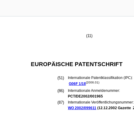
(11)
EUROPÄISCHE PATENTSCHRIFT
(51)
Internationale Patentklassifikation (IPC):
(2006.01)
G06F
1/18
(86)
Internationale Anmeldenummer:
PCT/DE2002/001965
(87)
Internationale Veröffentlichungsnummer:
WO 2002/099611
(
12.12.2002
Gazette 