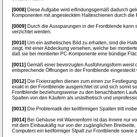
[0008]
Diese Aufgabe wird erfindungsgemäß dadurch gelö
Komponenten mit angesteckten Halteschienen durch die F
[0009]
Durch die Aussparungen in der Frontblende kann
verzichtet werden.
[0010]
Um ein ästhetisches Bild zu erhalten, sind die H
zeigt, mit einer Abdeckung versehen, welche bei montier
daß sie bei montierter PC-Komponente eine bündige Fläch
[0011]
Gemäß einer bevorzugten Ausführungsform weist d
entsprechende Öffnungen in der Frontblende eingesteckt
[0012]
Die Fixierzapfen dienen zum einen zur Festlegung 
exakt in der Frontblende ausgerichtet ist und sich somit
Frontblende beziehungsweise zu den benachbarten Laufwe
Spalten von den Käufern als unästhetisch und unprofessi
[0013]
Die Problematik der keilförmigen Spalten tritt 
[0014]
Bei Gehäuse mit Wannenform ist das Innere nur vo
mit dem Einbaukäfig nur von der zugänglichen Breitseite,
Computers ein keilförmiger Stpalt zur Frontblende sowie