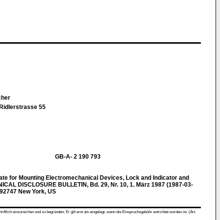
cher
Ridlerstrasse 55
GB-A- 2 190 793
 for Mounting Electromechanical Devices, Lock and Indicator and
ICAL DISCLOSURE BULLETIN, Bd. 29, Nr. 10, 1. März 1987 (1987-03-
092747 New York, US
ch einzureichen und zu begründen. Er gilt erst als eingelegt, wenn die Einspruchsgebühr entrichtet worden ist. (Art.