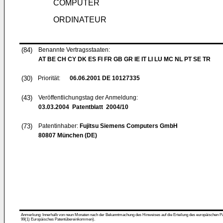
COMPUTER
ORDINATEUR
(84)
Benannte Vertragsstaaten:
AT BE CH CY DK ES FI FR GB GR IE IT LI LU MC NL PT SE TR
(30)
Priorität:
06.06.2001
DE 10127335
(43)
Veröffentlichungstag der Anmeldung:
03.03.2004
Patentblatt 2004/10
(73)
Patentinhaber:
Fujitsu Siemens Computers GmbH
80807 München (DE)
Anmerkung: Innerhalb von neun Monaten nach der Bekanntmachung des Hinweises auf die Erteilung des europäischen Patent
99(1) Europäisches Patentübereinkommen).