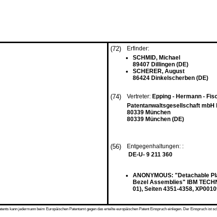
(72)
Erfinder:
SCHMID, Michael
89407 Dillingen (DE)
SCHERER, August
86424 Dinkelscherben (DE)
(74)
Vertreter:
Epping - Hermann - Fis
Patentanwaltsgesellschaft mbH 
80339 München
80339 München (DE)
(56)
Entgegenhaltungen: :
DE-U- 9 211 360
ANONYMOUS: "Detachable Plate
Bezel Assemblies" IBM TECHN
01), Seiten 4351-4358, XP001
s kann jedermann beim Europäischen Patentamt gegen das erteilte europäischen Patent Einspruch einlegen. Der Einspruch ist schriftli