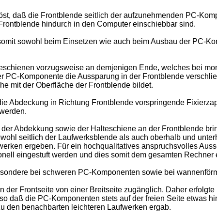
st, daß die Frontblende seitlich der aufzunehmenden PC-Kom
rontblende hindurch in den Computer einschiebbar sind.
 somit sowohl beim Einsetzen wie auch beim Ausbau der PC-K
alteschienen vorzugsweise an demjenigen Ende, welches bei mo
ter PC-Komponente die Aussparung in der Frontblende verschlie
e mit der Oberfläche der Frontblende bildet.
ie Abdeckung in Richtung Frontblende vorspringende Fixierza
 werden.
der Abdekkung sowie der Halteschiene an der Frontblende bring
 sowohl seitlich der Laufwerksblende als auch oberhalb und unte
rken ergeben. Für ein hochqualitatives anspruchsvolles Ausse
onell eingestuft werden und dies somit dem gesamten Rechner e
insbesondere bei schweren PC-Komponenten sowie bei wannenför
n der Frontseite von einer Breitseite zugänglich. Daher erfo
 so daß die PC-Komponenten stets auf der freien Seite etwas hi
 zu den benachbarten leichteren Laufwerken ergab.