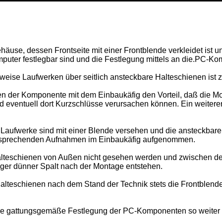
ehäuse, dessen Frontseite mit einer Frontblende verkleidet ist
ter festlegbar sind und die Festlegung mittels an die.PC-Komp
se Laufwerken über seitlich ansteckbare Halteschienen ist z
der Komponente mit dem Einbaukäfig den Vorteil, daß die Mon
 eventuell dort Kurzschlüsse verursachen können. Ein weiterer 
fwerke sind mit einer Blende versehen und die ansteckbaren 
tsprechenden Aufnahmen im Einbaukäfig aufgenommen.
e Halteschienen von Außen nicht gesehen werden und zwischen
iger dünner Spalt nach der Montage entstehen.
lteschienen nach dem Stand der Technik stets die Frontblend
 die gattungsgemäße Festlegung der PC-Komponenten so weiter