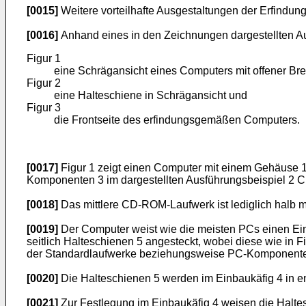
[0015]
Weitere vorteilhafte Ausgestaltungen der Erfindun
[0016]
Anhand eines in den Zeichnungen dargestellten Aus
Figur 1
eine Schrägansicht eines Computers mit offener Bre
Figur 2
eine Halteschiene in Schrägansicht und
Figur 3
die Frontseite des erfindungsgemäßen Computers.
[0017]
Figur 1 zeigt einen Computer mit einem Gehäuse 1 i
Komponenten 3 im dargestellten Ausführungsbeispiel 2 C
[0018]
Das mittlere CD-ROM-Laufwerk ist lediglich halb mon
[0019]
Der Computer weist wie die meisten PCs einen Ei
seitlich Halteschienen 5 angesteckt, wobei diese wie in 
der Standardlaufwerke beziehungsweise PC-Komponenten
[0020]
Die Halteschienen 5 werden im Einbaukäfig 4 in
[0021]
Zur Festlegung im Einbaukäfig 4 weisen die Halte