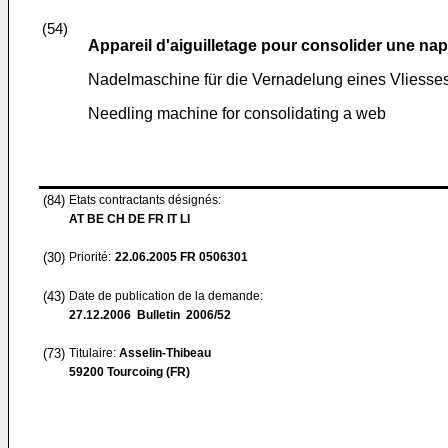
(54)
Appareil d'aiguilletage pour consolider une nap
Nadelmaschine für die Vernadelung eines Vliesse
Needling machine for consolidating a web
(84)
Etats contractants désignés:
AT BE CH DE FR IT LI
(30)
Priorité:
22.06.2005
FR 0506301
(43)
Date de publication de la demande:
27.12.2006
Bulletin 2006/52
(73)
Titulaire:
Asselin-Thibeau
59200 Tourcoing (FR)