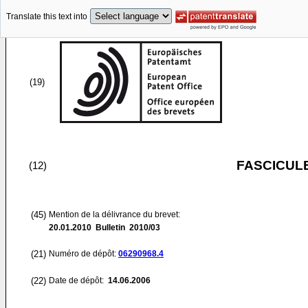
Translate this text into
(19)
FASCICUL
(12)
(45)
Mention de la délivrance du brevet:
20.01.2010
Bulletin 2010/03
(21)
Numéro de dépôt:
06290968.4
(22)
Date de dépôt:
14.06.2006