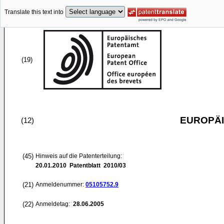
Translate this text into
(19)
EUROPÄI
(12)
(45)
Hinweis auf die Patenterteilung:
20.01.2010
Patentblatt 2010/03
(21)
Anmeldenummer:
05105752.9
(22)
Anmeldetag:
28.06.2005