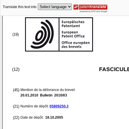
Translate this text into
(19)
FASCICUL
(12)
(45)
Mention de la délivrance du brevet:
20.01.2010
Bulletin 2010/03
(21)
Numéro de dépôt:
05809250.3
(22)
Date de dépôt:
18.10.2005