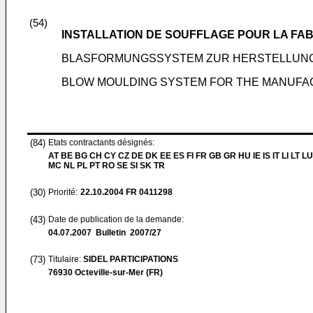
(54)
INSTALLATION DE SOUFFLAGE POUR LA FA
BLASFORMUNGSSYSTEM ZUR HERSTELLUNG
BLOW MOULDING SYSTEM FOR THE MANUFA
(84)
Etats contractants désignés:
AT BE BG CH CY CZ DE DK EE ES FI FR GB GR HU IE IS IT LI LT LU
MC NL PL PT RO SE SI SK TR
(30)
Priorité:
22.10.2004
FR 0411298
(43)
Date de publication de la demande:
04.07.2007
Bulletin 2007/27
(73)
Titulaire:
SIDEL PARTICIPATIONS
76930 Octeville-sur-Mer (FR)