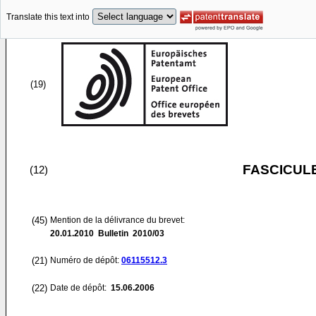
Translate this text into
(19)
FASCICUL
(12)
(45)
Mention de la délivrance du brevet:
20.01.2010
Bulletin 2010/03
(21)
Numéro de dépôt:
06115512.3
(22)
Date de dépôt:
15.06.2006