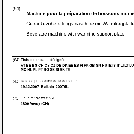
(54)
Machine pour la préparation de boissons munie 
Getränkezubereitungsmaschine mit Warmtragplatt
Beverage machine with warming support plate
(84)
Etats contractants désignés:
AT BE BG CH CY CZ DE DK EE ES FI FR GB GR HU IE IS IT LI LT LU
MC NL PL PT RO SE SI SK TR
(43)
Date de publication de la demande:
19.12.2007
Bulletin 2007/51
(73)
Titulaire:
Nestec S.A.
1800 Vevey (CH)