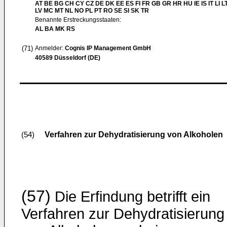
AT BE BG CH CY CZ DE DK EE ES FI FR GB GR HR HU IE IS IT LI L
LV MC MT NL NO PL PT RO SE SI SK TR
Benannte Erstreckungsstaaten:
AL BA MK RS
(71)
Anmelder:
Cognis IP Management GmbH
40589 Düsseldorf (DE)
Verfahren zur Dehydratisierung von Alkoholen
(54)
(57)
Die Erfindung betrifft ein
Verfahren zur Dehydratisierung