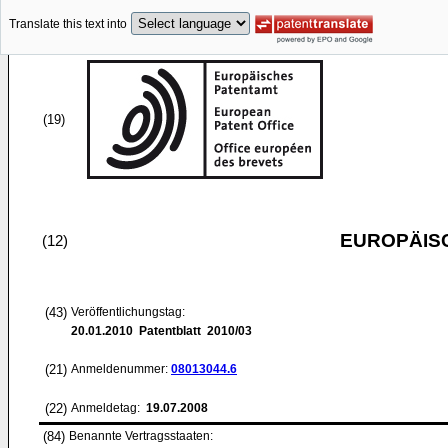
Translate this text into
(19)
EUROPÄIS
(12)
(43)
Veröffentlichungstag:
20.01.2010
Patentblatt 2010/03
(21)
Anmeldenummer:
08013044.6
(22)
Anmeldetag:
19.07.2008
(84)
Benannte Vertragsstaaten: