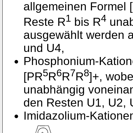
allgemeinen Formel 
1
4
Reste R
bis R
unab
ausgewählt werden a
und U4,
Phosphonium-Katione
5
6
7
8
[PR
R
R
R
]+, wobe
unabhängig voneina
den Resten U1, U2, 
Imidazolium-Katione