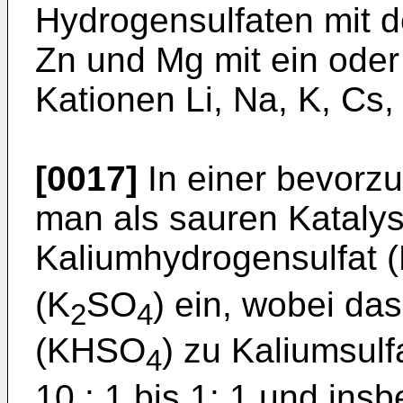
Hydrogensulfaten mit d
Zn und Mg mit ein oder
Kationen Li, Na, K, Cs,
[0017]
In einer bevorz
man als sauren Kataly
Kaliumhydrogensulfat
(K
SO
) ein, wobei da
2
4
(KHSO
) zu Kaliumsulf
4
10 : 1 bis 1: 1 und insb