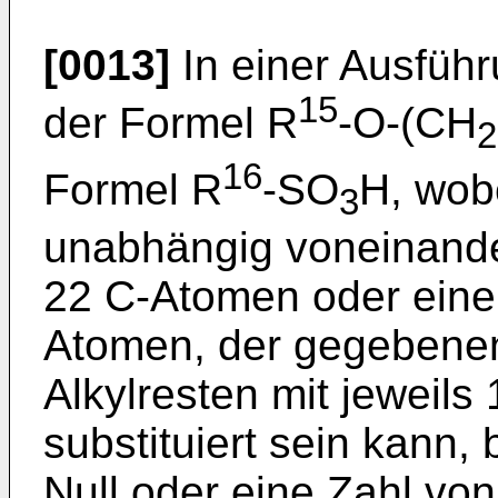
[0013]
In einer Ausfüh
15
der Formel R
-O-(CH
2
16
Formel R
-SO
H, wob
3
unabhängig voneinander
22 C-Atomen oder einen
Atomen, der gegebenenf
Alkylresten mit jeweils
substituiert sein kann,
Null oder eine Zahl von