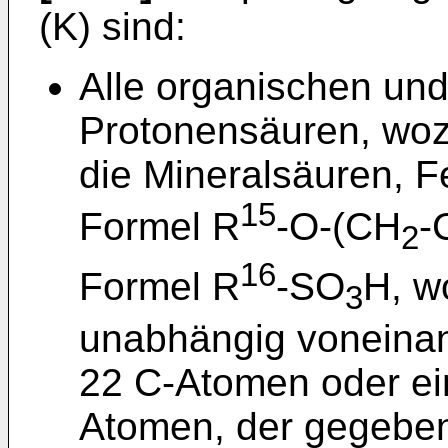
(K) sind:
Alle organischen un
Protonensäuren, woz
die Mineralsäuren, F
15
Formel R
-O-(CH
-
2
16
Formel R
-SO
H, w
3
unabhängig voneinand
22 C-Atomen oder ein
Atomen, der gegebene