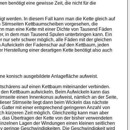
 benötigt eine gewisse Zeit, die nicht für die
igt werden. In diesem Fall kann man die Kette gleich auf
n Stirnseiten Kettbaumscheiben vorgesehen, die
enn man eine Kette mit einer Dichte von Tausend Fäden
tter, in dem man Tausend Spulen unterbringen kann. Ein
er nur sehr schwer möglich, alle Fäden mit der gleichen
 Aufwickeln der Fadenschar auf den Kettbaum, jeden
Herstellung einer derartigen Kette benötigt also auch
ne konisch ausgebildete Anlagefläche aufweist.
tschärens auf einen Kettbaum miteinander verbinden.
den Kettbaum aufwickeln. Beim Aufwickeln kann das
nseite einen Innenkonus aufweist, nämlich an der Seite,
eser Stirnseite liegt dann beim Wickeln das nächste
Gatter mit einer entsprechend geringeren Anzahl von
h kürzeren Zeit möglich. Gleichzeitig kann man aber
 das Übertragen der Kette von der bisher verwendeten
 einzelnen Lagen der Windungen einen kleinen seitlichen
tiv geringe Geschwindigkeiten. Die Geschwindigkeit wird