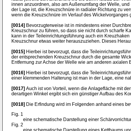
innen anzuordnen, also am Außenumfang der Welle, und e
der Lage ist, die Kreuzschnüre in radialer Richtung zu 
wenn die Kreuzschnüre im Verlauf des Wickelvorganges g
[0014]
Bevorzugterweise ist in mindestens einer Durchbrec
Kreuzschnur zu führen, so dass sie nicht durch scharfe
kann in der Teileinrichtungsführung auch ein Kreuzhaken
Kreuzschnur etwas weiter herauszuziehen. Dieses Heraus
[0015]
Hierbei ist bevorzugt, dass die Teileinrichtungsfü
der entsprechenden Kreuzschnur durch die gesamte Wickl
Entfernung zur Achse der Welle wie am anderen axialen 
[0016]
Hierbei ist bevorzugt, dass die Teileinrichtungsf
einer klemmenden Halterung ist man in der Lage, eine nah
[0017]
Auch ist von Vorteil, wenn die Anlagefläche mit d
derartigen Winkel ergibt sich ein günstiger Aufbau des Kon
[0018]
Die Erfindung wird im Folgenden anhand eines bev
Fig. 1
eine schematische Darstellung einer Schärvorrichtu
Fig. 2
eine schematische Darstellung eines Kettbaums un