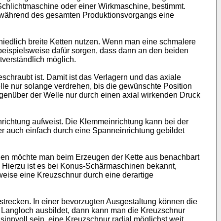
Schlichtmaschine oder einer Wirkmaschine, bestimmt.
m während des gesamten Produktionsvorgangs eine
chiedlich breite Ketten nutzen. Wenn man eine schmalere
beispielsweise dafür sorgen, dass dann an den beiden
stverständlich möglich.
hraubt ist. Damit ist das Verlagern und das axiale
le nur solange verdrehen, bis die gewünschte Position
enüber der Welle nur durch einen axial wirkenden Druck
richtung aufweist. Die Klemmeinrichtung kann bei der
 auch einfach durch eine Spanneinrichtung gebildet
llen möchte man beim Erzeugen der Kette aus benachbart
. Hierzu ist es bei Konus-Schärmaschinen bekannt,
ise eine Kreuzschnur durch eine derartige
strecken. In einer bevorzugten Ausgestaltung können die
ls Langloch ausbildet, dann kann man die Kreuzschnur
innvoll sein, eine Kreuzschnur radial möglichst weit