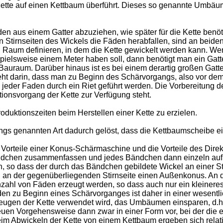
tte auf einen Kettbaum überführt. Dieses so genannte Umbäumen
den aus einem Gatter abzuziehen, wie später für die Kette benöt
Stirnseiten des Wickels die Fäden herabfallen, sind an beide
n Raum definieren, in dem die Kette gewickelt werden kann. W
ispielsweise einem Meter haben soll, dann benötigt man ein Ga
n Bauraum. Darüber hinaus ist es bei einem derartig großen Gatt
t darin, dass man zu Beginn des Schärvorgangs, also vor dem
der Faden durch ein Riet geführt werden. Die Vorbereitung der 
ktionsvorgang der Kette zur Verfügung steht.
oduktionszeiten beim Herstellen einer Kette zu erzielen.
gs genannten Art dadurch gelöst, dass die Kettbaumscheibe ei
Vorteile einer Konus-Schärmaschine und die Vorteile des Direk
dchen zusammenfassen und jedes Bändchen dann einzeln auf 
so dass der durch das Bändchen gebildete Wickel an einer Stir
d an der gegenüberliegenden Stirnseite einen Außenkonus. An di
ahl von Fäden erzeugt werden, so dass auch nur ein kleineres 
n zu Beginn eines Schärvorganges ist daher in einer wesentlic
eugen der Kette verwendet wird, das Umbäumen einsparen, d.h.
neuen Vorgehensweise dann zwar in einer Form vor, bei der die
Beim Abwickeln der Kette von einem Kettbaum ergeben sich rela