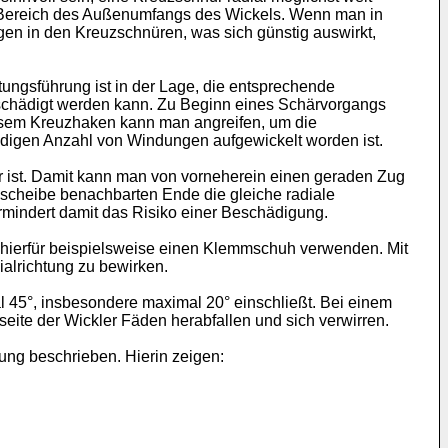
m Bereich des Außenumfangs des Wickels. Wenn man in
gen in den Kreuzschnüren, was sich günstig auswirkt,
tungsführung ist in der Lage, die entsprechende
eschädigt werden kann. Zu Beginn eines Schärvorgangs
iesem Kreuzhaken kann man angreifen, um die
digen Anzahl von Windungen aufgewickelt worden ist.
bar ist. Damit kann man von vorneherein einen geraden Zug
scheibe benachbarten Ende die gleiche radiale
rmindert damit das Risiko einer Beschädigung.
n hierfür beispielsweise einen Klemmschuh verwenden. Mit
ialrichtung zu bewirken.
l 45°, insbesondere maximal 20° einschließt. Bei einem
nseite der Wickler Fäden herabfallen und sich verwirren.
ung beschrieben. Hierin zeigen: