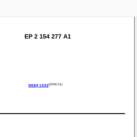
EP 2 154 277 A1
(2006.01)
D02H
13/32