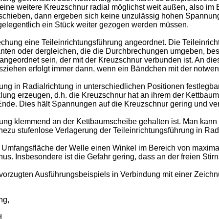
ine weitere Kreuzschnur radial möglichst weit außen, also i
verschieben, dann ergeben sich keine unzulässig hohen Spannun
elegentlich ein Stück weiter gezogen werden müssen.
hung eine Teileinrichtungsführung angeordnet. Die Teileinrich
 Kanten oder dergleichen, die die Durchbrechungen umgeben, b
 angeordnet sein, der mit der Kreuzschnur verbunden ist. An d
ziehen erfolgt immer dann, wenn ein Bändchen mit der notwen
hrung in Radialrichtung in unterschiedlichen Positionen festleg
ung erzeugen, d.h. die Kreuzschnur hat an ihrem der Kettbaum
Ende. Dies hält Spannungen auf die Kreuzschnur gering und ve
ührung klemmend an der Kettbaumscheibe gehalten ist. Man kan
ezu stufenlose Verlagerung der Teileinrichtungsführung in Rad
er Umfangsfläche der Welle einen Winkel im Bereich von maxima
us. Insbesondere ist die Gefahr gering, dass an der freien Stir
orzugten Ausführungsbeispiels in Verbindung mit einer Zeichn
ng,
d