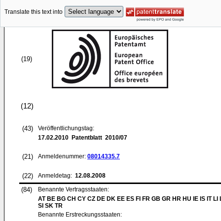
Translate this text into
(19)
(12)
(43)
Veröffentlichungstag:
17.02.2010
Patentblatt 2010/07
(21)
Anmeldenummer:
08014335.7
(22)
Anmeldetag:
12.08.2008
(84)
Benannte Vertragsstaaten:
AT BE BG CH CY CZ DE DK EE ES FI FR GB GR HR HU IE IS IT LI
SI SK TR
Benannte Erstreckungsstaaten: