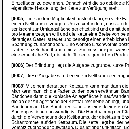
Einzelfäden zu gewinnen. Danach wird die so gebildete Ke
eigentliche Herstellung der Kette zur Verfügung steht.
[0005]
Eine andere Möglichkeit besteht darin, so viele Fä
einem Kettbaum erzeugen. Um zu verhindern, dass an den 
senkrecht zur Umfangsfläche gerichtet sind und damit de
pro Meter erzeugen will und die Kette eine Breite von be
derartiges Gatter ist teuer und benötigt einen erhebliche
Spannung zu handhaben. Eine weitere Erschwernis besteh
Faden einzeln handhaben muss. So muss beispielsweise je
eine erhebliche Zeit, die nicht für den eigentlichen Produ
[0006]
Der Erfindung liegt die Aufgabe zugrunde, kurze Pr
[0007]
Diese Aufgabe wird bei einem Kettbaum der eingan
[0008]
Mit einem derartigen Kettbaum kann man dann die 
Man kann nämlich die Fäden zu den oben erwähnten Bän
Bändchen dann die konische Anlagefläche hinaufwandern, 
die an der Anlagefläche der Kettbaumscheibe anliegt, un
Bändchen an. Das Bändchen kann aus einer kleineren Anz
Spulenpositionen notwendig ist. Die Handhabung der Fäde
durch die Verwendung des Kettbaums, der direkt zum Erz
Schärtrommel auf den Kettbaum. Die Kette liegt bei der 
Versatz zueinander aufweisen. Dies ist aber unkritisch. 