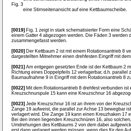
Fig. 3
eine Stirnseitenansicht auf eine Kettbaumscheibe.
[0019]
Fig. 1 zeigt in stark schematisierter Form eine Sc
einem Gatter 4 abgezogen werden. Die Fäden 3 werden dur
zusammengefasst werden.
[0020]
Der Kettbaum 2 ist mit einem Rotationsantrieb 8 v
dargestellten Mitnehmer einen drehfesten Eingriff mit dem 
[0021]
Am entgegen gesetzten Ende ist der Kettbaum 2 mit
Richtung eines Doppelpfeils 12 verlagerbar, d.h. paralle
Baumaufnahme 9 in Eingriff mit dem Rotationsantrieb 8 
[0022]
Mit dem Rotationsantrieb 8 drehfest verbunden ist
Kreuzschnurspule 15 kann eine Kreuzschnur 16 abgezog
[0023]
Jede Kreuzschnur 16 ist an ihrem von der Kreuzsc
Zange 19 aufweist, die parallel zur Achse 13 bewegbar is
verlagert wird. Die Zange 19 kann einen Kreuzhaken 17 er
Bei den innen liegenden Kreuzschnüren 16, also solchen, 
Umdrehungen des Kettbaums 2 von dem dabei aufgewickelt
erst dann verlagert werden müssen, wenn dies für den Aufb