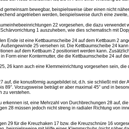
d gemeinsam bewegbar, beispielsweise über einen nicht näher d
chend angetrieben werden, beispielsweise durch eine zweite, n
umeinhebeeinrichtungen 22 vorgesehen, die dazu verwendet we
Schärvorrichtung 1 auszuheben, wie dies schematisch mit Doppe
en Ende ist eine Kettbaumscheibe 24 auf dem Kettbaum 2 ange
em Außengewinde 25 versehen ist. Die Kettbaumscheibe 24 kan
tionen auf dem Kettbaum 2 positioniert werden kann. Zusätzlich
in Form einer Kontermutter, die die Kettbaumscheibe 24 auf de
 25, 26 kann auch eine Klemmeinrichtung vorgesehen sein, die
auf, die konusförmig ausgebildet ist, d.h. sie schließt mit der
1 bis 89°. Vorzugsweise beträgt er aber maximal 45° und in beso
ch zu verstehen.
u erkennen ist, eine Mehrzahl von Durchbrechungen 28 auf, die 
gen 28 müssen jedoch nicht streng in radialer Richtung von i
ngen 29 für die Kreuzhaken 17 bzw. die Kreuzschnüre 16 vorge
rden, beispielsweise mit Hilfe eines Klemmschuhs (nicht näher d