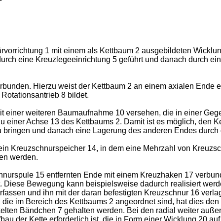
härvorrichtung 1 mit einem als Kettbaum 2 ausgebildeten Wicklu
ch eine Kreuzlegeeinrichtung 5 geführt und danach durch ein S
erbunden. Hierzu weist der Kettbaum 2 an einem axialen Ende 
Rotationsantrieb 8 bildet.
 einer weiteren Baumaufnahme 10 versehen, die in einer Gegen
l zu einer Achse 13 des Kettbaums 2. Damit ist es möglich, den
zu bringen und danach eine Lagerung des anderen Endes durch
 ein Kreuzschnurspeicher 14, in dem eine Mehrzahl von Kreuzsc
en werden.
hnurspule 15 entfernten Ende mit einem Kreuzhaken 17 verbund
t. Diese Bewegung kann beispielsweise dadurch realisiert werd
fassen und ihn mit der daran befestigten Kreuzschnur 16 verla
die im Bereich des Kettbaums 2 angeordnet sind, hat dies den V
en Bändchen 7 gehalten werden. Bei den radial weiter außen 
au der Kette erforderlich ist, die in Form einer Wicklung 20 au