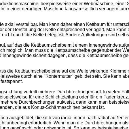
roduktionsmaschine, beispielsweise einer Webmaschine, einer 
in einer derartigen Maschine langsam seitlich verlagern, u
e axial verstellbar. Man kann daher einen Kettbaum für unters
r der Herstellung der Kette entsprechend verlagert. Man kann 
 nicht durch die Kette belegt ist. Andere Aufteilungen sind selb
f, auf das die Kettbaumscheibe mit einem Innengewinde aufgesc
fach möglich. Man muss die Kettbaumscheibe gegenüber der Wel
 Innengewinde sichert dagegen, dass die Kettbaumscheibe geg
dass die Kettbaumscheibe eine auf die Welle wirkende Klemmein
weise durch eine "Kontermutter" gebildet sein. Sie kann aber
festspannt.
srichtung verteilt mehrere Durchbrechungen auf. In vielen Fä
pielsweise für eine Schlichteteilung oder für ein Fadenkreuz
ehrere Durchbrechungen aufweist, dann kann man beispielswe
wenden, die aus Konus-Schärmaschinen bekannt ist.
h ausgebildet, die sich von radial innen nach radial außen er
 nicht unbedingt erforderlich. Wenn man die Durchbrechungen a
klung gewünscht oder notwendig ist. So kann es beispielsweise s