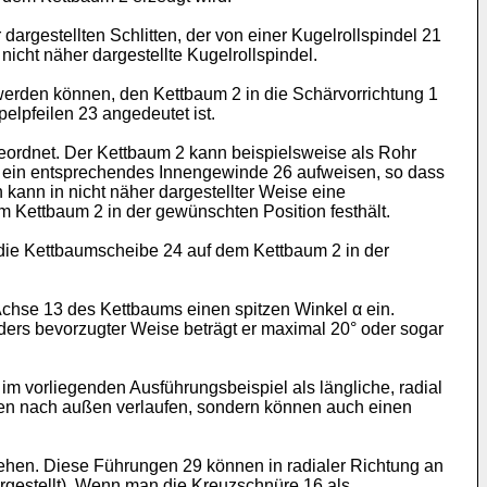
argestellten Schlitten, der von einer Kugelrollspindel 21
icht näher dargestellte Kugelrollspindel.
rden können, den Kettbaum 2 in die Schärvorrichtung 1
lpfeilen 23 angedeutet ist.
ordnet. Der Kettbaum 2 kann beispielsweise als Rohr
n ein entsprechendes Innengewinde 26 aufweisen, so dass
 kann in nicht näher dargestellter Weise eine
m Kettbaum 2 in der gewünschten Position festhält.
 die Kettbaumscheibe 24 auf dem Kettbaum 2 in der
 Achse 13 des Kettbaums einen spitzen Winkel α ein.
nders bevorzugter Weise beträgt er maximal 20° oder sogar
im vorliegenden Ausführungsbeispiel als längliche, radial
nnen nach außen verlaufen, sondern können auch einen
sehen. Diese Führungen 29 können in radialer Richtung an
argestellt). Wenn man die Kreuzschnüre 16 als