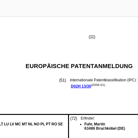
(11)
EUROPÄISCHE PATENTANMELDUNG
(51)
Internationale Patentklassifikation (IPC):
(2006.01)
D02H
13/30
(72)
Erfinder:
 LT LU LV MC MT NL NO PL PT RO SE
Fuhr, Martin
63486 Bruchköbel (DE)