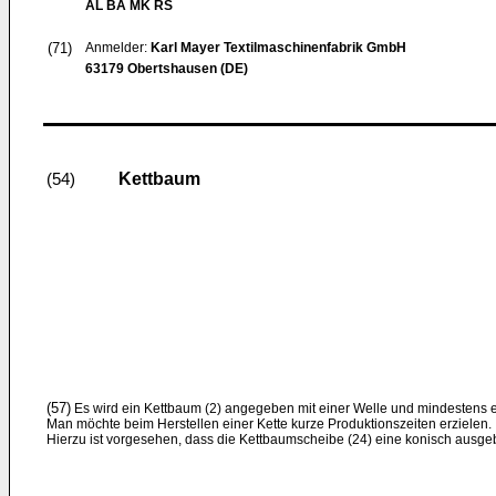
AL BA MK RS
(71)
Anmelder:
Karl Mayer Textilmaschinenfabrik GmbH
63179 Obertshausen (DE)
Kettbaum
(54)
(57)
Es wird ein Kettbaum (2) angegeben mit einer Welle und mindestens e
Man möchte beim Herstellen einer Kette kurze Produktionszeiten erzielen.
Hierzu ist vorgesehen, dass die Kettbaumscheibe (24) eine konisch ausgeb