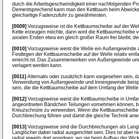
durch die Arbeitsgeschwindigkeit einer nachfolgenden P
Dementsprechend kann man den Kettbaum beim Abwickeln 
gleichartige Fadenzufuhr zu gewährleisten.
[0009]
Vorzugsweise ist die Kettbaumscheibe auf der Well
Kette erzeugen möchte, dann wird die Kettbaumscheibe vo
axialen Enden etwa ein gleich großer Raum frei bleibt, der
[0010]
Vorzugsweise weist die Welle ein Außengewinde au
Festlegen der Kettbaumscheibe auf der Welle relativ ein
erreicht ist. Das Zusammenwirken von Außengewinde und
verlagert werden kann.
[0011]
Alternativ oder zusätzlich kann vorgesehen sein, 
Verwendung von Außengewinde und Innengewinde beispiels
sein, die die Kettbaumscheibe auf dem Umfang der Welle 
[0012]
Vorzugsweise weist die Kettbaumscheibe in Umfang
angeordneten Bändchen Teilungen vornehmen können, beis
Kreuzschnüre zu verwenden. Wenn die Kettbaumscheibe m
Durchbrechung führen und damit die gleiche Technik an
[0013]
Vorzugsweise sind die Durchbrechungen als Langloc
Langlöcher dabei radial ausgerichtet sein. Dies ist aber
radial jeweils dort anordnen, wo sie beim Aufbau der Wic