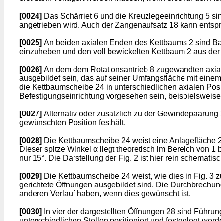
[0024]
Das Schärriet 6 und die Kreuzlegeeinrichtung 5 sin
angetrieben wird. Auch der Zangenaufsatz 18 kann entspre
[0025]
An beiden axialen Enden des Kettbaums 2 sind Ba
einzuheben und den voll bewickelten Kettbaum 2 aus der 
[0026]
An dem dem Rotationsantrieb 8 zugewandten axial
ausgebildet sein, das auf seiner Umfangsfläche mit ein
die Kettbaumscheibe 24 in unterschiedlichen axialen Posi
Befestigungseinrichtung vorgesehen sein, beispielsweise 
[0027]
Alternativ oder zusätzlich zu der Gewindepaarung
gewünschten Position festhält.
[0028]
Die Kettbaumscheibe 24 weist eine Anlagefläche 27 
Dieser spitze Winkel α liegt theoretisch im Bereich von 
nur 15°. Die Darstellung der Fig. 2 ist hier rein schematis
[0029]
Die Kettbaumscheibe 24 weist, wie dies in Fig. 3 z
gerichtete Öffnungen ausgebildet sind. Die Durchbrechun
anderen Verlauf haben, wenn dies gewünscht ist.
[0030]
In vier der dargestellten Öffnungen 28 sind Führu
unterschiedlichen Stellen positioniert und festgelegt we