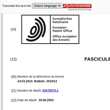
Translate this text into
(19)
FASCICUL
(12)
(45)
Mention de la délivrance du brevet:
24.03.2010
Bulletin 2010/12
(21)
Numéro de dépôt:
02078576.2
(22)
Date de dépôt:
30.08.2002