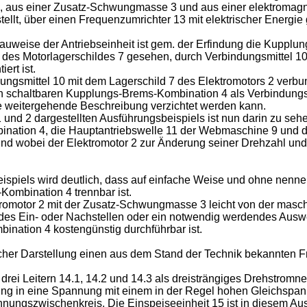
2, aus einer Zusatz-Schwungmasse 3 und aus einer elektromag
tellt, über einen Frequenzumrichter 13 mit elektrischer Energie 
uweise der Antriebseinheit ist gem. der Erfindung die Kupplu
 des Motorlagerschildes 7 gesehen, durch Verbindungsmittel 10 
rt ist.
dungsmittel 10 mit dem Lagerschild 7 des Elektromotors 2 verbu
h schaltbaren Kupplungs-Brems-Kombination 4 als Verbindungs
ne weitergehende Beschreibung verzichtet werden kann.
und 2 dargestellten Ausführungsbeispiels ist nun darin zu sehe
ination 4, die Hauptantriebswelle 11 der Webmaschine 9 und 
d wobei der Elektromotor 2 zur Änderung seiner Drehzahl und 
eispiels wird deutlich, dass auf einfache Weise und ohne nen
ombination 4 trennbar ist.
ktromotor 2 mit der Zusatz-Schwungmasse 3 leicht von der mas
endes Ein- oder Nachstellen oder ein notwendig werdendes Auswe
ation 4 kostengünstig durchführbar ist.
cher Darstellung einen aus dem Stand der Technik bekannten Fr
drei Leitern 14.1, 14.2 und 14.3 als dreisträngiges Drehstromn
ng in eine Spannung mit einem in der Regel hohen Gleichspann
gszwischenkreis. Die Einspeiseeinheit 15 ist in diesem Ausfü