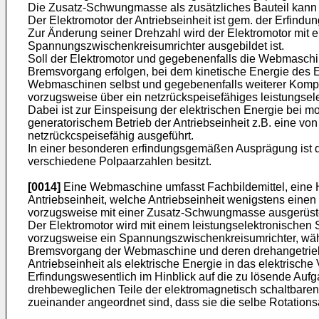
Die Zusatz-Schwungmasse als zusätzliches Bauteil kann a
Der Elektromotor der Antriebseinheit ist gem. der Erfindu
Zur Änderung seiner Drehzahl wird der Elektromotor mit e
Spannungszwischenkreisumrichter ausgebildet ist.
Soll der Elektromotor und gegebenenfalls die Webmaschine
Bremsvorgang erfolgen, bei dem kinetische Energie des 
Webmaschinen selbst und gegebenenfalls weiterer Kompon
vorzugsweise über ein netzrückspeisefähiges leistungsele
Dabei ist zur Einspeisung der elektrischen Energie bei m
generatorischem Betrieb der Antriebseinheit z.B. eine vo
netzrückcspeisefähig ausgeführt.
In einer besonderen erfindungsgemäßen Ausprägung ist d
verschiedene Polpaarzahlen besitzt.
[0014]
Eine Webmaschine umfasst Fachbildemittel, eine H
Antriebseinheit, welche Antriebseinheit wenigstens einen
vorzugsweise mit einer Zusatz-Schwungmasse ausgerüstet
Der Elektromotor wird mit einem leistungselektronischen S
vorzugsweise ein Spannungszwischenkreisumrichter, währe
Bremsvorgang der Webmaschine und deren drehangetriebe
Antriebseinheit als elektrische Energie in das elektrisc
Erfindungswesentlich im Hinblick auf die zu lösende Auf
drehbeweglichen Teile der elektromagnetisch schaltbar
zueinander angeordnet sind, dass sie die selbe Rotations