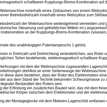
ktromagnetisch schaltbaren Kupplungs-Brems-Kombination auf d
die Webmaschine innerhalb eines Zeitraumes von einem Webzykl
iner Betriebsdrehzahl innerhalb eines Webzyklus zum Stillstan
triebsdrehzahl der Webmaschine weitestgehend vermeiden und g
ktronischer Steuerung und getrieblichen Mitteln im Langsamlauf
en, insbesondere an der Kupplungs-Brems-Kombination zulasse
male des unabhängigen Patentanspruchs 1 gelöst.
inen in Drehzahl und Drehrichtung veränderlichen, aus Rotor u
glichen Teilen bestehende, elektromagnetisch schaltbare Kup
Vorkehrungen mit dem der Webmaschine zugewandten Lagerschil
 Vorkehrungen drehfest an einer Seitenwange der Webmaschine
n diese darin bestehen, dass der Rotor des Elektromotors ein
on der aus dem Stand der Technik bekannten Schwungmasse zu
graler Bestandteil des Rotors sein.
der Erfindung ein zusätzliches Bauteil sein, das mit dem freie
metrischer Körper zwischen dem Elektromotor und der elektro
 der Montageglocke mit dem Motoren-Lagerschild umfassen dabe