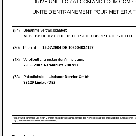
DRIVE UNIT FOR A LOOM AND LOOM COMPRI
UNITE D'ENTRAINEMENT POUR METIER A T
(84)
Benannte Vertragsstaaten:
AT BE BG CH CY CZ DE DK EE ES FI FR GB GR HU IE IS IT LI LT 
(30)
Priorität:
15.07.2004
DE 102004034117
(43)
Veröffentlichungstag der Anmeldung:
28.03.2007
Patentblatt 2007/13
(73)
Patentinhaber:
Lindauer Dornier GmbH
88129 Lindau (DE)
Anmerkung: Innerhalb von neun Monaten nach der Bekanntmachung des Hinweises auf die Erteilung des europäischen Patent
99(1) Europäisches Patentübereinkommen).