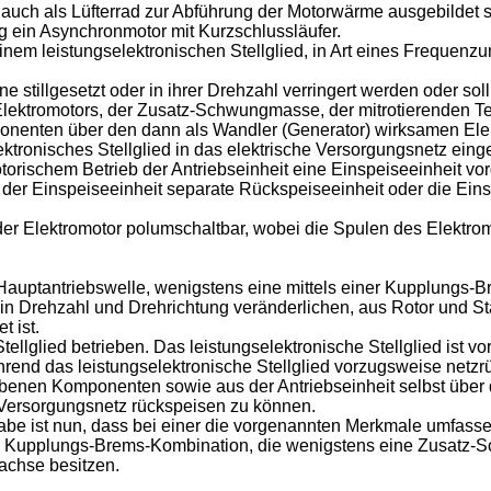
uch als Lüfterrad zur Abführung der Motorwärme ausgebildet s
ng ein Asynchronmotor mit Kurzschlussläufer.
inem leistungselektronischen Stellglied, in Art eines Frequenz
 stillgesetzt oder in ihrer Drehzahl verringert werden oder so
Elektromotors, der Zusatz-Schwungmasse, der mitrotierenden T
enten über den dann als Wandler (Generator) wirksamen Elekt
ktronisches Stellglied in das elektrische Versorgungsnetz einge
otorischem Betrieb der Antriebseinheit eine Einspeiseeinheit v
n der Einspeiseeinheit separate Rückspeiseeinheit oder die Ei
er Elektromotor polumschaltbar, wobei die Spulen des Elektro
auptantriebswelle, wenigstens eine mittels einer Kupplungs-B
 in Drehzahl und Drehrichtung veränderlichen, aus Rotor und S
 ist.
tellglied betrieben. Das leistungselektronische Stellglied ist
nd das leistungselektronische Stellglied vorzugsweise netzrü
nen Komponenten sowie aus der Antriebseinheit selbst über d
he Versorgungsnetz rückspeisen zu können.
gabe ist nun, dass bei einer die vorgenannten Merkmale umfas
en Kupplungs-Brems-Kombination, die wenigstens eine Zusatz-
achse besitzen.