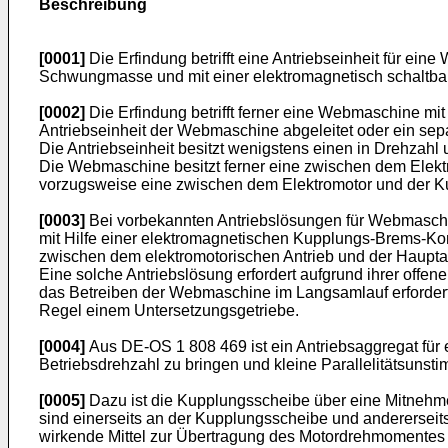
Beschreibung
[0001]
Die Erfindung betrifft eine Antriebseinheit für ei
Schwungmasse und mit einer elektromagnetisch schaltb
[0002]
Die Erfindung betrifft ferner eine Webmaschine mit
Antriebseinheit der Webmaschine abgeleitet oder ein separ
Die Antriebseinheit besitzt wenigstens einen in Drehzahl
Die Webmaschine besitzt ferner eine zwischen dem Elek
vorzugsweise eine zwischen dem Elektromotor und der
[0003]
Bei vorbekannten Antriebslösungen für Webmaschin
mit Hilfe einer elektromagnetischen Kupplungs-Brems-Ko
zwischen dem elektromotorischen Antrieb und der Hauptant
Eine solche Antriebslösung erfordert aufgrund ihrer off
das Betreiben der Webmaschine im Langsamlauf erfordert ei
Regel einem Untersetzungsgetriebe.
[0004]
Aus
DE-OS 1 808 469
ist ein Antriebsaggregat fü
Betriebsdrehzahl zu bringen und kleine Parallelitätsun
[0005]
Dazu ist die Kupplungsscheibe über eine Mitnehme
sind einerseits an der Kupplungsscheibe und andererseits
wirkende Mittel zur Übertragung des Motordrehmomentes 