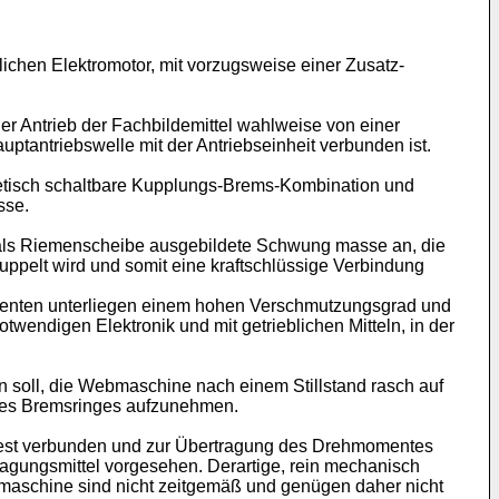
lichen Elektromotor, mit vorzugsweise einer Zusatz-
der Antrieb der Fachbildemittel wahlweise von einer
uptantriebswelle mit der Antriebseinheit verbunden ist.
netisch schaltbare Kupplungs-Brems-Kombination und
sse.
e als Riemenscheibe ausgebildete Schwung masse an, die
ppelt wird und somit eine kraftschlüssige Verbindung
ponenten unterliegen einem hohen Verschmutzungsgrad und
twendigen Elektronik und mit getrieblichen Mitteln, in der
n soll, die Webmaschine nach einem Stillstand rasch auf
 des Bremsringes aufzunehmen.
hfest verbunden und zur Übertragung des Drehmomentes
tragungsmittel vorgesehen. Derartige, rein mechanisch
bmaschine sind nicht zeitgemäß und genügen daher nicht