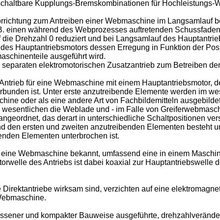
 schaltbare Kupplungs-Bremskombinationen für Hochleistungs-
Vorrichtung zum Antreiben einer Webmaschine im Langsamlauf 
, z.B. einen während des Webprozesses auftretenden Schussfade
f die Drehzahl 0 reduziert und bei Langsamlauf des Hauptantrie
 Hauptantriebsmotors dessen Erregung in Funktion der Positi
schinenteile ausgeführt wird.
nen separaten elektromotorischen Zusatzantrieb zum Betreiben 
Antrieb für eine Webmaschine mit einem Hauptantriebsmotor, de
bunden ist. Unter erste anzutreibende Elemente werden im wes
ine oder als eine andere Art von Fachbildemitteln ausgebildet
wesentlichen die Weblade und - im Falle von Greiferwebmaschin
geordnet, das derart in unterschiedliche Schaltpositionen verste
 den ersten und zweiten anzutreibenden Elementen besteht und
enden Elementen unterbrochen ist.
ür eine Webmaschine bekannt, umfassend eine in einem Maschin
otorwelle des Antriebs ist dabei koaxial zur Hauptantriebswelle
 Direktantriebe wirksam sind, verzichten auf eine elektromag
 Webmaschine.
ossener und kompakter Bauweise ausgeführte, drehzahlveränderl