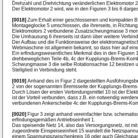
Drehzahl und Drehrichtung veränderlichen Elektromotor 
Der Elektromotor 2 wird, wie in den Figuren 3 bis 6 darges
[0018]
Zum Erhalt einer geschlossenen und kompakten Ba
Montageglocke 5 umschlossen, die ihrerseits, in Richtung
Elektromotors 2 verbundene Zusatzschwungmasse 3 montie
Die Umhausung 6 ihrerseits ist dann über weitere Verbin
Der Aufbau und die Funktionsweise der elektromagnetisc
Webmaschine ist allgemein bekannt, so dass hier auf ei
Ein erfindungswesentliches Merkmal des in den Figuren 1 
drehbeweglichen Teile 4b, 4c der Kupplungs-Brems-Komb
Schwungmasse 3 die selbe Rotationsachse 12 besitzen un
Stellglied in Verbindung steht.
[0019]
Anhand des in Figur 2 dargestellten Ausführungsb
2 von der sogenannten Bremsseite der Kupplungs-Brems-K
Durch Lösen der ersten Verbindungsmittel 10 ist der Ele
ist der Vorteil verbunden, dass z.B. ein notwendig werd
verbundenen Ankerscheibe 4c der Kupplungs-Brems-Kombin
[0020]
Figur 3 zeigt anhand vereinfachter bzw. schematis
erfindungsgemäßen Antriebseinheit 1.
Das speisende Netz 14, also das Versorgungsnetz, ist mit 
zugeordnete Einspeiseeinheit 15 wandelt die Netzspannu
einem Spannungszwischenkreis 16 oder auch Gleichspannun