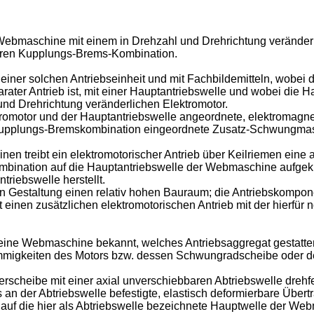
ne Webmaschine mit einem in Drehzahl und Drehrichtung veränder
aren Kupplungs-Brems-Kombination.
 einer solchen Antriebseinheit und mit Fachbildemitteln, wobei 
ater Antrieb ist, mit einer Hauptantriebswelle und wobei die Ha
 und Drehrichtung veränderlichen Elektromotor.
tromotor und der Hauptantriebswelle angeordnete, elektromag
 Kupplungs-Bremskombination eingeordnete Zusatz-Schwungma
en treibt ein elektromotorischer Antrieb über Keilriemen ein
mbination auf die Hauptantriebswelle der Webmaschine aufgeku
riebswelle herstellt.
enen Gestaltung einen relativ hohen Bauraum; die Antriebskom
nen zusätzlichen elektromotorischen Antrieb mit der hierfür no
r eine Webmaschine bekannt, welches Antriebsaggregat gestatte
stimmigkeiten des Motors bzw. dessen Schwungradscheibe oder
rscheibe mit einer axial unverschiebbaren Abtriebswelle dre
 an der Abtriebswelle befestigte, elastisch deformierbare Über
auf die hier als Abtriebswelle bezeichnete Hauptwelle der We