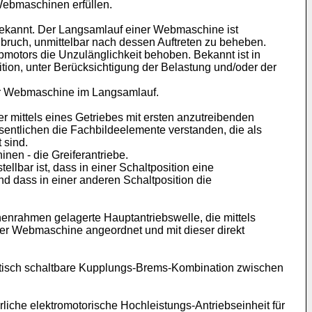
Webmaschinen erfüllen.
bekannt. Der Langsamlauf einer Webmaschine ist
nbruch, unmittelbar nach dessen Auftreten zu beheben.
bmotors die Unzulänglichkeit behoben. Bekannt ist in
on, unter Berücksichtigung der Belastung und/oder der
der Webmaschine im Langsamlauf.
r mittels eines Getriebes mit ersten anzutreibenden
entlichen die Fachbildeelemente verstanden, die als
 sind.
en - die Greiferantriebe.
llbar ist, dass in einer Schaltposition eine
 dass in einer anderen Schaltposition die
enrahmen gelagerte Hauptantriebswelle, die mittels
 der Webmaschine angeordnet und mit dieser direkt
netisch schaltbare Kupplungs-Brems-Kombination zwischen
iche elektromotorische Hochleistungs-Antriebseinheit für