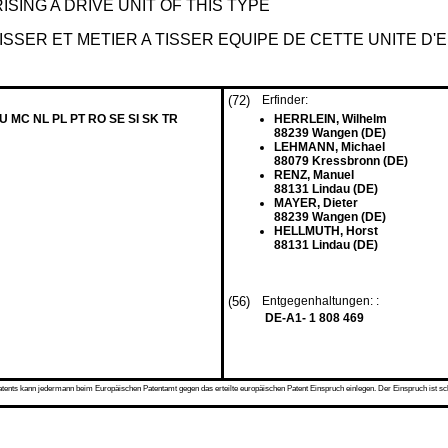
SING A DRIVE UNIT OF THIS TYPE
ISSER ET METIER A TISSER EQUIPE DE CETTE UNITE D
(72)
Erfinder:
LU MC NL PL PT RO SE SI SK TR
HERRLEIN, Wilhelm
88239 Wangen (DE)
LEHMANN, Michael
88079 Kressbronn (DE)
RENZ, Manuel
88131 Lindau (DE)
MAYER, Dieter
88239 Wangen (DE)
HELLMUTH, Horst
88131 Lindau (DE)
(56)
Entgegenhaltungen: :
DE-A1- 1 808 469
s kann jedermann beim Europäischen Patentamt gegen das erteilte europäischen Patent Einspruch einlegen. Der Einspruch ist schriftli