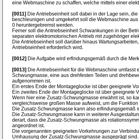
eine Webmaschine zu schaffen, welche mittels einer ele
[0011]
Die Antriebseinheit soll dabei in der Lage sein, 
beschleunigen und umgekehrt soll die Webmaschine aus e
0 heruntergebremst werden.
Ferner soll die Antriebseinheit Schwankungen in der Be
separaten elektromotorischen Antrieb mit zugehöriger ele
Die Antriebseinheit soll darüber hinaus Wartungsarbeit
Antriebseinheit erforderlich wird.
[0012]
Die Aufgabe wird erfindungsgemäß durch die Merk
[0013]
Die Antriebseinheit für die Webmaschine umfasst e
Schwungmasse, eine aus drehfesten Teilen und drehbewe
aufgenommen ist.
Ein erstes Ende der Montageglocke ist über geeignete 
Ein zweites Ende der Montageglocke ist über geeignete
Wenn hier eine Zusatz-Schwungmasse erwähnt ist, so kan
vergleichsweise großen Masse aufweist, um die Funkti
Die Zusatz-Schwungmasse kann also erfindungsgemäß inte
Die Zusatz-Schwungmasse kann in weiterer Ausgestaltung 
derart, dass die Zusatz-Schwungmasse als rotationssym
angeordnet ist.
Die vorgenannten geeigneten Vorkehrungen zur Verbindung
Umhausung der Zusatz-Schwungmasse ausgeprägt sind.