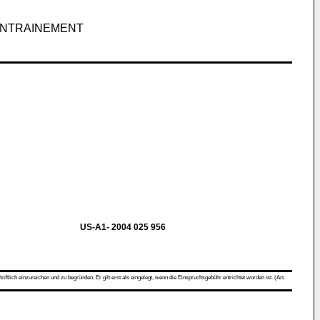
'ENTRAINEMENT
US-A1- 2004 025 956
ch einzureichen und zu begründen. Er gilt erst als eingelegt, wenn die Einspruchsgebühr entrichtet worden ist. (Art.