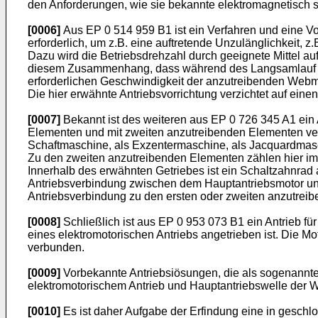
den Anforderungen, wie sie bekannte elektromagnetisch
[0006]
Aus
EP 0 514 959 B1
ist ein Verfahren und eine 
erforderlich, um z.B. eine auftretende Unzulänglichkeit
Dazu wird die Betriebsdrehzahl durch geeignete Mittel au
diesem Zusammenhang, dass während des Langsamlauf des
erforderlichen Geschwindigkeit der anzutreibenden Webma
Die hier erwähnte Antriebsvorrichtung verzichtet auf ei
[0007]
Bekannt ist des weiteren aus
EP 0 726 345 A1
ein 
Elementen und mit zweiten anzutreibenden Elementen ver
Schaftmaschine, als Exzentermaschine, als Jacquardmasch
Zu den zweiten anzutreibenden Elementen zählen hier im 
Innerhalb des erwähnten Getriebes ist ein Schaltzahnrad an
Antriebsverbindung zwischen dem Hauptantriebsmotor und
Antriebsverbindung zu den ersten oder zweiten anzutreib
[0008]
Schließlich ist aus
EP 0 953 073 B1
ein Antrieb f
eines elektromotorischen Antriebs angetrieben ist. Die M
verbunden.
[0009]
Vorbekannte Antriebsiösungen, die als sogenannte
elektromotorischem Antrieb und Hauptantriebswelle der
[0010]
Es ist daher Aufgabe der Erfindung eine in geschl