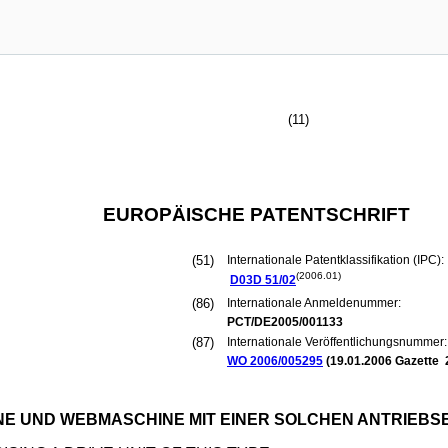
(11)
EUROPÄISCHE PATENTSCHRIFT
(51)
Internationale Patentklassifikation (IPC):
(2006.01)
D03D
51/02
(86)
Internationale Anmeldenummer:
PCT/DE2005/001133
(87)
Internationale Veröffentlichungsnummer:
WO 2006/005295
(
19.01.2006
Gazette 
NE UND WEBMASCHINE MIT EINER SOLCHEN ANTRIEBSE