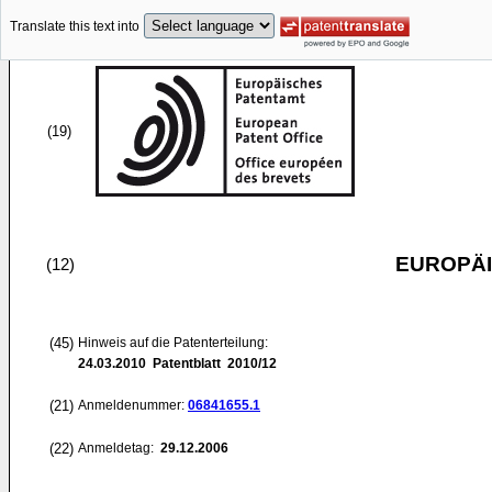
Translate this text into
(19)
EUROPÄI
(12)
(45)
Hinweis auf die Patenterteilung:
24.03.2010
Patentblatt 2010/12
(21)
Anmeldenummer:
06841655.1
(22)
Anmeldetag:
29.12.2006