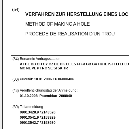
(54)
VERFAHREN ZUR HERSTELLUNG EINES LO
METHOD OF MAKING A HOLE
PROCEDE DE REALISATION D'UN TROU
(84)
Benannte Vertragsstaaten:
AT BE BG CH CY CZ DE DK EE ES FI FR GB GR HU IE IS IT LI LT LU
MC NL PL PT RO SE SI SK TR
(30)
Priorität:
10.01.2006
EP 06000406
(43)
Veröffentlichungstag der Anmeldung:
01.10.2008
Patentblatt 2008/40
(60)
Teilanmeldung:
09013428.9 / 2143520
09013541.9 / 2153929
09013542.7 / 2153930