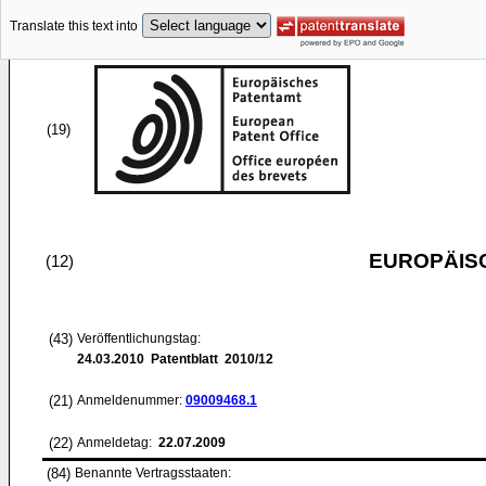
Translate this text into
(19)
EUROPÄIS
(12)
(43)
Veröffentlichungstag:
24.03.2010
Patentblatt 2010/12
(21)
Anmeldenummer:
09009468.1
(22)
Anmeldetag:
22.07.2009
(84)
Benannte Vertragsstaaten: