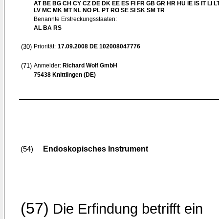
AT BE BG CH CY CZ DE DK EE ES FI FR GB GR HR HU IE IS IT LI L
LV MC MK MT NL NO PL PT RO SE SI SK SM TR
Benannte Erstreckungsstaaten:
AL BA RS
(30)
Priorität:
17.09.2008
DE 102008047776
(71)
Anmelder:
Richard Wolf GmbH
75438 Knittlingen (DE)
Endoskopisches Instrument
(54)
(57)
Die Erfindung betrifft ein