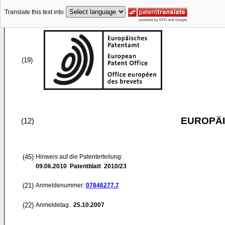
Translate this text into
(19)
EUROPÄI
(12)
(45)
Hinweis auf die Patenterteilung:
09.06.2010
Patentblatt 2010/23
(21)
Anmeldenummer:
07846277.7
(22)
Anmeldetag:
25.10.2007