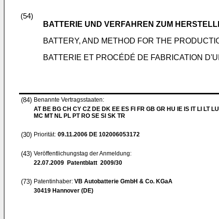
(54)
BATTERIE UND VERFAHREN ZUM HERSTELLE
BATTERY, AND METHOD FOR THE PRODUCTIO
BATTERIE ET PROCÉDÉ DE FABRICATION D'U
(84)
Benannte Vertragsstaaten:
AT BE BG CH CY CZ DE DK EE ES FI FR GB GR HU IE IS IT LI LT LU
MC MT NL PL PT RO SE SI SK TR
(30)
Priorität:
09.11.2006
DE 102006053172
(43)
Veröffentlichungstag der Anmeldung:
22.07.2009
Patentblatt 2009/30
(73)
Patentinhaber:
VB Autobatterie GmbH & Co. KGaA
30419 Hannover (DE)