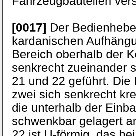
Fahrzeugbauteilen ver
[0017]
Der Bedienhebel
kardanischen Aufhäng
Bereich oberhalb der K
senkrecht zueinander 
21 und 22 geführt. Die
zwei sich senkrecht k
die unterhalb der Einba
schwenkbar gelagert a
22 ist U-förmig, das h