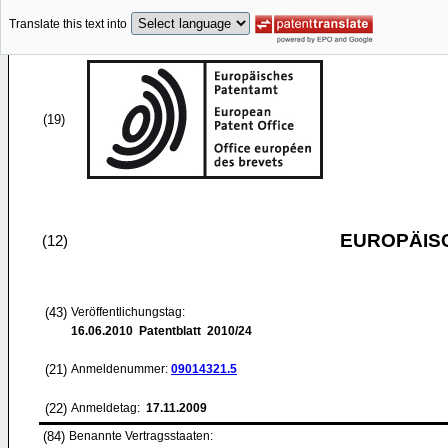
Translate this text into
(19)
EUROPÄIS
(12)
(43)
Veröffentlichungstag:
16.06.2010
Patentblatt 2010/24
(21)
Anmeldenummer:
09014321.5
(22)
Anmeldetag:
17.11.2009
(84)
Benannte Vertragsstaaten: