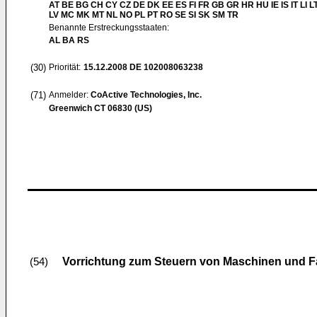
AT BE BG CH CY CZ DE DK EE ES FI FR GB GR HR HU IE IS IT LI L
LV MC MK MT NL NO PL PT RO SE SI SK SM TR
Benannte Erstreckungsstaaten:
AL BA RS
(30)
Priorität:
15.12.2008
DE 102008063238
(71)
Anmelder:
CoActive Technologies, Inc.
Greenwich CT 06830 (US)
Vorrichtung zum Steuern von Maschinen und 
(54)