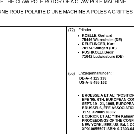
OF THE CLAW POLE ROTOR OF A CLAW POLE MACHINE
NE ROUE POLAIRE D'UNE MACHINE A POLES A GRIFFES
(72)
Erfinder:
KOELLE, Gerhard
75446 Wiernsheim (DE)
REUTLINGER, Kurt
70174 Stuttgart (DE)
PUSHKOLLI, Beqir
71642 Ludwigsburg (DE)
(56)
Entgegenhaltungen: :
DE-A- 4 115 338
US-A- 5 495 162
BROESSE A ET AL: "POSITI
EPE '95: 6TH. EUROPEAN C
SEPT. 19 - 21, 1995, EUR
BRUSSELS, EPE ASSOCIATION, B
3172, XP000538307
BOBRICK ET AL: "The Kalman-B
PROCEEDINGS OF THE CONFER
NEW YORK, IEEE, US, Bd. 1 CON
XP010055507 ISBN: 0-7803-0