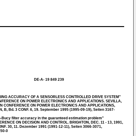
DE-A- 19 849 239
ONING ACCURACY OF A SENSORLESS CONTROLLED DRIVE SYSTEM"
ONFERENCE ON POWER ELECTRONICS AND APPLICATIONS. SEVILLA,
OPEAN CONFERENCE ON POWER ELECTRONICS AND APPLICATIONS,
, Bd. 3 CONF. 6, 19. September 1995 (1995-09-19), Seiten 3167-
ucy filter accuracy in the guaranteed estimation problem"
ENCE ON DECISION AND CONTROL. BRIGHTON, DEC. 11 - 13, 1991,
F. 30, 11. Dezember 1991 (1991-12-11), Seiten 3066-3071,
450-0