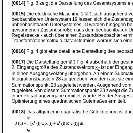
[0014]
Fig. 3 zeigt die Darstellung des Gesamtsystems el
[0015]
Die elektrische Maschine 1 läßt sich ausgehend v
beobachtbaren Untersystem 19 lassen sich die Zustandsg
unbeobachtbaren Untersystemes 18 werden hingegen bere
gewonnenen Zustandsgrößen aus dem beobachtbaren Unter
Regelstrecke - auch über einen Zustandsbeobachter ermi
Transformationsmatrix rücktransformiert, woraus sich eine
[0016]
Fig. 4 gibt eine detaillierte Darstellung des beob
[0017]
Die Darstellung gemäß Fig. 4 außerhalb der gestr
2. Eingangsgröße des Zustandsvektors
x
ist der Eingan
2
in einen Ausgangsvektor
y
übergehen. An einem Submatio
Integrationsbaustein 28 aufgegeben, von dem aus sie ei
Summationspunkt 23 zugeleitet werden. Ausgehend vom 
zugeleitet. Von diesem Summationspunkt 23 zweigt die Zu
einer Polradlagevorgabe ermittelt würde. Bei der Ausgest
Optimierung eines quadratischen Gütemaßes ermittelt.
[0018]
Das allgemeine quadratische Gütekriterium ist du