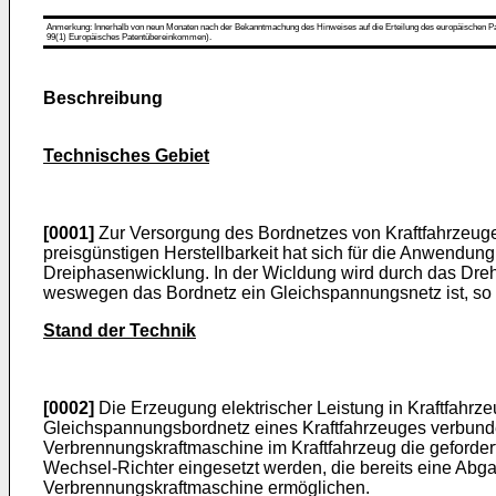
Anmerkung: Innerhalb von neun Monaten nach der Bekanntmachung des Hinweises auf die Erteilung des europäischen Patent
99(1) Europäisches Patentübereinkommen).
Beschreibung
Technisches Gebiet
[0001]
Zur Versorgung des Bordnetzes von Kraftfahrzeuge
preisgünstigen Herstellbarkeit hat sich für die Anwendung
Dreiphasenwicklung. In der Wicldung wird durch das Dreh
weswegen das Bordnetz ein Gleichspannungsnetz ist, so d
Stand der Technik
[0002]
Die Erzeugung elektrischer Leistung in Kraftfahrz
Gleichspannungsbordnetz eines Kraftfahrzeuges verbunden
Verbrennungskraftmaschine im Kraftfahrzeug die gefordert
Wechsel-Richter eingesetzt werden, die bereits eine Abga
Verbrennungskraftmaschine ermöglichen.