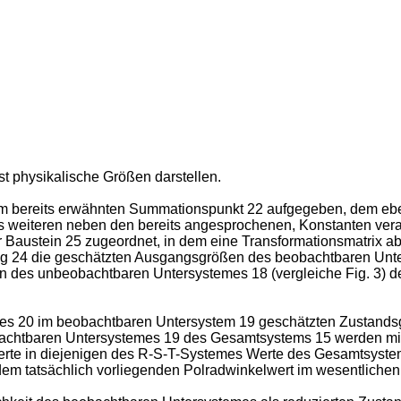
t physikalische Größen darstellen.
m bereits erwähnten Summationspunkt 22 aufgegeben, dem ebe
s weiteren neben den bereits angesprochenen, Konstanten vera
 Baustein 25 zugeordnet, in dem eine Transformationsmatrix abg
ng 24 die geschätzten Ausgangsgrößen des beobachtbaren Unt
n des unbeobachtbaren Untersystemes 18 (vergleiche Fig. 3) 
es 20 im beobachtbaren Untersystem 19 geschätzten Zustandsg
htbaren Untersystemes 19 des Gesamtsystems 15 werden mit de
rte in diejenigen des R-S-T-Systemes Werte des Gesamtsystem
em tatsächlich vorliegenden Polradwinkelwert im wesentlichen e