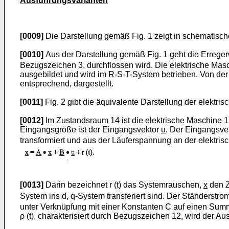
Ausführungsvarianten
[0009]
Die Darstellung gemäß Fig. 1 zeigt in schematisc
[0010]
Aus der Darstellung gemäß Fig. 1 geht die Errege
Bezugszeichen 3, durchflossen wird. Die elektrische Mas
ausgebildet und wird im R-S-T-System betrieben. Von der
entsprechend, dargestellt.
[0011]
Fig. 2 gibt die äquivalente Darstellung der elektr
[0012]
Im Zustandsraum 14 ist die elektrische Maschine 1 
Eingangsgröße ist der Eingangsvektor
u
. Der Eingangsve
transformiert und aus der Läuferspannung an der elektris
[0013]
Darin bezeichnet r (t) das Systemrauschen,
x
den Z
System ins d, q-System transferiert sind. Der Ständerstrom
unter Verknüpfung mit einer Konstanten C auf einen Sum
ρ (t), charakterisiert durch Bezugszeichen 12, wird der