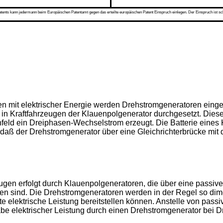
s kann jedermann beim Europäischen Patentamt gegen das erteilte europäischen Patent Einspruch einlegen. Der Einspruch ist schriftli
n mit elektrischer Energie werden Drehstromgeneratoren einge
 in Kraftfahrzeugen der Klauenpolgenerator durchgesetzt. Diese
feld ein Dreiphasen-Wechselstrom erzeugt. Die Batterie eines K
aß der Drehstromgenerator über eine Gleichrichterbrücke mit 
eugen erfolgt durch Klauenpolgeneratoren, die über eine passiv
 sind. Die Drehstromgeneratoren werden in der Regel so dimens
e elektrische Leistung bereitstellen können. Anstelle von pas
be elektrischer Leistung durch einen Drehstromgenerator bei D