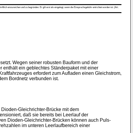
ch einzureichen und zu begründen. Er gilt erst als eingelegt, wenn die Einspruchsgebühr entrichtet worden ist. (Art.
setzt. Wegen seiner robusten Bauform und der
r enthält ein geblechtes Ständerpaket mit einer
raftfahrzeuges erfordert zum Aufladen einen Gleichstrom,
dem Bordnetz verbunden ist.
e Dioden-Gleichrichter-Brücke mit dem
ioniert, daß sie bereits bei Leerlauf der
siven Dioden-Gleichrichter-Brücken können auch Puls-
rehzahlen im unteren Leerlaufbereich einer