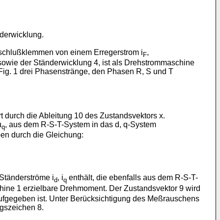
derwicklung.
Anschlußklemmen von einem Erregerstrom i
,
F
sowie der Ständerwicklung 4, ist als Drehstrommaschine
Fig. 1 drei Phasenstränge, den Phasen R, S und T
rt durch die Ableitung 10 des Zustandsvektors x.
u
, aus dem R-S-T-System in das d, q-System
q
ben durch die Gleichung:
 Ständerströme i
, i
enthält, die ebenfalls aus dem R-S-T-
d
q
hine 1 erzielbare Drehmoment. Der Zustandsvektor 9 wird
ufgegeben ist. Unter Berücksichtigung des Meßrauschens
gszeichen 8.