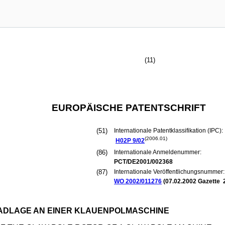
(11)
EUROPÄISCHE PATENTSCHRIFT
(51)
Internationale Patentklassifikation (IPC):
(2006.01)
H02P
9/02
(86)
Internationale Anmeldenummer:
PCT/DE2001/002368
(87)
Internationale Veröffentlichungsnummer:
WO 2002/011276
(
07.02.2002
Gazette 
ADLAGE AN EINER KLAUENPOLMASCHINE