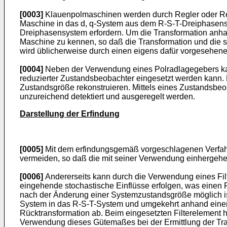
[0003]
Klauenpolmaschinen werden durch Regler oder Regl
Maschine in das d, q-System aus dem R-S-T-Dreiphasens
Dreiphasensystem erfordern. Um die Transformation anhand
Maschine zu kennen, so daß die Transformation und die s
wird üblicherweise durch einen eigens dafür vorgesehenen
[0004]
Neben der Verwendung eines Polradlagegebers kan
reduzierter Zustandsbeobachter eingesetzt werden kann.
Zustandsgröße rekonstruieren. Mittels eines Zustandsbeob
unzureichend detektiert und ausgeregelt werden.
Darstellung der Erfindung
[0005]
Mit dem erfindungsgemäß vorgeschlagenen Verfahren
vermeiden, so daß die mit seiner Verwendung einhergehe
[0006]
Andererseits kann durch die Verwendung eines Fil
eingehende stochastische Einflüsse erfolgen, was einen F
nach der Änderung einer Systemzustandsgröße möglich ist
System in das R-S-T-System und umgekehrt anhand einer P
Rücktransformation ab. Beim eingesetzten Filterelement h
Verwendung dieses Gütemaßes bei der Ermittlung der Tran