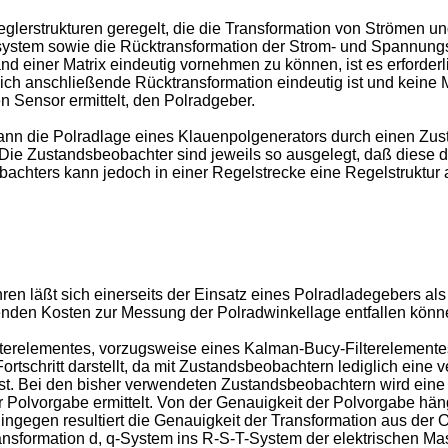
erstrukturen geregelt, die die Transformation von Strömen u
ystem sowie die Rücktransformation der Strom- und Spannungs
 einer Matrix eindeutig vornehmen zu können, ist es erforderli
ich anschließende Rücktransformation eindeutig ist und keine
 Sensor ermittelt, den Polradgeber.
n die Polradlage eines Klauenpolgenerators durch einen Zust
 Die Zustandsbeobachter sind jeweils so ausgelegt, daß diese
achters kann jedoch in einer Regelstrecke eine Regelstruktur a
 läßt sich einerseits der Einsatz eines Polradladegebers als
nden Kosten zur Messung der Polradwinkellage entfallen könn
terelementes, vorzugsweise eines Kalman-Bucy-Filterelemente
ortschritt darstellt, da mit Zustandsbeobachtern lediglich ein
. Bei den bisher verwendeten Zustandsbeobachtern wird eine Tr
olvorgabe ermittelt. Von der Genauigkeit der Polvorgabe hängt
ingegen resultiert die Genauigkeit der Transformation aus der
sformation d, q-System ins R-S-T-System der elektrischen Masc