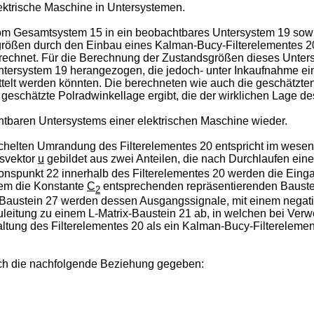
ektrische Maschine in Untersystemen.
om Gesamtsystem 15 in ein beobachtbares Untersystem 19 sowi
rößen durch den Einbau eines Kalman-Bucy-Filterelementes 20 
chnet. Für die Berechnung der Zustandsgrößen dieses Untersy
system 19 herangezogen, die jedoch- unter Inkaufnahme einer
ttelt werden könnten. Die berechneten wie auch die geschätzt
 geschätzte Polradwinkellage ergibt, die der wirklichen Lage de
achtbaren Untersystems einer elektrischen Maschine wieder.
ichelten Umrandung des Filterelementes 20 entspricht im wesen
gsvektor
u
gebildet aus zwei Anteilen, die nach Durchlaufen ein
nspunkt 22 innerhalb des Filterelementes 20 werden die Ein
nem die Konstante
C
entsprechenden repräsentierenden Baustei
2
Baustein 27 werden dessen Ausgangssignale, mit einem negat
leitung zu einem L-Matrix-Baustein 21 ab, in welchen bei Verw
altung des Filterelementes 20 als ein Kalman-Bucy-Filterelemen
rch die nachfolgende Beziehung gegeben: