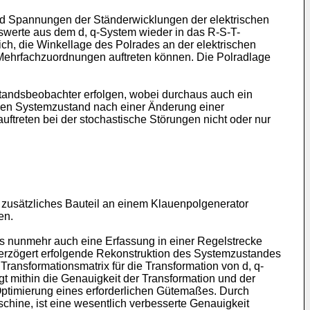
nd Spannungen der Ständerwicklungen der elektrischen
werte aus dem d, q-System wieder in das R-S-T-
ch, die Winkellage des Polrades an der elektrischen
 Mehrfachzuordnungen auftreten können. Die Polradlage
andsbeobachter erfolgen, wobei durchaus auch ein
 den Systemzustand nach einer Änderung einer
uftreten bei der stochastische Störungen nicht oder nur
 zusätzliches Bauteil an einem Klauenpolgenerator
en.
s nunmehr auch eine Erfassung in einer Regelstrecke
e verzögert erfolgende Rekonstruktion des Systemzustandes
ansformationsmatrix für die Transformation von d, q-
 mithin die Genauigkeit der Transformation und der
 Optimierung eines erforderlichen Gütemaßes. Durch
hine, ist eine wesentlich verbesserte Genauigkeit