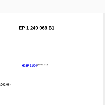
EP 1 249 068 B1
(2006.01)
H02P
21/00
2002/06)