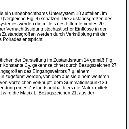
e ein unbeobachtbares Untersystem 18 aufteilen. Im
(vergleiche Fig. 4) schätzen. Die Zustandsgrößen des
stemes werden die mittels des Filterelementes 20
 Vernachlässigung stochastischer Einflüsse in der
en Zustandsgrößen werden durch Verknüpfung mit der
s Polrades entspricht.
tlichen der Darstellung im Zustandsraum 14 gemäß Fig.
er Konstante
C
, gekennzeichnet durch Bezugszeichen 27
2
gangsgrößen des Eingangsvektors 7
u
, einem
n zugeführt werden, von dem aus sie einem weiteren
iven Vorzeichen verknüpft, dem Summationspunkt 23
endung eines Zustandsbeobachters die Matrix mittels
t wird die Matrix L, Bezugszeichen 21, aus der