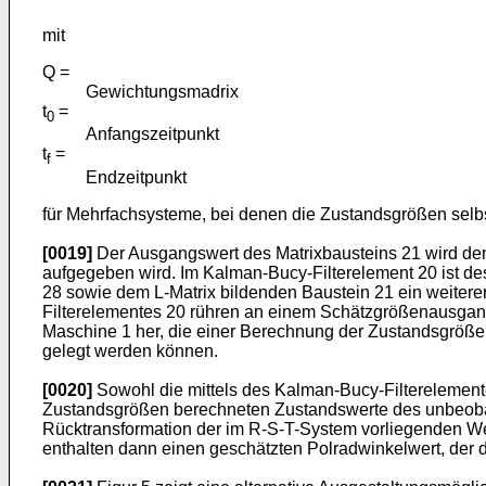
mit
Q =
Gewichtungsmadrix
t
=
0
Anfangszeitpunkt
t
=
f
Endzeitpunkt
für Mehrfachsysteme, bei denen die Zustandsgrößen selbs
[0019]
Der Ausgangswert des Matrixbausteins 21 wird de
aufgegeben wird. Im Kalman-Bucy-Filterelement 20 ist de
28 sowie dem L-Matrix bildenden Baustein 21 ein weiterer
Filterelementes 20 rühren an einem Schätzgrößenausga
Maschine 1 her, die einer Berechnung der Zustandsgröße
gelegt werden können.
[0020]
Sowohl die mittels des Kalman-Bucy-Filterelement
Zustandsgrößen berechneten Zustandswerte des unbeobac
Rücktransformation der im R-S-T-System vorliegenden We
enthalten dann einen geschätzten Polradwinkelwert, der d