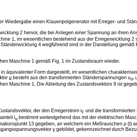
her Wiedergabe einen Klauenpolgenerator mit Erreger- und Stän
rwicklung 2 hervor, die bei Anlegen einer Spannung an ihren 
chine 1, im wesentlichen bestehend aus der Erregerwicklung 2 
 Ständerwicklung 4 wegführend sind in der Darstellung gemäß 
ischen Maschine 1 gemäß Fig. 1 im Zustandsraum wieder.
in äquivalenter Form dargestellt, im wesentlichen charakterisie
ktor
u
besteht aus den transformierten Ständerspannungen u
, 
d
chen Maschine 1. Die Ableitung des Zustandsvektors 9 ist gege
ustandsvektor, der den Erregerstrom i
und die transformierten
F
anteil i
bestimmt weitestgehend das mit der elektrischen Masc
q
mationspunkt 13 gegeben, an welchem ein Meßrauschen ρ (t) a
 Ausgangsspannungsvektor
y
gebildet, gekennzeichnet durch Bezu