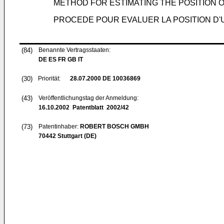
METHOD FOR ESTIMATING THE POSITION 
PROCEDE POUR EVALUER LA POSITION D'U
(84)
Benannte Vertragsstaaten:
DE ES FR GB IT
(30)
Priorität:
28.07.2000
DE 10036869
(43)
Veröffentlichungstag der Anmeldung:
16.10.2002
Patentblatt 2002/42
(73)
Patentinhaber:
ROBERT BOSCH GMBH
70442 Stuttgart (DE)