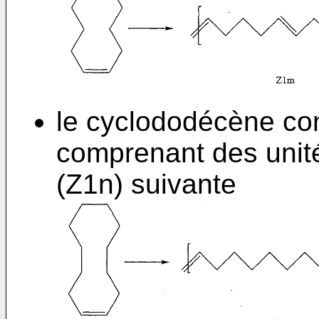
le cyclododécène co
comprenant des unit
(Z1n) suivante