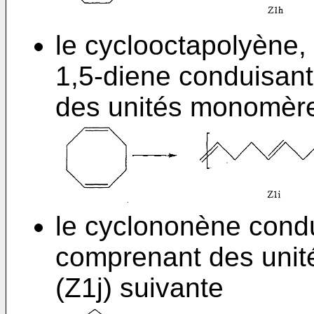
le cyclooctapolyène,
1,5-diene conduisan
des unités monomères
le cyclononène cond
comprenant des unit
(Z1j) suivante