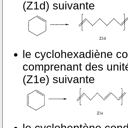
(Z1d) suivante
le cyclohexadiène c
comprenant des unit
(Z1e) suivante
le cycloheptène con