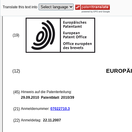
Translate this text into
(19)
EUROPÄI
(12)
(45)
Hinweis auf die Patenterteilung:
29.09.2010
Patentblatt 2010/39
(21)
Anmeldenummer:
07022710.3
(22)
Anmeldetag:
22.11.2007