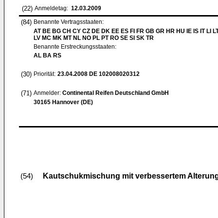
(22)
Anmeldetag:
12.03.2009
(84)
Benannte Vertragsstaaten:
AT BE BG CH CY CZ DE DK EE ES FI FR GB GR HR HU IE IS IT LI L
LV MC MK MT NL NO PL PT RO SE SI SK TR
Benannte Erstreckungsstaaten:
AL BA RS
(30)
Priorität:
23.04.2008
DE 102008020312
(71)
Anmelder:
Continental Reifen Deutschland GmbH
30165 Hannover (DE)
Kautschukmischung mit verbessertem Alterung
(54)