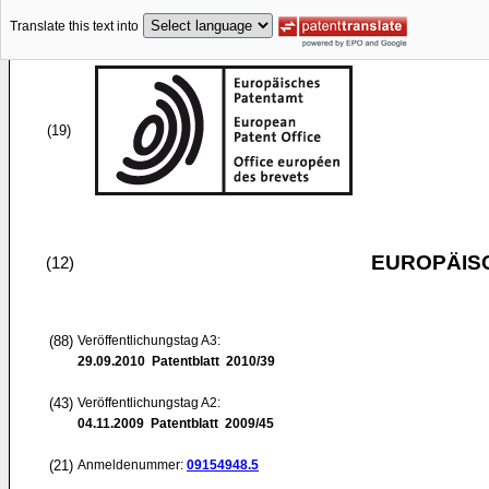
Translate this text into
(19)
EUROPÄIS
(12)
(88)
Veröffentlichungstag A3:
29.09.2010
Patentblatt 2010/39
(43)
Veröffentlichungstag A2:
04.11.2009
Patentblatt 2009/45
(21)
Anmeldenummer:
09154948.5