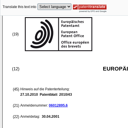
Translate this text into
(19)
EUROPÄI
(12)
(45)
Hinweis auf die Patenterteilung:
27.10.2010
Patentblatt 2010/43
(21)
Anmeldenummer:
06012895.6
(22)
Anmeldetag:
30.04.2001