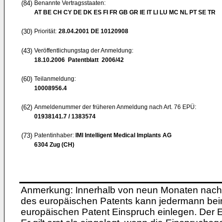
(84)
Benannte Vertragsstaaten:
AT BE CH CY DE DK ES FI FR GB GR IE IT LI LU MC NL PT SE TR
(30)
Priorität:
28.04.2001
DE 10120908
(43)
Veröffentlichungstag der Anmeldung:
18.10.2006
Patentblatt 2006/42
(60)
Teilanmeldung:
10008956.4
(62)
Anmeldenummer der früheren Anmeldung nach Art. 76 EPÜ:
01938141.7 / 1383574
(73)
Patentinhaber:
IMI Intelligent Medical Implants AG
6304 Zug (CH)
Anmerkung: Innerhalb von neun Monaten nach 
des europäischen Patents kann jedermann bei
europäischen Patent Einspruch einlegen. Der Ei