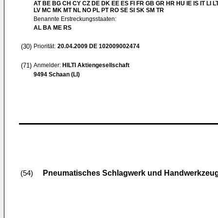
AT BE BG CH CY CZ DE DK EE ES FI FR GB GR HR HU IE IS IT LI L
LV MC MK MT NL NO PL PT RO SE SI SK SM TR
Benannte Erstreckungsstaaten:
AL BA ME RS
(30)
Priorität:
20.04.2009
DE 102009002474
(71)
Anmelder:
HILTI Aktiengesellschaft
9494 Schaan (LI)
Pneumatisches Schlagwerk und Handwerkzeug
(54)