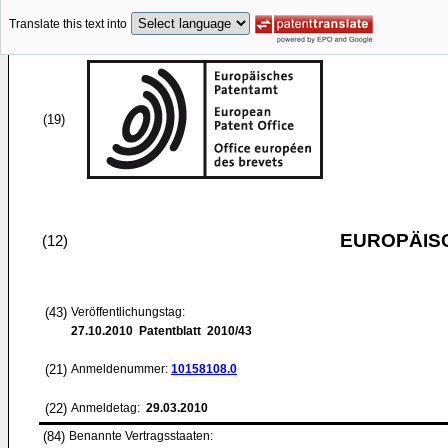
Translate this text into
(19)
EUROPÄIS
(12)
(43)
Veröffentlichungstag:
27.10.2010
Patentblatt 2010/43
(21)
Anmeldenummer:
10158108.0
(22)
Anmeldetag:
29.03.2010
(84)
Benannte Vertragsstaaten: