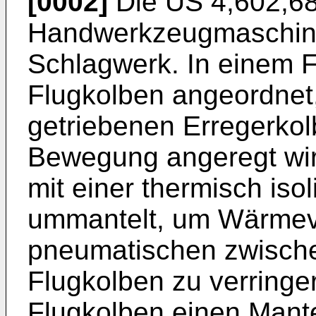
[0002]
Die
US 4,602,6
Handwerkzeugmaschine
Schlagwerk. In einem F
Flugkolben angeordnet,
getriebenen Erregerkol
Bewegung angeregt wird
mit einer thermisch iso
ummantelt, um Wärmev
pneumatischen zwische
Flugkolben zu verringer
Flugkolben einen Mantel