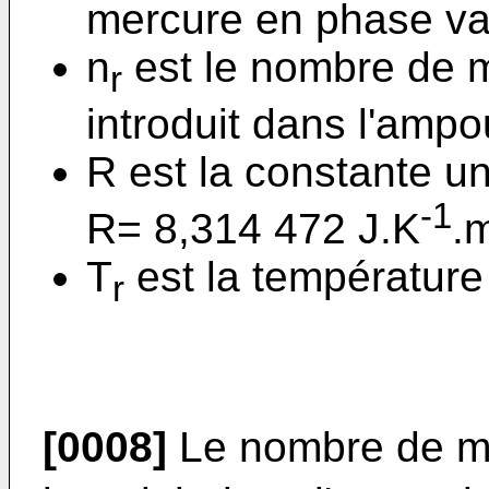
mercure en phase va
n
est le nombre de m
r
introduit dans l'ampo
R est la constante un
-1
R= 8,314 472 J.K
.
T
est la température 
r
[0008]
Le nombre de m