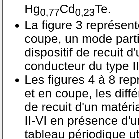
Hg
Cd
Te.
0,77
0,23
La figure 3 représen
coupe, un mode partic
dispositif de recuit 
conducteur du type II
Les figures 4 à 8 re
et en coupe, les diff
de recuit d'un matér
II-VI en présence d'
tableau périodique uti