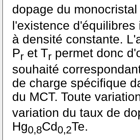
dopage du monocristal
l'existence d'équilibres
à densité constante. L
P
et T
permet donc d'o
r
r
souhaité correspondant
de charge spécifique d
du MCT. Toute variatio
variation du taux de d
Hg
Cd
Te.
0,8
0,2