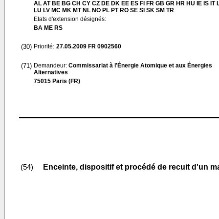
AL AT BE BG CH CY CZ DE DK EE ES FI FR GB GR HR HU IE IS IT L
LU LV MC MK MT NL NO PL PT RO SE SI SK SM TR
Etats d'extension désignés:
BA ME RS
(30)
Priorité:
27.05.2009
FR 0902560
(71)
Demandeur:
Commissariat à l'Énergie Atomique et aux Énergies
Alternatives
75015 Paris (FR)
Enceinte, dispositif et procédé de recuit d'un m
(54)