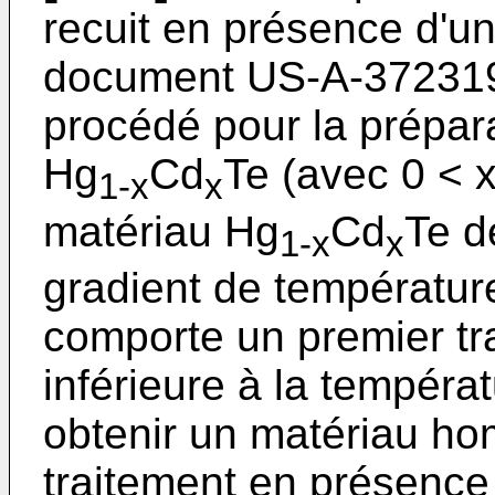
recuit en présence d'u
document
US-A-37231
procédé pour la prépar
Hg
Cd
Te (avec 0 < x
1-x
x
matériau Hg
Cd
Te d
1-x
x
gradient de températur
comporte un premier tr
inférieure à la tempér
obtenir un matériau h
traitement en présence