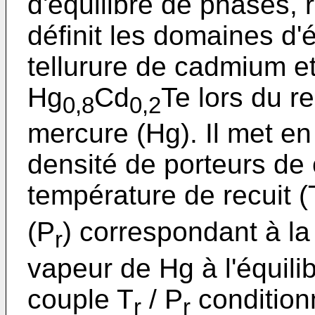
d'équilibre de phases, r
définit les domaines d'
tellurure de cadmium e
Hg
Cd
Te lors du r
0,8
0,2
mercure (Hg). Il met en 
densité de porteurs de 
température de recuit (
(P
) correspondant à la 
r
vapeur de Hg à l'équili
couple T
/ P
condition
r
r