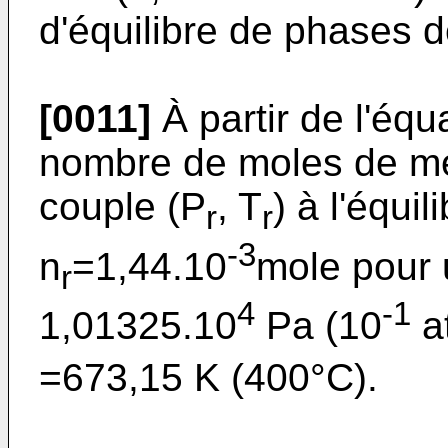
d'équilibre de phases de
[0011]
À partir de l'équa
nombre de moles de me
couple (P
, T
) à l'équi
r
r
-3
n
=1,44.10
mole pour 
r
4
-1
1,01325.10
Pa (10
a
=673,15 K (400°C).