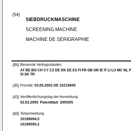
(54)
SIEBDRUCKMASCHINE
SCREENING MACHINE
MACHINE DE SERIGRAPHIE
(84)
Benannte Vertragsstaaten:
AT BE BG CH CY CZ DE DK EE ES FI FR GB GR IE IT LI LU MC NL 
SI SK TR
(30)
Priorität:
03.05.2002
DE 10219845
(43)
Veröffentlichungstag der Anmeldung:
02.02.2005
Patentblatt 2005/05
(60)
Teilanmeldung:
10189094.5
10189095.2