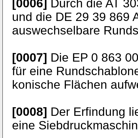
[0006]
Durch die
AT 30
und die
DE 29 39 869 
auswechselbare Runds
[0007]
Die
EP 0 863 0
für eine Rundschablon
konische Flächen aufwe
[0008]
Der Erfindung li
eine Siebdruckmaschin