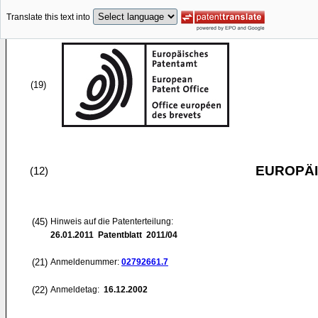
Translate this text into
(19)
EUROPÄI
(12)
(45)
Hinweis auf die Patenterteilung:
26.01.2011
Patentblatt 2011/04
(21)
Anmeldenummer:
02792661.7
(22)
Anmeldetag:
16.12.2002