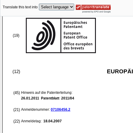
Translate this text into
(19)
EUROPÄI
(12)
(45)
Hinweis auf die Patenterteilung:
26.01.2011
Patentblatt 2011/04
(21)
Anmeldenummer:
07106456.2
(22)
Anmeldetag:
18.04.2007