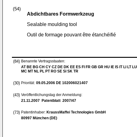
(54)
Abdichtbares Formwerkzeug
Sealable moulding tool
Outil de formage pouvant être étanchéifié
(84)
Benannte Vertragsstaaten:
AT BE BG CH CY CZ DE DK EE ES FI FR GB GR HU IE IS IT LI LT LU
MC MT NL PL PT RO SE SI SK TR
(30)
Priorität:
09.05.2006
DE 102006021407
(43)
Veröffentlichungstag der Anmeldung:
21.11.2007
Patentblatt 2007/47
(73)
Patentinhaber:
KraussMaffei Technologies GmbH
80997 München (DE)