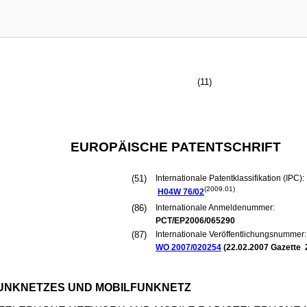
(11)
EUROPÄISCHE PATENTSCHRIFT
(51)
Internationale Patentklassifikation (IPC):
(2009.01)
H04W
76/02
(86)
Internationale Anmeldenummer:
PCT/EP2006/065290
(87)
Internationale Veröffentlichungsnummer:
WO 2007/020254
(
22.02.2007
Gazette 
FUNKNETZES UND MOBILFUNKNETZ