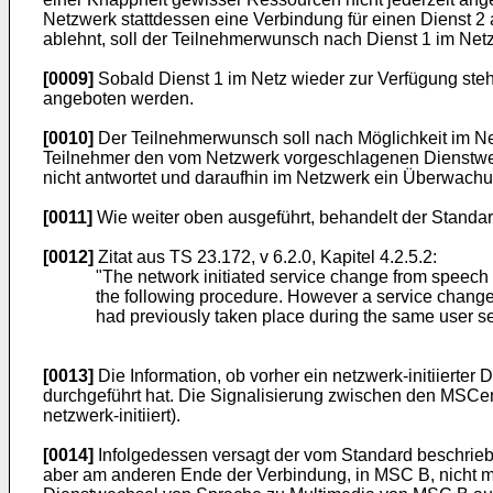
Netzwerk stattdessen eine Verbindung für einen Dienst 2 a
ablehnt, soll der Teilnehmerwunsch nach Dienst 1 im Net
[0009]
Sobald Dienst 1 im Netz wieder zur Verfügung steht
angeboten werden.
[0010]
Der Teilnehmerwunsch soll nach Möglichkeit im Ne
Teilnehmer den vom Netzwerk vorgeschlagenen Dienstwechs
nicht antwortet und daraufhin im Netzwerk ein Überwachun
[0011]
Wie weiter oben ausgeführt, behandelt der Standard
[0012]
Zitat aus TS 23.172, v 6.2.0, Kapitel 4.2.5.2:
"The network initiated service change from speech t
the following procedure. However a service change 
had previously taken place during the same user ses
[0013]
Die Information, ob vorher ein netzwerk-initiierte
durchgeführt hat. Die Signalisierung zwischen den MSCen
netzwerk-initiiert).
[0014]
Infolgedessen versagt der vom Standard beschrie
aber am anderen Ende der Verbindung, in MSC B, nicht me