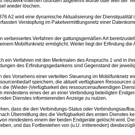
netzwerk-internen Gründen abgelehnt wurde oder weil der Teil
el wieder löschen.
376 A2
wird eine dynamische Aktualisierung der Dienstqualität 
rfassten Verstopfung im Paketvermittlungsnetz einer Datenkomm
n verbessertes Verfahren der gattungsgemäßen Art bereitzustell
inem Mobilfunknetz ermöglicht. Weiter liegt der Erfindung die
h ein Verfahren mit den Merkmalen des Anspruchs 1 und in ihr
ldungen des Erfindungsgedankens sind Gegenstand der jeweil
 des Vorsehens einer verteilten Steuerung im Mobilfunknetz ei
ourcenbedarf speichern, die aktuell verfügbaren Ressourcen
in die (Wieder-)Verfügbarkeit des ressourcenaufwendigen Dien
n mindestens eines der an einer Verbindung beteiligten Endger
henden Dienstes informierenden Anzeige zu nutzen.
sehen, dass die den Verbindungs-Status oder Verbindungsaufbau
nach Übermittlung des die Verfügbarkeit des ersten Dienstes ke
on mindestens einem der beiden Endgeräte gelöscht wird. Die 
eben, und das Fortbestehen von (u.U. irritierenden) diesbezüg