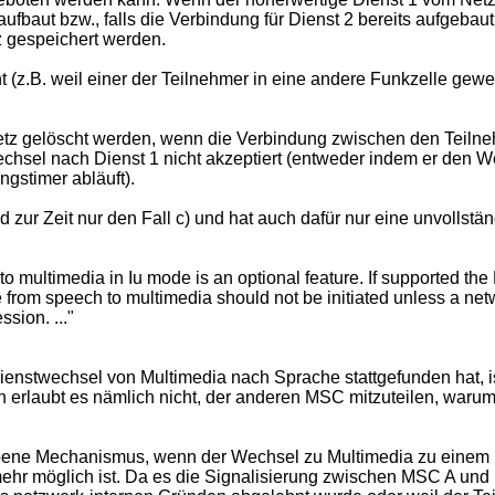
ufbaut bzw., falls die Verbindung für Dienst 2 bereits aufgebau
z gespeichert werden.
 (z.B. weil einer der Teilnehmer in eine andere Funkzelle gewe
tz gelöscht werden, wenn die Verbindung zwischen den Teilne
el nach Dienst 1 nicht akzeptiert (entweder indem er den Wec
gstimer abläuft).
 zur Zeit nur den Fall c) und hat auch dafür nur eine unvollstä
o multimedia in Iu mode is an optional feature. If supported the
from speech to multimedia should not be initiated unless a net
sion. ..."
r Dienstwechsel von Multimedia nach Sprache stattgefunden hat,
 erlaubt es nämlich nicht, der anderen MSC mitzuteilen, warum 
bene Mechanismus, wenn der Wechsel zu Multimedia zu einem b
hr möglich ist. Da es die Signalisierung zwischen MSC A und M