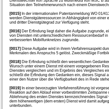
Dienstwechsel von Sprache zu Multimedia von MSC B aus 
Situation den Teilnehmerwunsch nach einem Dienstwechs
[0015]
In der internationalen Patentanmeldung
WO 01/41
werden Dienstgüteressourcen in Abhängigkeit von einer e
und dritter Dienstgütegrad zur Verfügung steht.
[0016]
Der Erfindung liegt daher die Aufgabe zugrunde, ei
von Diensten mit unterschiedlichem Ressourcenbedarf in e
verbesserten Mobilfunknetzes zugrunde.
[0017]
Diese Aufgabe wird in ihrem Verfahrensaspekt durc
Merkmalen des Anspruchs 5 gelöst. Zweckmäßige Fortbi
[0018]
Die Erfindung schließt den wesentlichen Gedanken
Wunsch unter einem Dienst mit einem vorgegebenen Ress
Dienstes vergleichen und im Ergebnis des Vergleiches e
schließt die Erfindung den Gedanken ein, dieses Signal a
einer den Nutzer über die Verfügbarkeit des in Rede ste
[0019]
In einer bevorzugten Verfahrensführung ist vorge
Reaktion auf den Ablauf einer vorbestimmten Zeitspanne 
Ablehnung des ersten Dienstes kennzeichnendes Signal v
dem höherwertigen (dem ersten) Dienst wird damit aufgeg
unterbunden.