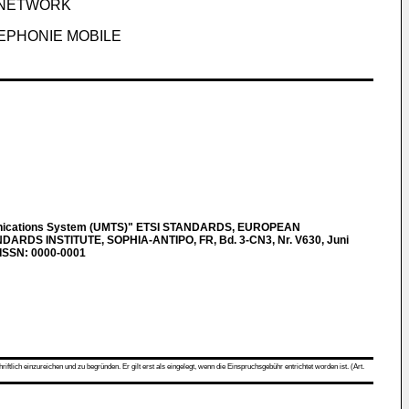
 NETWORK
EPHONIE MOBILE
unications System (UMTS)" ETSI STANDARDS, EUROPEAN
DS INSTITUTE, SOPHIA-ANTIPO, FR, Bd. 3-CN3, Nr. V630, Juni
 ISSN: 0000-0001
ch einzureichen und zu begründen. Er gilt erst als eingelegt, wenn die Einspruchsgebühr entrichtet worden ist. (Art.