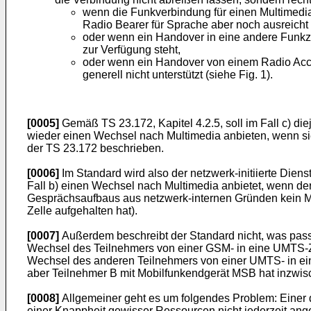
wenn die Funkverbindung für einen Multimedia C
Radio Bearer für Sprache aber noch ausreicht (U
oder wenn ein Handover in eine andere Funkzel
zur Verfügung steht,
oder wenn ein Handover von einem Radio Acc
generell nicht unterstützt (siehe Fig. 1).
[0005]
Gemäß TS 23.172, Kapitel 4.2.5, soll im Fall c) d
wieder einen Wechsel nach Multimedia anbieten, wenn sie 
der TS 23.172 beschrieben.
[0006]
Im Standard wird also der netzwerk-initiierte Dien
Fall b) einen Wechsel nach Multimedia anbietet, wenn der
Gesprächsaufbaus aus netzwerk-internen Gründen kein Mul
Zelle aufgehalten hat).
[0007]
Außerdem beschreibt der Standard nicht, was passie
Wechsel des Teilnehmers von einer GSM- in eine UMTS-Ze
Wechsel des anderen Teilnehmers von einer UMTS- in ei
aber Teilnehmer B mit Mobilfunkendgerät MSB hat inzwis
[0008]
Allgemeiner geht es um folgendes Problem: Einer d
einer Knappheit gewisser Ressourcen nicht jederzeit an