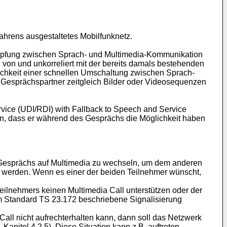
fahrens ausgestaltetes Mobilfunknetz.
knüpfung zwischen Sprach- und Multimedia-Kommunikation
on und unkorreliert mit der bereits damals bestehenden
ichkeit einer schnellen Umschaltung zwischen Sprach-
 Gesprächspartner zeitgleich Bilder oder Videosequenzen
rvice (UDI/RDI) with Fallback to Speech and Service
ren, dass er während des Gesprächs die Möglichkeit haben
 Gesprächs auf Multimedia zu wechseln, um dem anderen
t werden. Wenn es einer der beiden Teilnehmer wünscht,
eilnehmers keinen Multimedia Call unterstützen oder der
im Standard TS 23.172 beschriebene Signalisierung
all nicht aufrechterhalten kann, dann soll das Netzwerk
apitel 4.2.5). Diese Situation kann z.B. auftreten,