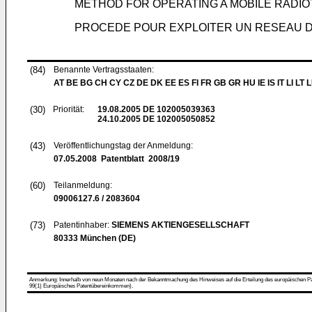
METHOD FOR OPERATING A MOBILE RAD
PROCEDE POUR EXPLOITER UN RESEAU D
(84)
Benannte Vertragsstaaten:
AT BE BG CH CY CZ DE DK EE ES FI FR GB GR HU IE IS IT LI LT 
(30)
Priorität:
19.08.2005
DE 102005039363
24.10.2005
DE 102005050852
(43)
Veröffentlichungstag der Anmeldung:
07.05.2008
Patentblatt 2008/19
(60)
Teilanmeldung:
09006127.6 / 2083604
(73)
Patentinhaber:
SIEMENS AKTIENGESELLSCHAFT
80333 München (DE)
Anmerkung: Innerhalb von neun Monaten nach der Bekanntmachung des Hinweises auf die Erteilung des europäischen Patent
99(1) Europäisches Patentübereinkommen).