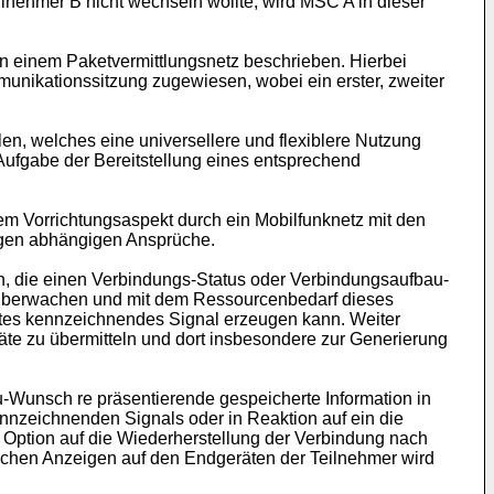
nehmer B nicht wechseln wollte, wird MSC A in dieser
in einem Paketvermittlungsnetz beschrieben. Hierbei
unikationssitzung zugewiesen, wobei ein erster, zweiter
en, welches eine universellere und flexiblere Nutzung
 Aufgabe der Bereitstellung eines entsprechend
em Vorrichtungsaspekt durch ein Mobilfunknetz mit den
igen abhängigen Ansprüche.
n, die einen Verbindungs-Status oder Verbindungsaufbau-
 überwachen und mit dem Ressourcenbedarf dieses
stes kennzeichnendes Signal erzeugen kann. Weiter
äte zu übermitteln und dort insbesondere zur Generierung
-Wunsch re präsentierende gespeicherte Information in
nnzeichnenden Signals oder in Reaktion auf ein die
Option auf die Wiederherstellung der Verbindung nach
lichen Anzeigen auf den Endgeräten der Teilnehmer wird