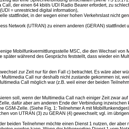
all, der einen 64 kbit/s UDI Radio Bearer erfordert, zu schlecht
DI = unrestricted digital information),
le stattfindet, in der wegen einer hohen Verkehrslast nicht ge
ess Network (UTRAN) zu einem anderen (GERAN) stattfindet u
iejenige Mobilfunkvermittlungsstelle MSC, die den Wechsel von 
später während des Gesprächs feststellt, dass wieder ein Multi
stwechsel zur Zeit nur für den Fall c) betrachtet. Es wäre aber
 Multimedia Call nur deshalb nicht zustande gekommen ist, weil
timedia Call möglich war (z.B. weil einer der beiden Teilnehm
ren soll, wenn der Multimedia Call nach einiger Zeit zwar auf 
lle, dafür aber am anderen Ende der Verbindung inzwischen ke
ne GSM-Zelle. (Siehe Fig. 1: Teilnehmer A mit Mobilfunkendg
chen von UTRAN (3) zu GERAN (4) gewechselt; vgl. im übrigen 
er beiden Teilnehmer möchte einen Dienst 1 nutzen, der aber n
geboten werden kann. Wenn der höherwertige Dienst 1 vom Netz