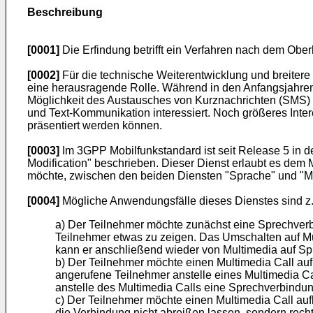
Beschreibung
[0001]
Die Erfindung betrifft ein Verfahren nach dem Ober
[0002]
Für die technische Weiterentwicklung und breiter
eine herausragende Rolle. Während in den Anfangsjahre
Möglichkeit des Austausches von Kurznachrichten (SMS) 
und Text-Kommunikation interessiert. Noch größeres Inte
präsentiert werden können.
[0003]
Im 3GPP Mobilfunkstandard ist seit Release 5 in de
Modification" beschrieben. Dieser Dienst erlaubt es dem
möchte, zwischen den beiden Diensten "Sprache" und "Mu
[0004]
Mögliche Anwendungsfälle dieses Dienstes sind z.
a) Der Teilnehmer möchte zunächst eine Sprechver
Teilnehmer etwas zu zeigen. Das Umschalten auf Mu
kann er anschließend wieder von Multimedia auf S
b) Der Teilnehmer möchte einen Multimedia Call auf
angerufene Teilnehmer anstelle eines Multimedia C
anstelle des Multimedia Calls eine Sprechverbindu
c) Der Teilnehmer möchte einen Multimedia Call auf
die Verbindung nicht abreißen lassen, sondern recht