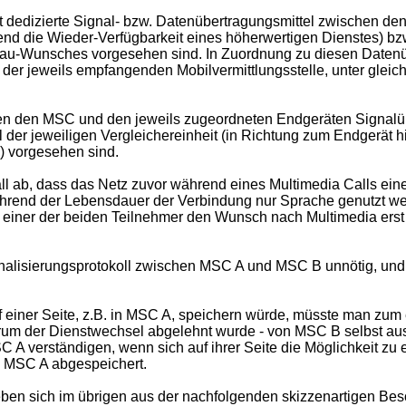
 dedizierte Signal- bzw. Datenübertragungsmittel zwischen den 
ffend die Wieder-Verfügbarkeit eines höherwertigen Dienstes) bz
u-Wunsches vorgesehen sind. In Zuordnung zu diesen Datenüber
n der jeweils empfangenden Mobilvermittlungsstelle, unter glei
en den MSC und den jeweils zugeordneten Endgeräten Signalübe
der jeweiligen Vergleichereinheit (in Richtung zum Endgerät h
) vorgesehen sind.
ll ab, dass das Netz zuvor während eines Multimedia Calls ei
während der Lebensdauer der Verbindung nur Sprache genutzt we
einer der beiden Teilnehmer den Wunsch nach Multimedia erst 
nalisierungsprotokoll zwischen MSC A und MSC B unnötig, und
einer Seite, z.B. in MSC A, speichern würde, müsste man zum
arum der Dienstwechsel abgelehnt wurde - von MSC B selbst au
 verständigen, wenn sich auf ihrer Seite die Möglichkeit zu e
in MSC A abgespeichert.
ben sich im übrigen aus der nachfolgenden skizzenartigen Be