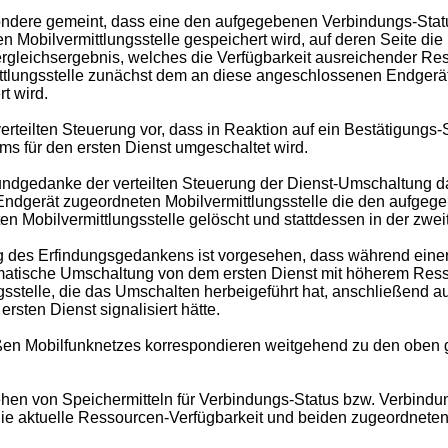
besondere gemeint, dass eine den aufgegebenen Verbindungs-St
en Mobilvermittlungsstelle gespeichert wird, auf deren Seite die 
 Vergleichsergebnis, welches die Verfügbarkeit ausreichender Re
ttlungsstelle zunächst dem an diese angeschlossenen Endgerät
t wird.
erteilten Steuerung vor, dass in Reaktion auf ein Bestätigungs
ms für den ersten Dienst umgeschaltet wird.
rundgedanke der verteilten Steuerung der Dienst-Umschaltung da
Endgerät zugeordneten Mobilvermittlungsstelle die den aufge
n Mobilvermittlungsstelle gelöscht und stattdessen in der zweit
ung des Erfindungsgedankens ist vorgesehen, dass während ei
atische Umschaltung von dem ersten Dienst mit höherem Resso
gsstelle, die das Umschalten herbeigeführt hat, anschließend au
sten Dienst signalisiert hätte.
en Mobilfunknetzes korrespondieren weitgehend zu den oben g
ehen von Speichermitteln für Verbindungs-Status bzw. Verbi
e aktuelle Ressourcen-Verfügbarkeit und beiden zugeordneten V