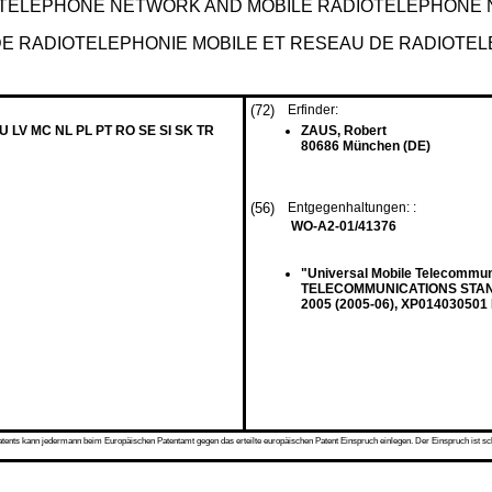
IOTELEPHONE NETWORK AND MOBILE RADIOTELEPHONE
E RADIOTELEPHONIE MOBILE ET RESEAU DE RADIOTEL
(72)
Erfinder:
LU LV MC NL PL PT RO SE SI SK TR
ZAUS, Robert
80686 München (DE)
(56)
Entgegenhaltungen: :
WO-A2-01/41376
"Universal Mobile Telecomm
TELECOMMUNICATIONS STANDAR
2005 (2005-06), XP014030501
s kann jedermann beim Europäischen Patentamt gegen das erteilte europäischen Patent Einspruch einlegen. Der Einspruch ist schriftli