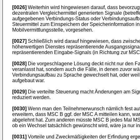
[0026]
Weiterhin wird hingewiesen darauf, dass bevorzugt
dezentralen Vergleichermittel generierten Signale (betre
aufgegebenen Verbindungs-Status oder Verbindungsaufba
Steuermittel zum Einspeichern der Speicherinformation i
Mobilvermittlungsstelle, vorgesehen.
[0027]
Schließlich wird darauf hingewiesen, dass zwisch
höherwertigen Dienstes repräsentierende Ausgangssignal 
repräsentierenden Eingabe-Signals (in Richtung zur MSC
[0028]
Die vorgeschlagene Lösung deckt nicht nur den Fa
veranlasst hat, sondern auch die Fälle, in denen zuvor 
Verbindungsaufbau zu Sprache gewechselt hat, oder weil 
aufgebaut war.
[0029]
Die verteilte Steuerung macht Änderungen am Sig
reduziert werden.
[0030]
Wenn man den Teilnehmerwunsch nämlich fest auf 
erweitern, dass MSC B ggf. der MSC A mitteilen kann, w
abgelehnt hat. Zum anderen müsste MSC B jedes Mal MSC A
ob ein Wechsel tatsächlich gewünscht wird, wäre ja nur 
[0031]
Vorteile und Zweckmäßigkeiten der Erfindung erge