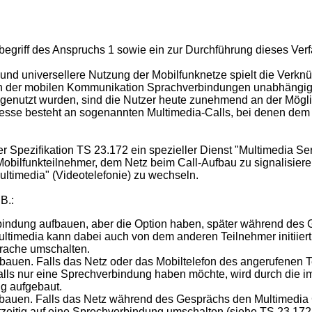
begriff des Anspruchs 1 sowie ein zur Durchführung dieses Ver
e und universellere Nutzung der Mobilfunknetze spielt die Ver
n der mobilen Kommunikation Sprachverbindungen unabhängig v
genutzt wurden, sind die Nutzer heute zunehmend an der Mögl
resse besteht an sogenannten Multimedia-Calls, bei denen dem
r Spezifikation TS 23.172 ein spezieller Dienst "Multimedia Se
 Mobilfunkteilnehmer, dem Netz beim Call-Aufbau zu signalisie
ltimedia" (Videotelefonie) zu wechseln.
B.:
bindung aufbauen, aber die Option haben, später während des
ltimedia kann dabei auch von dem anderen Teilnehmer initiier
prache umschalten.
bauen. Falls das Netz oder das Mobiltelefon des angerufenen T
alls nur eine Sprechverbindung haben möchte, wird durch die 
ng aufgebaut.
bauen. Falls das Netz während des Gesprächs den Multimedia C
zeitig auf eine Sprechverbindung umschalten (siehe TS 23.172, K