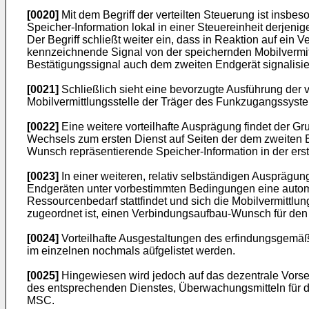
[0020]
Mit dem Begriff der verteilten Steuerung ist ins
Speicher-Information lokal in einer Steuereinheit derjenig
Der Begriff schließt weiter ein, dass in Reaktion auf ein
kennzeichnende Signal von der speichernden Mobilvermi
Bestätigungssignal auch dem zweiten Endgerät signalisier
[0021]
Schließlich sieht eine bevorzugte Ausführung der v
Mobilvermittlungsstelle der Träger des Funkzugangssyste
[0022]
Eine weitere vorteilhafte Ausprägung findet der G
Wechsels zum ersten Dienst auf Seiten der dem zweiten 
Wunsch repräsentierende Speicher-Information in der erste
[0023]
In einer weiteren, relativ selbständigen Auspräg
Endgeräten unter vorbestimmten Bedingungen eine autom
Ressourcenbedarf stattfindet und sich die Mobilvermittlun
zugeordnet ist, einen Verbindungsaufbau-Wunsch für den er
[0024]
Vorteilhafte Ausgestaltungen des erfindungsgemäß
im einzelnen nochmals aüfgelistet werden.
[0025]
Hingewiesen wird jedoch auf das dezentrale Vors
des entsprechenden Dienstes, Überwachungsmitteln für di
MSC.