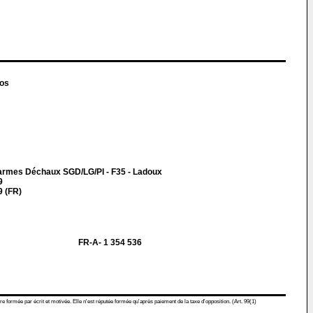
los
Carmes Déchaux SGD/LG/PI - F35 - Ladoux
9
 (FR)
FR-A- 1 354 536
re formée par écrit et motivée. Elle n'est réputée formée qu'après paiement de la taxe d'opposition. (Art. 99(1)