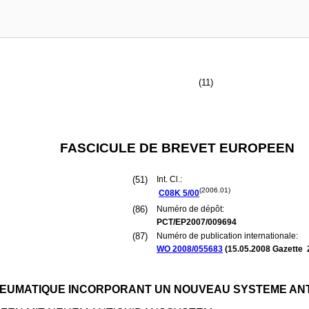
(11)
FASCICULE DE BREVET EUROPEEN
(51)
Int. Cl.:
(2006.01)
C08K
5/00
(86)
Numéro de dépôt:
PCT/EP2007/009694
(87)
Numéro de publication internationale:
WO 2008/055683
(
15.05.2008
Gazette 
EUMATIQUE INCORPORANT UN NOUVEAU SYSTEME AN