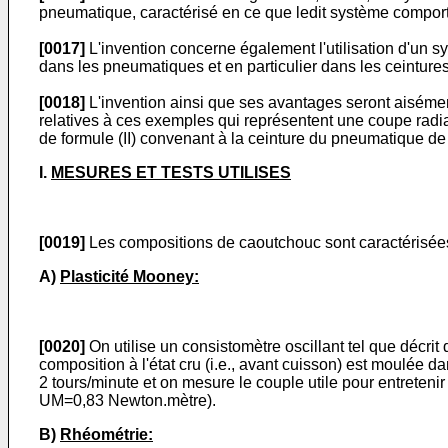
pneumatique, caractérisé en ce que ledit système comporte 
[0017]
L'invention concerne également l'utilisation d'un s
dans les pneumatiques et en particulier dans les ceinture
[0018]
L'invention ainsi que ses avantages seront aisément
relatives à ces exemples qui représentent une coupe radi
de formule (II) convenant à la ceinture du pneumatique de l
I.
MESURES ET TESTS UTILISES
[0019]
Les compositions de caoutchouc sont caractérisées
A)
Plasticité Mooney:
[0020]
On utilise un consistomètre oscillant tel que décrit
composition à l'état cru (i.e., avant cuisson) est moulée 
2 tours/minute et on mesure le couple utile pour entreten
UM=0,83 Newton.mètre).
B)
Rhéométrie: