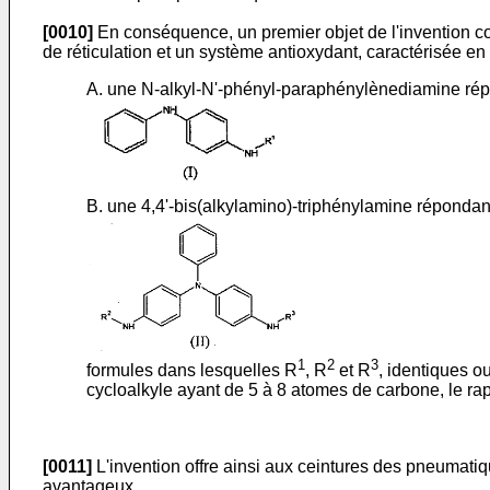
[0010]
En conséquence, un premier objet de l'invention 
de réticulation et un système antioxydant, caractérisée en
A. une N-alkyl-N'-phényl-paraphénylènediamine répon
B. une 4,4'-bis(alkylamino)-triphénylamine répondant 
1
2
3
formules dans lesquelles R
, R
et R
, identiques o
cycloalkyle ayant de 5 à 8 atomes de carbone, le rap
[0011]
L'invention offre ainsi aux ceintures des pneumat
avantageux.