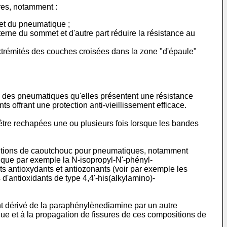
res, notamment :
mmet du pneumatique ;
terne du sommet et d'autre part réduire la résistance au
extrémités des couches croisées dans la zone "d'épaule"
s des pneumatiques qu'elles présentent une résistance
s offrant une protection anti-vieillissement efficace.
être rechapées une ou plusieurs fois lorsque les bandes
ositions de caoutchouc pour pneumatiques, notamment
 que par exemple la N-isopropyl-N'-phényl-
s antioxydants et antiozonants (voir par exemple les
 d'antioxidants de type 4,4'-his(alkylamino)-
nt dérivé de la paraphénylènediamine par un autre
igue et à la propagation de fissures de ces compositions de