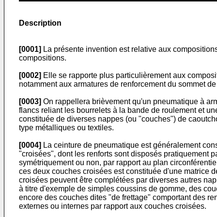
Description
[0001]
La présente invention est relative aux compositions 
compositions.
[0002]
Elle se rapporte plus particulièrement aux composi
notamment aux armatures de renforcement du sommet de 
[0003]
On rappellera brièvement qu'un pneumatique à arm
flancs reliant les bourrelets à la bande de roulement et u
constituée de diverses nappes (ou "couches") de caoutcho
type métalliques ou textiles.
[0004]
La ceinture de pneumatique est généralement const
"croisées", dont les renforts sont disposés pratiquement par
symétriquement ou non, par rapport au plan circonférenti
ces deux couches croisées est constituée d'une matrice d
croisées peuvent être complétées par diverses autres napp
à titre d'exemple de simples coussins de gomme, des couch
encore des couches dites "de frettage" comportant des renf
externes ou internes par rapport aux couches croisées.