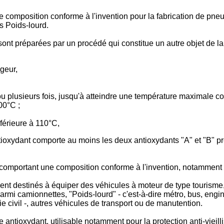
'une composition conforme à l'invention pour la fabrication de 
s Poids-lourd.
ont préparées par un procédé qui constitue un autre objet de la
geur,
 plusieurs fois, jusqu'à atteindre une température maximale co
00°C ;
férieure à 110°C,
tioxydant comporte au moins les deux antioxydants "A" et "B" pré
omportant une composition conforme à l'invention, notamment q
ent destinés à équiper des véhicules à moteur de type tourisme
rmi camionnettes, "Poids-lourd" - c'est-à-dire métro, bus, engin
e civil -, autres véhicules de transport ou de manutention.
 antioxydant, utilisable notamment pour la protection anti-viei