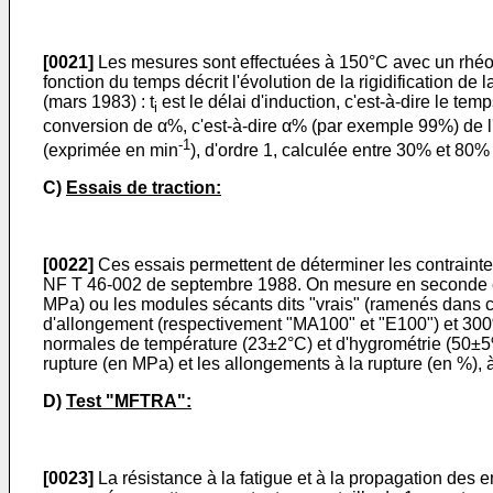
[0021]
Les mesures sont effectuées à 150°C avec un rhéomè
fonction du temps décrit l'évolution de la rigidification d
(mars 1983) : t
est le délai d'induction, c'est-à-dire le tem
i
conversion de α%, c'est-à-dire α% (par exemple 99%) de 
-1
(exprimée en min
), d'ordre 1, calculée entre 30% et 80%
C)
Essais de traction:
[0022]
Ces essais permettent de déterminer les contraintes 
NF T 46-002 de septembre 1988. On mesure en seconde élo
MPa) ou les modules sécants dits "vrais" (ramenés dans c
d'allongement (respectivement "MA100" et "E100") et 300
normales de température (23±2°C) et d'hygrométrie (50±5%
rupture (en MPa) et les allongements à la rupture (en %),
D)
Test "MFTRA":
[0023]
La résistance à la fatigue et à la propagation des 