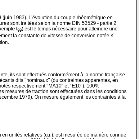
 (juin 1983). L'évolution du couple rhéométrique en
sures sont traitées selon la norme DIN 53529 - partie 2
xemple t
) est le temps nécessaire pour atteindre une
99
ment la constante de vitesse de conversion notée K
tion.
rente, ils sont effectués conformément à la norme française
cants dits "nominaux" (ou contraintes apparentes, en
 (notés respectivement "MA10" et "E10"), 100%
 mesures de traction sont effectuées dans les conditions
décembre 1979). On mesure également les contraintes à la
u en unités relatives (u.r.), est mesurée de manière connue