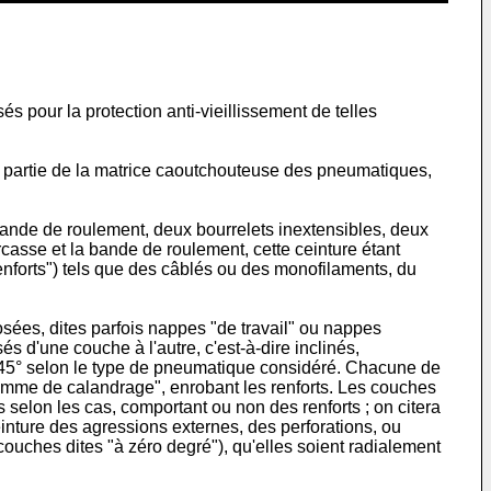
s pour la protection anti-vieillissement de telles
ou partie de la matrice caoutchouteuse des pneumatiques,
nde de roulement, deux bourrelets inextensibles, deux
rcasse et la bande de roulement, cette ceinture étant
nforts") tels que des câblés ou des monofilaments, du
ées, dites parfois nappes "de travail" ou nappes
és d'une couche à l'autre, c'est-à-dire inclinés,
t 45° selon le type de pneumatique considéré. Chacune de
omme de calandrage", enrobant les renforts. Les couches
selon les cas, comportant ou non des renforts ; on citera
inture des agressions externes, des perforations, ou
couches dites "à zéro degré"), qu'elles soient radialement