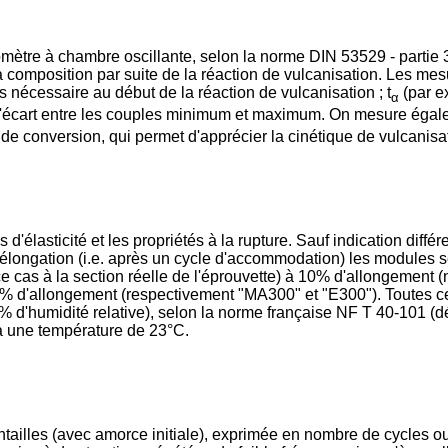
tre à chambre oscillante, selon la norme DIN 53529 - partie 3
e la composition par suite de la réaction de vulcanisation. Les me
ps nécessaire au début de la réaction de vulcanisation ; t
(par e
α
l'écart entre les couples minimum et maximum. On mesure égale
 de conversion, qui permet d'apprécier la cinétique de vulcanisa
d'élasticité et les propriétés à la rupture. Sauf indication diffé
ngation (i.e. après un cycle d'accommodation) les modules sé
e cas à la section réelle de l'éprouvette) à 10% d'allongement
% d'allongement (respectivement "MA300" et "E300"). Toutes ces
 d'humidité relative), selon la norme française NF T 40-101 (
 à une température de 23°C.
entailles (avec amorce initiale), exprimée en nombre de cycles o