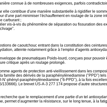
manière connue à de nombreuses exigences, parfois contradictoi
 car elle contribue d'une manière substantielle à rigidifier le so
our d'une part minimiser l'échauffement en roulage de la zone in
 carburant ;
culier vis-à-vis du phénomène de séparation ou fissuration des 
clivage".
tions de caoutchouc entrant dans la constitution des ceinture
ydation, atteinte notamment grâce à l'emploi d'agents antioxydant
 enveloppe de pneumatiques Poids-lourd, conçues pour pouvoir 
ure critique après un roulage prolongé.
 comme agents de protection anti-vieillissement dans les comp
 la famille des dérivés de la paraphénylènediamine ("PPD") tels
-N'-phényl-paraphénylènediamine ("6-PPD"), à la fois excellent
5/133666
). Le brevet
US-A-3 277 174
propose d'autre structures
recherche que le remplacement d'une partie d'un tel antioxyda
ue, permet d'augmenter la résistance, sur le long tenue, à la fat