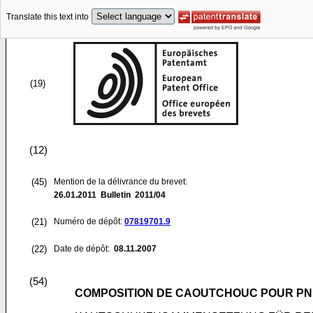
Translate this text into
(19)
(12)
(45)
Mention de la délivrance du brevet:
26.01.2011
Bulletin 2011/04
(21)
Numéro de dépôt:
07819701.9
(22)
Date de dépôt:
08.11.2007
(54)
COMPOSITION DE CAOUTCHOUC POUR PN