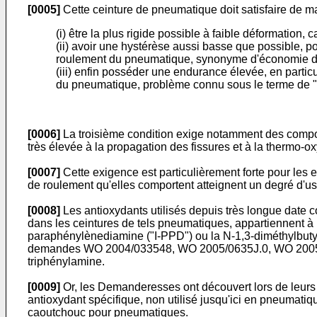
[0005]
Cette ceinture de pneumatique doit satisfaire de 
(i) être la plus rigide possible à faible déformation,
(ii) avoir une hystérèse aussi basse que possible, p
roulement du pneumatique, synonyme d'économie de
(iii) enfin posséder une endurance élevée, en parti
du pneumatique, problème connu sous le terme de "
[0006]
La troisième condition exige notamment des compos
très élevée à la propagation des fissures et à la thermo-ox
[0007]
Cette exigence est particulièrement forte pour les
de roulement qu'elles comportent atteignent un degré d'us
[0008]
Les antioxydants utilisés depuis très longue date
dans les ceintures de tels pneumatiques, appartiennent à
paraphénylènediamine ("I-PPD") ou la N-1,3-diméthylbutyl
demandes
WO 2004/033548
,
WO 2005/0635J.0
,
WO 200
triphénylamine.
[0009]
Or, les Demanderesses ont découvert lors de leurs 
antioxydant spécifique, non utilisé jusqu'ici en pneumatiq
caoutchouc pour pneumatiques.