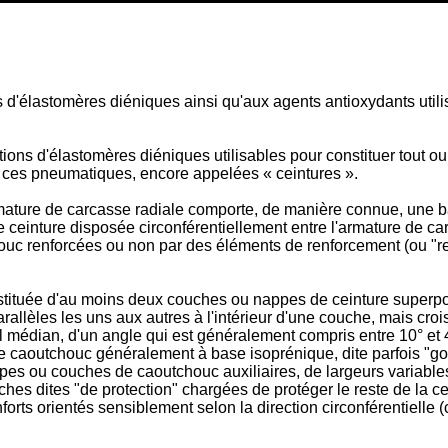
d'élastomères diéniques ainsi qu'aux agents antioxydants utilisé
tions d'élastomères diéniques utilisables pour constituer tout 
ces pneumatiques, encore appelées « ceintures ».
ature de carcasse radiale comporte, de manière connue, une ba
ne ceinture disposée circonférentiellement entre l'armature de ca
uc renforcées ou non par des éléments de renforcement (ou "re
ituée d'au moins deux couches ou nappes de ceinture superpos
allèles les uns aux autres à l'intérieur d'une couche, mais crois
el médian, d'un angle qui est généralement compris entre 10° e
e caoutchouc généralement à base isoprénique, dite parfois "g
es ou couches de caoutchouc auxiliaires, de largeurs variables 
es dites "de protection" chargées de protéger le reste de la ce
orts orientés sensiblement selon la direction circonférentielle (