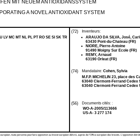
EN MIT NEUEM ANTIOXIDANSSYSTEM
PORATING A NOVEL ANTIOXIDANT SYSTEM
(72)
Inventeurs:
LU LV MC MT NL PL PT RO SE SI SK TR
ARAUJO DA SILVA, José, Car
63430 Pont-du-Chateau (FR)
NIORE, Pierre-Antoine
91490 Moigny Sur Ecole (FR)
REMY, Arnaud
63190 Orleat (FR)
(74)
Mandataire:
Cohen, Sylvia
M.F.P. MICHELIN 23, place des 
63040 Clermont-Ferrand Cedex 
63040 Clermont-Ferrand Cedex 9
(56)
Documents cités: :
WO-A-2005/113666
US-A- 3 277 174
 européen, toute personne peut faire opposition au brevet européen délivré, auprès de l'Office européen des brevets. L'opposition doit êt