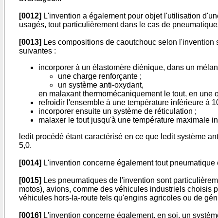
[0012]
L'invention a également pour objet l'utilisation d
usagés, tout particulièrement dans le cas de pneumatique
[0013]
Les compositions de caoutchouc selon l'invention s
suivantes :
incorporer à un élastomère diénique, dans un mélan
une charge renforçante ;
un système anti-oxydant,
en malaxant thermomécaniquement le tout, en une ou
refroidir l'ensemble à une température inférieure à 1
incorporer ensuite un système de réticulation ;
malaxer le tout jusqu'à une température maximale in
ledit procédé étant caractérisé en ce que ledit système an
5,0.
[0014]
L'invention concerne également tout pneumatique c
[0015]
Les pneumatiques de l'invention sont particulièrem
motos), avions, comme des véhicules industriels choisis pa
véhicules hors-la-route tels qu'engins agricoles ou de géni
[0016]
L'invention concerne également, en soi, un système