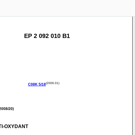
EP 2 092 010 B1
(2006.01)
C08K
5/18
2008/20)
TI-OXYDANT