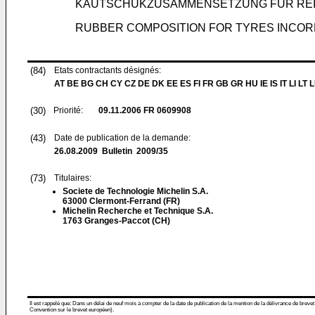
KAUTSCHUKZUSAMMENSETZUNG FÜR REIF
RUBBER COMPOSITION FOR TYRES INCOR
(84)
Etats contractants désignés:
AT BE BG CH CY CZ DE DK EE ES FI FR GB GR HU IE IS IT LI LT 
(30)
Priorité:
09.11.2006
FR 0609908
(43)
Date de publication de la demande:
26.08.2009
Bulletin 2009/35
(73)
Titulaires:
Societe de Technologie Michelin S.A.
63000 Clermont-Ferrand (FR)
Michelin Recherche et Technique S.A.
1763 Granges-Paccot (CH)
Il est rappelé que: Dans un délai de neuf mois à compter de la date de publication de la mention de la délivrance de brevet
Convention sur le brevet européen).