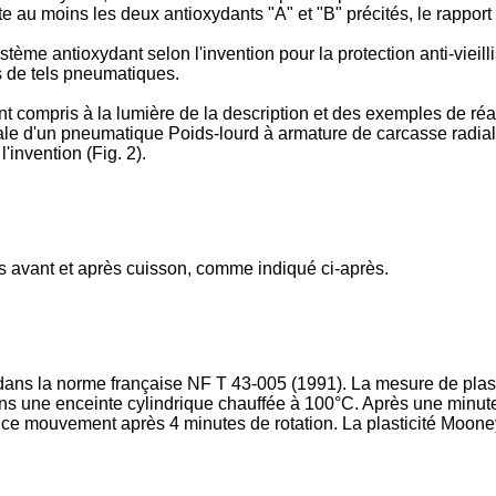
au moins les deux antioxydants "A" et "B" précités, le rapport 
ystème antioxydant selon l'invention pour la protection anti-vi
s de tels pneumatiques.
 compris à la lumière de la description et des exemples de réal
ale d'un pneumatique Poids-lourd à armature de carcasse radia
'invention (Fig. 2).
 avant et après cuisson, comme indiqué ci-après.
 dans la norme française NF T 43-005 (1991). La mesure de plasti
dans une enceinte cylindrique chauffée à 100°C. Après une minute
ir ce mouvement après 4 minutes de rotation. La plasticité Moo