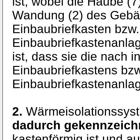
ist, wobei die Haube (7)
Wandung (2) des Gebäu
Einbaubriefkasten bzw.
Einbaubriefkastenanlag
ist, dass sie die nach 
Einbaubriefkastens bzw
Einbaubriefkastenanlag
2.
Wärmeisolationssys
dadurch gekennzeich
kastenförmig ist und a