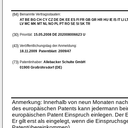
(84)
Benannte Vertragsstaaten:
AT BE BG CH CY CZ DE DK EE ES FI FR GB GR HR HU IE IS IT LI L
LV MC MK MT NL NO PL PT RO SE SI SK TR
(30)
Priorität:
15.05.2008
DE 202008006623 U
(43)
Veröffentlichungstag der Anmeldung:
18.11.2009
Patentblatt 2009/47
(73)
Patentinhaber:
Allebacker Schulte GmbH
01900 Großröhrsdorf (DE)
Anmerkung: Innerhalb von neun Monaten nach 
des europäischen Patents kann jedermann bei
europäischen Patent Einspruch einlegen. Der Ei
Er gilt erst als eingelegt, wenn die Einspruchsg
Patentübereinkommen).