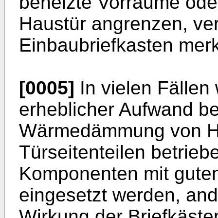
beheizte Vorräume ode
Haustür angrenzen, ve
Einbaubriefkasten mer
[0005]
In vielen Fällen 
erheblicher Aufwand be
Wärmedämmung von Ha
Türseitenteilen betrieb
Komponenten mit gut
eingesetzt werden, and
Wirkung der Briefkäste