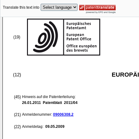
Translate this text into
(19)
EUROPÄI
(12)
(45)
Hinweis auf die Patenterteilung:
26.01.2011
Patentblatt 2011/04
(21)
Anmeldenummer:
09006308.2
(22)
Anmeldetag:
09.05.2009