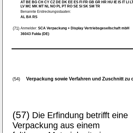
AT BE BG CH CY CZ DE DK EE ES FI FR GB GR HR HU IE IS IT LI L
LV MC MK MT NL NO PL PT RO SE SI SK SM TR
Benannte Erstreckungsstaaten:
AL BA RS
(71)
Anmelder:
SCA Verpackung + Display Vertriebsgesellschaft mbH
36043 Fulda (DE)
Verpackung sowie Verfahren und Zuschnitt zu 
(54)
(57)
Die Erfindung betrifft eine
Verpackung aus einem