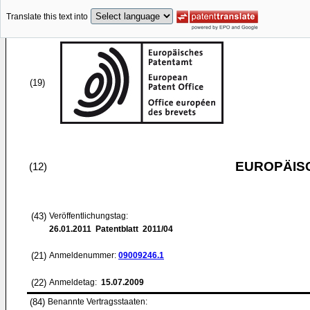
Translate this text into
(19)
EUROPÄIS
(12)
(43)
Veröffentlichungstag:
26.01.2011
Patentblatt 2011/04
(21)
Anmeldenummer:
09009246.1
(22)
Anmeldetag:
15.07.2009
(84)
Benannte Vertragsstaaten: