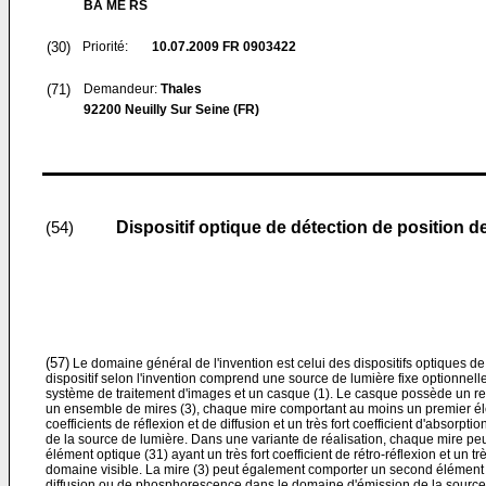
BA ME RS
(30)
Priorité:
10.07.2009
FR 0903422
(71)
Demandeur:
Thales
92200 Neuilly Sur Seine (FR)
Dispositif optique de détection de position
(54)
(57)
Le domaine général de l'invention est celui des dispositifs optiques de
dispositif selon l'invention comprend une source de lumière fixe optionnell
système de traitement d'images et un casque (1). Le casque possède un re
un ensemble de mires (3), chaque mire comportant au moins un premier élé
coefficients de réflexion et de diffusion et un très fort coefficient d'absorpt
de la source de lumière. Dans une variante de réalisation, chaque mire p
élément optique (31) ayant un très fort coefficient de rétro-réflexion et un trè
domaine visible. La mire (3) peut également comporter un second élément op
diffusion ou de phosphorescence dans le domaine d'émission de la source