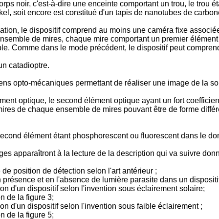
ps noir, c'est-à-dire une enceinte comportant un trou, le trou 
el, soit encore est constitué d'un tapis de nanotubes de carbon
on, le dispositif comprend au moins une caméra fixe associée
emble de mires, chaque mire comportant un premier élément optiq
isible. Comme dans le mode précédent, le dispositif peut compren
un catadioptre.
s opto-mécaniques permettant de réaliser une image de la sour
nt optique, le second élément optique ayant un fort coefficie
mires de chaque ensemble de mires pouvant être de forme différ
le second élément étant phosphorescent ou fluorescent dans le d
s apparaîtront à la lecture de la description qui va suivre donn
 position de détection selon l'art antérieur ;
présence et en l'absence de lumière parasite dans un dispositif s
n d'un dispositif selon l'invention sous éclairement solaire;
n de la figure 3;
n d'un dispositif selon l'invention sous faible éclairement ;
n de la figure 5;