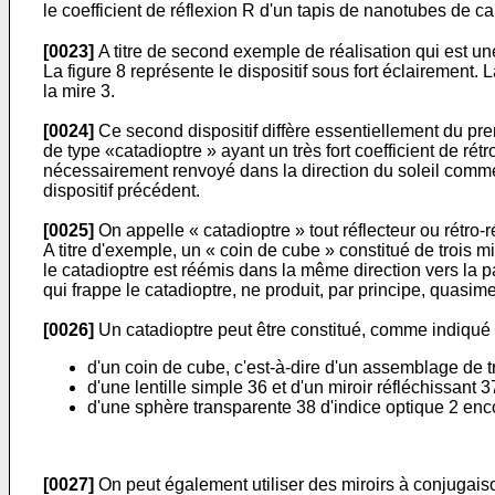
le coefficient de réflexion R d'un tapis de nanotubes de ca
[0023]
A titre de second exemple de réalisation qui est une
La figure 8 représente le dispositif sous fort éclairement.
la mire 3.
[0024]
Ce second dispositif diffère essentiellement du p
de type «catadioptre » ayant un très fort coefficient de rétr
nécessairement renvoyé dans la direction du soleil comme o
dispositif précédent.
[0025]
On appelle « catadioptre » tout réflecteur ou rétro-
A titre d'exemple, un « coin de cube » constitué de trois m
le catadioptre est réémis dans la même direction vers la p
qui frappe le catadioptre, ne produit, par principe, quasim
[0026]
Un catadioptre peut être constitué, comme indiqué s
d'un coin de cube, c'est-à-dire d'un assemblage de tr
d'une lentille simple 36 et d'un miroir réfléchissant 3
d'une sphère transparente 38 d'indice optique 2 encor
[0027]
On peut également utiliser des miroirs à conjugaiso