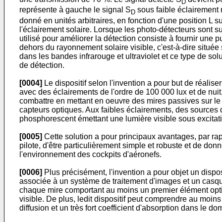
D
représente à gauche le signal S
sous faible éclairement r
D
donné en unités arbitraires, en fonction d'une position L 
l'éclairement solaire. Lorsque les photo-détecteurs sont 
utilisé pour améliorer la détection consiste à fournir un
dehors du rayonnement solaire visible, c'est-à-dire située 
dans les bandes infrarouge et ultraviolet et ce type de s
de détection.
[0004]
Le dispositif selon l'invention a pour but de réalis
avec des éclairements de l'ordre de 100 000 lux et de nuit, 
combattre en mettant en oeuvre des mires passives sur le c
capteurs optiques. Aux faibles éclairements, des sources de
phosphorescent émettant une lumière visible sous excitatio
[0005]
Cette solution a pour principaux avantages, par rapp
pilote, d'être particulièrement simple et robuste et de do
l'environnement des cockpits d'aéronefs.
[0006]
Plus précisément, l'invention a pour objet un dispos
associée à un système de traitement d'images et un casq
chaque mire comportant au moins un premier élément optique
visible. De plus, ledit dispositif peut comprendre au moins
diffusion et un très fort coefficient d'absorption dans le 