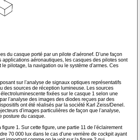
nées du casque porté par un pilote d'aéronef. D'une façon
es applications aéronautiques, les casques des pilotes sont
 le pilotage, la navigation ou le système d'armes. Ces
eposant sur l'analyse de signaux optiques représentatifs
u des sources de réception lumineuse. Les sources
 électroluminescente fixées sur le casque 1 selon une
ue par l'analyse des images des diodes reçues par des
spositifs ont été réalisés par la société Karl Zeiss/Denel.
ojecteurs d'images particulières de façon que l'analyse,
de posture du casque.
figure 1. Sur cette figure, une partie 11 de l'éclairement
ndre 70 000 lux dans le cas d'une verrière de cockpit ayant
st important comme on le voit sur la figure 2 qui