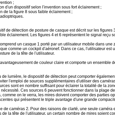
ention ;
 d'un dispositif selon l'invention sous fort éclairement ;
n de la figure 8 sous faible éclairement ;
adioptriques.
tif de détection de posture de casque est décrit sur les figures 3
ible éclairement. Les figures 4 et 6 représentent le signal reçu so
 comprend un casque 1 porté par un utilisateur mobile dans une zo
 comme un cockpit d'aéronef. Dans ce cas, l'utilisateur est un 
ure de la tête de l'utilisateur.
avantageusement de couleur claire et comporte un ensemble de
 de lumière, le dispositif de détection peut comporter égalemen
 éviter l'emploi de sources supplémentaires d'utiliser des camér
es sont en nombre suffisant pour éclairer la totalité de la zone
 nécessité. Ces sources 6 peuvent fonctionner dans la plage de
, comme on le verra, les mires doivent comporter des parties o
centes qui présentent le triple avantage d'une grande compacité
 de caméras 2. Pour des raisons de clarté, une seule caméra es
s de la tête de l'utilisateur, un certain nombre de mires soien