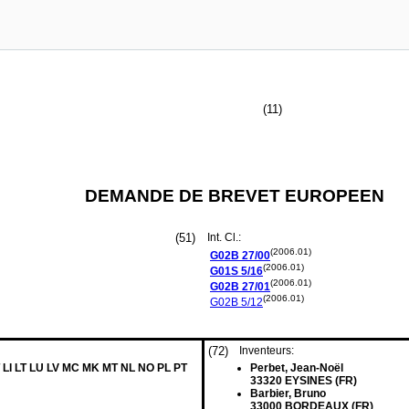
(11)
DEMANDE DE BREVET EUROPEEN
(51)
Int. Cl.:
(2006.01)
G02B
27/00
(2006.01)
G01S
5/16
(2006.01)
G02B
27/01
(2006.01)
G02B
5/12
(72)
Inventeurs:
 LI LT LU LV MC MK MT NL NO PL PT
Perbet, Jean-Noël
33320 EYSINES (FR)
Barbier, Bruno
33000 BORDEAUX (FR)