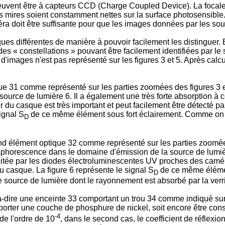
uvent être à capteurs CCD (Charge Coupled Device). La focale et
 mires soient constamment nettes sur la surface photosensible. 
éra doit être suffisante pour que les images données par les sou
es différentes de manière à pouvoir facilement les distinguer. E
es « constellations » pouvant être facilement identifiées par le s
 d'images n'est pas représenté sur les figures 3 et 5. Après calc
31 comme représenté sur les parties zoomées des figures 3 et 5
 source de lumière 6. Il a également une très forte absorption à c
 du casque est très important et peut facilement être détecté par
signal S
de ce même élément sous fort éclairement. Comme on le v
D
 élément optique 32 comme représenté sur les parties zoomées 
osphorescence dans le domaine d'émission de la source de lumière
citée par les diodes électroluminescentes UV proches des camé
du casque. La figure 6 représente le signal S
de ce même élément
D
 source de lumière dont le rayonnement est absorbé par la verriè
à-dire une enceinte 33 comportant un trou 34 comme indiqué sur l
porter une couche de phosphure de nickel, soit encore être cons
-4
 de l'ordre de 10
, dans le second cas, le coefficient de réflexi