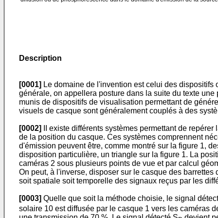
Description
[0001]
Le domaine de l'invention est celui des dispositifs 
générale, on appellera posture dans la suite du texte une 
munis de dispositifs de visualisation permettant de génér
visuels de casque sont généralement couplés à des systèm
[0002]
II existe différents systèmes permettant de repérer 
de la position du casque. Ces systèmes comprennent néc
d'émission peuvent être, comme montré sur la figure 1, d
disposition particulière, un triangle sur la figure 1. La 
caméras 2 sous plusieurs points de vue et par calcul géomét
On peut, à l'inverse, disposer sur le casque des barrettes
soit spatiale soit temporelle des signaux reçus par les di
[0003]
Quelle que soit la méthode choisie, le signal détec
solaire 10 est diffusée par le casque 1 vers les caméras d
une transmission de 70 %. Le signal détecté S
devient pe