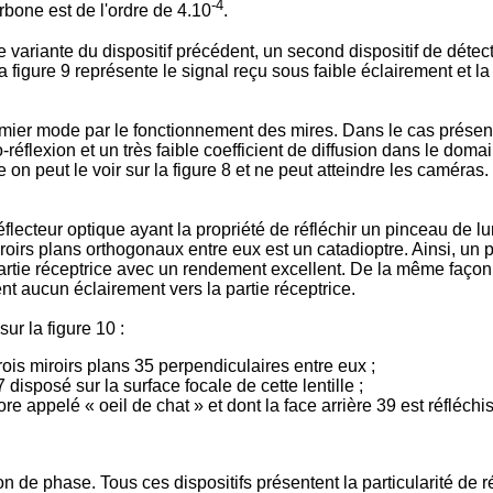
-4
rbone est de l'ordre de 4.10
.
 variante du dispositif précédent, un second dispositif de détect
 La figure 9 représente le signal reçu sous faible éclairement et 
remier mode par le fonctionnement des mires. Dans le cas prése
o-réflexion et un très faible coefficient de diffusion dans le doma
n peut le voir sur la figure 8 et ne peut atteindre les caméras.
réflecteur optique ayant la propriété de réfléchir un pinceau de 
iroirs plans orthogonaux entre eux est un catadioptre. Ainsi, un 
artie réceptrice avec un rendement excellent. De la même façon, 
ent aucun éclairement vers la partie réceptrice.
ur la figure 10 :
ois miroirs plans 35 perpendiculaires entre eux ;
7 disposé sur la surface focale de cette lentille ;
e appelé « oeil de chat » et dont la face arrière 39 est réfléchi
n de phase. Tous ces dispositifs présentent la particularité de 