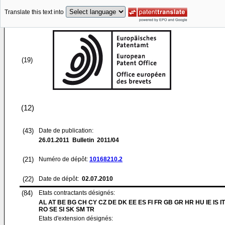
Translate this text into
(19)
(12)
(43)
Date de publication:
26.01.2011
Bulletin 2011/04
(21)
Numéro de dépôt:
10168210.2
(22)
Date de dépôt:
02.07.2010
(84)
Etats contractants désignés:
AL AT BE BG CH CY CZ DE DK EE ES FI FR GB GR HR HU IE IS IT
RO SE SI SK SM TR
Etats d'extension désignés: