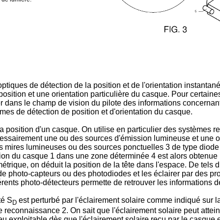
optiques de détection de la position et de l'orientation instanta
position et une orientation particulière du casque. Pour certain
er dans le champ de vision du pilote des informations concernant
es de détection de position et d'orientation du casque.
la position d'un casque. On utilise en particulier des systèmes r
essairement une ou des sources d'émission lumineuse et une o
es mires lumineuses ou des sources ponctuelles 3 de type diode
position du casque 1 dans une zone déterminée 4 est alors obten
rique, on déduit la position de la tête dans l'espace. De tels di
 de photo-capteurs ou des photodiodes et les éclairer par des pr
fférents photo-détecteurs permette de retrouver les informations 
té S
est perturbé par l'éclairement solaire comme indiqué sur la 
D
e reconnaissance 2. On sait que l'éclairement solaire peut attei
u exploitable dès que l'éclairement solaire reçu par le casque e