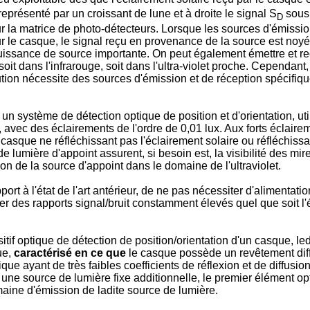
eprésenté par un croissant de lune et à droite le signal S
sous 
D
sur la matrice de photo-détecteurs. Lorsque les sources d'émissio
sur le casque, le signal reçu en provenance de la source est no
e puissance de source importante. On peut également émettre et 
soit dans l'infrarouge, soit dans l'ultra-violet proche. Cependan
olution nécessite des sources d'émission et de réception spécif
er un système de détection optique de position et d'orientation,
avec des éclairements de l'ordre de 0,01 lux. Aux forts éclairemen
asque ne réfléchissant pas l'éclairement solaire ou réfléchissan
 lumière d'appoint assurent, si besoin est, la visibilité des mi
n de la source d'appoint dans le domaine de l'ultraviolet.
ort à l'état de l'art antérieur, de ne pas nécessiter d'alimentati
nner des rapports signal/bruit constamment élevés quel que soit l
itif optique de détection de position/orientation d'un casque, l
ue,
caractérisé en ce que
le casque possède un revêtement dif
 ayant de très faibles coefficients de réflexion et de diffusion 
 une source de lumière fixe additionnelle, le premier élément opti
domaine d'émission de ladite source de lumière.