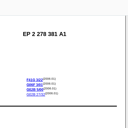
EP 2 278 381 A1
(2006.01)
F41G
3/22
(2006.01)
G06F
3/01
(2006.01)
G02B
5/00
(2006.01)
G02B
27/32