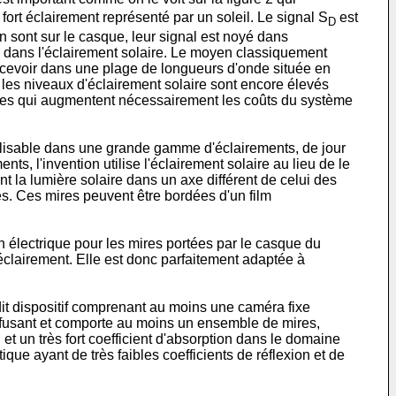
fort éclairement représenté par un soleil. Le signal S
est
D
n sont sur le casque, leur signal est noyé dans
yé dans l'éclairement solaire. Le moyen classiquement
recevoir dans une plage de longueurs d'onde située en
t, les niveaux d'éclairement solaire sont encore élevés
iques qui augmentent nécessairement les coûts du système
 utilisable dans une grande gamme d'éclairements, de jour
ts, l'invention utilise l'éclairement solaire au lieu de le
t la lumière solaire dans un axe différent de celui des
res. Ces mires peuvent être bordées d'un film
on électrique pour les mires portées par le casque du
'éclairement. Elle est donc parfaitement adaptée à
edit dispositif comprenant au moins une caméra fixe
fusant et comporte au moins un ensemble de mires,
et un très fort coefficient d'absorption dans le domaine
que ayant de très faibles coefficients de réflexion et de