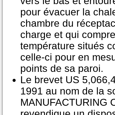
vers le bas et entour
pour évacuer la chal
chambre du réceptacle
charge et qui compr
température situés co
celle-ci pour en mes
points de sa paroi.
Le brevet
US 5,066,4
1991
au nom de la 
MANUFACTURING COM
revendique un dispo