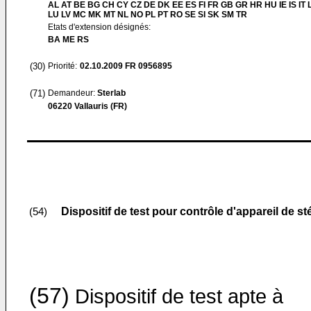
AL AT BE BG CH CY CZ DE DK EE ES FI FR GB GR HR HU IE IS IT L
LU LV MC MK MT NL NO PL PT RO SE SI SK SM TR
Etats d'extension désignés:
BA ME RS
(30)
Priorité:
02.10.2009
FR 0956895
(71)
Demandeur:
Sterlab
06220 Vallauris (FR)
Dispositif de test pour contrôle d'appareil de st
(54)
(57)
Dispositif de test apte à