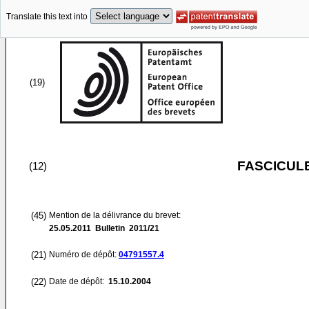
Translate this text into
(19)
FASCICUL
(12)
(45)
Mention de la délivrance du brevet:
25.05.2011
Bulletin 2011/21
(21)
Numéro de dépôt:
04791557.4
(22)
Date de dépôt:
15.10.2004