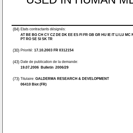
(84)
Etats contractants désignés:
AT BE BG CH CY CZ DE DK EE ES FI FR GB GR HU IE IT LI LU MC 
PT RO SE SI SK TR
(30)
Priorité:
17.10.2003
FR 0312154
(43)
Date de publication de la demande:
19.07.2006
Bulletin 2006/29
(73)
Titulaire:
GALDERMA RESEARCH & DEVELOPMENT
06410 Biot (FR)