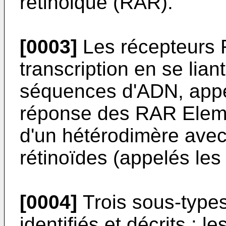
rétinoique (RAR).
[0003]
Les récepteurs 
transcription en se lia
séquences d'ADN, appe
réponse des RAR Elem
d'un hétérodimère avec
rétinoïdes (appelés le
[0004]
Trois sous-type
identifiés et décrits :