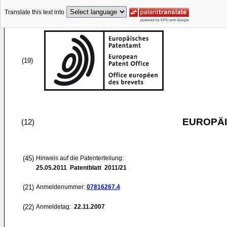
Translate this text into
(19)
EUROPÄI
(12)
(45)
Hinweis auf die Patenterteilung:
25.05.2011
Patentblatt 2011/21
(21)
Anmeldenummer:
07816267.4
(22)
Anmeldetag:
22.11.2007