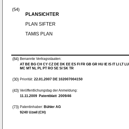
(54)
PLANSICHTER
PLAN SIFTER
TAMIS PLAN
(84)
Benannte Vertragsstaaten:
AT BE BG CH CY CZ DE DK EE ES FI FR GB GR HU IE IS IT LI LT LU
MC MT NL PL PT RO SE SI SK TR
(30)
Priorität:
22.01.2007
DE 102007004150
(43)
Veröffentlichungstag der Anmeldung:
11.11.2009
Patentblatt 2009/46
(73)
Patentinhaber:
Bühler AG
9240 Uzwil (CH)