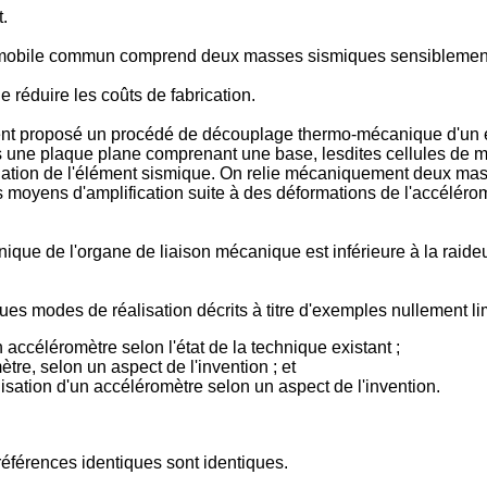
t.
e mobile commun comprend deux masses sismiques sensiblement
 réduire les coûts de fabrication.
lement proposé un procédé de découplage thermo-mécanique d'un
s une plaque plane comprenant une base, lesdites cellules d
anslation de l'élément sismique. On relie mécaniquement deux m
es moyens d'amplification suite à des déformations de l'accélér
que de l'organe de liaison mécanique est inférieure à la raid
s modes de réalisation décrits à titre d'exemples nullement limit
accéléromètre selon l'état de la technique existant ;
tre, selon un aspect de l'invention ; et
alisation d'un accéléromètre selon un aspect de l'invention.
références identiques sont identiques.