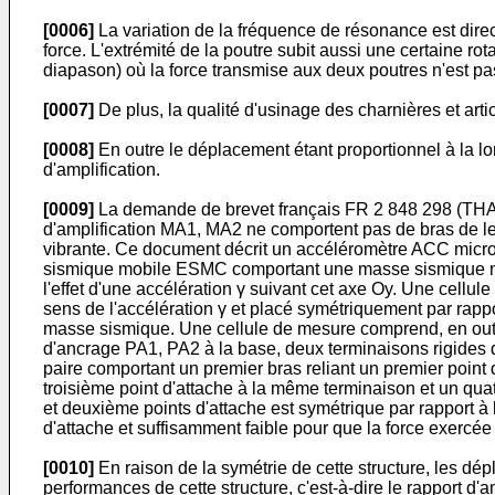
[0006]
La variation de la fréquence de résonance est direct
force. L'extrémité de la poutre subit aussi une certaine r
diapason) où la force transmise aux deux poutres n'est p
[0007]
De plus, la qualité d'usinage des charnières et artic
[0008]
En outre le déplacement étant proportionnel à la lo
d'amplification.
[0009]
La demande de brevet français
FR 2 848 298
(THAL
d'amplification MA1, MA2 ne comportent pas de bras de lev
vibrante. Ce document décrit un accéléromètre ACC micr
sismique mobile ESMC comportant une masse sismique mobil
l'effet d'une accélération γ suivant cet axe Oy. Une cellu
sens de l'accélération γ et placé symétriquement par rappor
masse sismique. Une cellule de mesure comprend, en outre
d'ancrage PA1, PA2 à la base, deux terminaisons rigides de
paire comportant un premier bras reliant un premier point
troisième point d'attache à la même terminaison et un quat
et deuxième points d'attache est symétrique par rapport à l'
d'attache et suffisamment faible pour que la force exercée
[0010]
En raison de la symétrie de cette structure, les d
performances de cette structure, c'est-à-dire le rapport d'