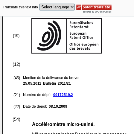
Translate this text into
(19)
(12)
(45)
Mention de la délivrance du brevet:
25.05.2011
Bulletin 2011/21
(21)
Numéro de dépôt:
09172519.2
(22)
Date de dépôt:
08.10.2009
(54)
Accéléromètre micro-usiné.