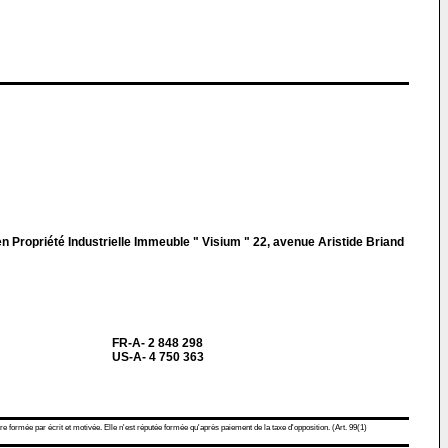
 Propriété Industrielle Immeuble " Visium " 22, avenue Aristide Briand
FR-A- 2 848 298
US-A- 4 750 363
re formée par écrit et motivée. Elle n'est réputée formée qu'après paiement de la taxe d'opposition. (Art. 99(1)