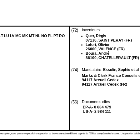
(72)
Inventeurs:
 LT LU LV MC MK MT NL NO PL PT RO
Quer, Régis
07130, SAINT PERAY (FR)
Lefort, Olivier
26000, VALENCE (FR)
Boura, André
86100, CHATELLERAULT (FR)
(74)
Mandataire:
Esselin, Sophie et al
Marks & Clerk France Conseils en
94117 Arcueil Cedex
94117 Arcueil Cedex (FR)
(56)
Documents cités: :
EP-A- 0 684 479
US-A- 2 984 111
 européen, toute personne peut faire opposition au brevet européen délivré, auprès de l'Office européen des brevets. L'opposition doit êt