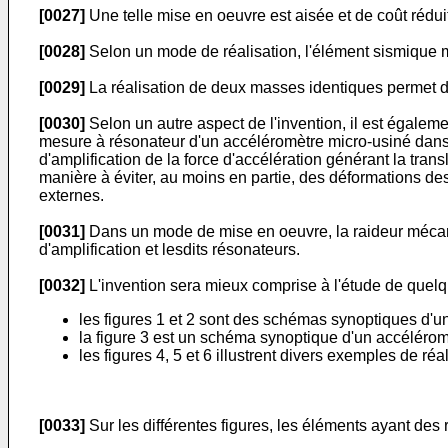
[0027]
Une telle mise en oeuvre est aisée et de coût rédui
[0028]
Selon un mode de réalisation, l'élément sismiqu
[0029]
La réalisation de deux masses identiques permet de
[0030]
Selon un autre aspect de l'invention, il est éga
mesure à résonateur d'un accéléromètre micro-usiné dan
d'amplification de la force d'accélération générant la tr
manière à éviter, au moins en partie, des déformations d
externes.
[0031]
Dans un mode de mise en oeuvre, la raideur mécani
d'amplification et lesdits résonateurs.
[0032]
L'invention sera mieux comprise à l'étude de quelque
les figures 1 et 2 sont des schémas synoptiques d'un 
la figure 3 est un schéma synoptique d'un accéléromè
les figures 4, 5 et 6 illustrent divers exemples de ré
[0033]
Sur les différentes figures, les éléments ayant des 