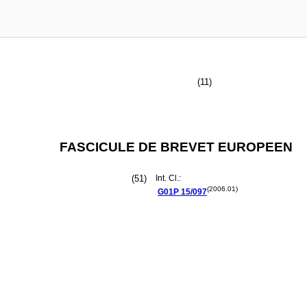
(11)
FASCICULE DE BREVET EUROPEEN
(51)
Int. Cl.:
(2006.01)
G01P
15/097