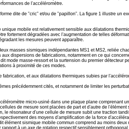
 performances de l'accéléromètre.
orme dite de "cric" et/ou de "papillon". La figure 1 illustre un
unique mobile est relativement sensible aux dilatations thermi
être fortement dégradées avec l'augmentation de telles déformat
dégradant les mesures peuvent apparaître.
deux masses sismiques indépendantes MS1 et MS2, reliée chac
es aux dispersions de fabrications, notamment en ce qui concern
it mode masse-ressort et la surtension du premier détecteur peu
ations à proximité de ces modes.
fabrication, et aux dilatations thermiques subies par l'accéléro
blèmes précédemment cités, et notamment de limiter les perturba
n accéléromètre micro-usiné dans une plaque plane comprenant u
llules de mesure sont placées de part et d'autre de l'élément
on, le résonateur d'une cellule de mesure subit une traction tand
pectivement des moyens d'amplification de la force d'accélérat
ledit élément sismique mobile commun comprend au moins deux 
ar rapport à un axe de rotation respectif sensiblement orthogonal