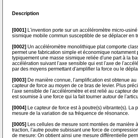
Description
[0001]
L'invention porte sur un accéléromètre micro-usin
sismique mobile commun susceptible de se déplacer en tra
[0002]
Un accéléromètre monolithique plat comporte classi
permet une fabrication simple et économique notamment pa
typiquement une masse sismique reliée d'une part à la bas
accélération suivant l'axe sensible qui est l'axe de l'accé
par des moyens permettant d'amplifier la force ou le dépl
[0003]
De manière connue, l'amplification est obtenue au
capteur de force au moyen de ce bras de levier. Plus préci
l'axe sensible de l'accéléromètre et est relié au capteur 
est soumise à une force qui la fait tourner autour de l'artic
[0004]
Le capteur de force est à poutre(s) vibrante(s). La p
mesure de la variation de sa fréquence de résonance.
[0005]
Les cellules de mesure sont montées de manière à c
traction, l'autre poutre subissant une force de compressio
de mesure: On obtient ainsi une mesure différentielle perm