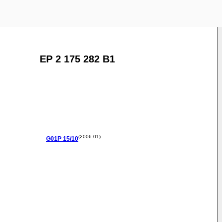
EP 2 175 282 B1
(2006.01)
G01P
15/10