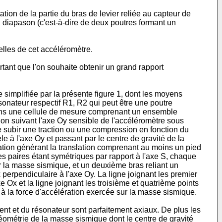
tion de la partie du bras de levier reliée au capteur de
n diapason (c'est-à-dire de deux poutres formant un
ielles de cet accéléromètre.
tant que l'on souhaite obtenir un grand rapport
implifiée par la présente figure 1, dont les moyens
sonateur respectif R1, R2 qui peut être une poutre
ins une cellule de mesure comprenant un ensemble
on suivant l'axe Oy sensible de l'accéléromètre sous
de subir une traction ou une compression en fonction du
le à l'axe Oy et passant par le centre de gravité de la
tion générant la translation comprenant au moins un pied
es paires étant symétriques par rapport à l'axe S, chaque
r la masse sismique, et un deuxième bras reliant un
 perpendiculaire à l'axe Oy. La ligne joignant les premier
xe Ox et la ligne joignant les troisième et quatrième points
 à la force d'accélération exercée sur la masse sismique.
nt et du résonateur sont parfaitement axiaux. De plus les
 géométrie de la masse sismique dont le centre de gravité