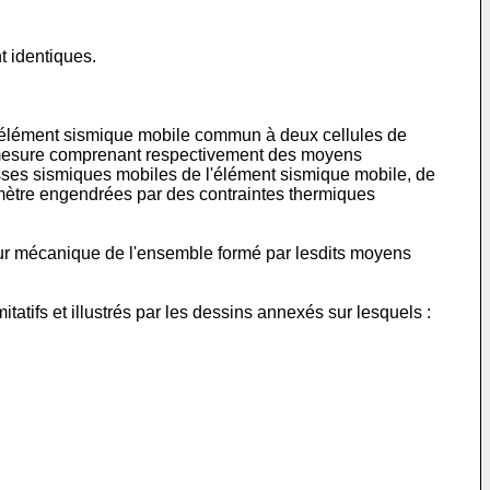
 identiques.
 élément sismique mobile commun à deux cellules de
e mesure comprenant respectivement des moyens
asses sismiques mobiles de l'élément sismique mobile, de
omètre engendrées par des contraintes thermiques
eur mécanique de l'ensemble formé par lesdits moyens
atifs et illustrés par les dessins annexés sur lesquels :