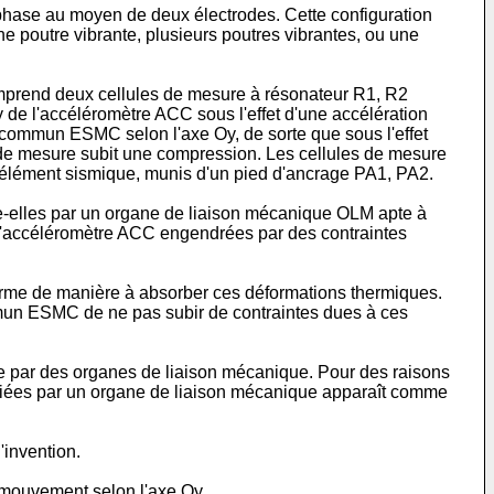
 phase au moyen de deux électrodes. Cette configuration
ne poutre vibrante, plusieurs poutres vibrantes, ou une
omprend deux cellules de mesure à résonateur R1, R2
e l'accéléromètre ACC sous l'effet d'une accélération
, commun ESMC selon l'axe Oy, de sorte que sous l'effet
le de mesure subit une compression. Les cellules de mesure
l'élément sismique, munis d'un pied d'ancrage PA1, PA2.
lles par un organe de liaison mécanique OLM apte à
 l'accéléromètre ACC engendrées par des contraintes
orme de manière à absorber ces déformations thermiques.
mmun ESMC de ne pas subir de contraintes dues à ces
ne par des organes de liaison mécanique. Pour des raisons
reliées par un organe de liaison mécanique apparaît comme
'invention.
e mouvement selon l'axe Oy.