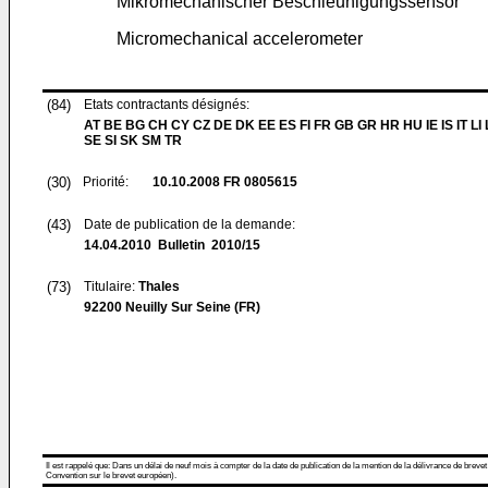
Mikromechanischer Beschleunigungssensor
Micromechanical accelerometer
(84)
Etats contractants désignés:
AT BE BG CH CY CZ DE DK EE ES FI FR GB GR HR HU IE IS IT LI
SE SI SK SM TR
(30)
Priorité:
10.10.2008
FR 0805615
(43)
Date de publication de la demande:
14.04.2010
Bulletin 2010/15
(73)
Titulaire:
Thales
92200 Neuilly Sur Seine (FR)
Il est rappelé que: Dans un délai de neuf mois à compter de la date de publication de la mention de la délivrance de brevet
Convention sur le brevet européen).