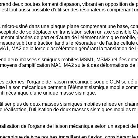
prend deux poutres formant diapason, vibrant en opposition de
l est tout aussi possible d'utiliser des résonateurs comprenant u
 ACC micro-usiné dans une plaque plane comprenant une base, c
ible de se déplacer en translation selon un axe sensible Oy d
r sont placées de part et d'autre de l'élément sismique mobile
mesure subit une traction tandis le résonateur de l'autre cellu
1, MA2 de la force d'accélération générant la translation de 
 deux masses sismiques mobiles MSM1, MSM2 reliées entre-e
es moyens d'amplification MA1, MA2 suite à des déformations de
ques externes, l'organe de liaison mécanique souple OLM se déf
ette liaison mécanique permet à l'élément sismique mobile co
ent mécanique d'une unique masse sismique.
'utiliser plus de deux masses sismiques mobiles reliées en chaî
de réalisation, l'utilisation de deux masses sismiques mobiles 
 réalisation de l'organe de liaison mécanique selon un aspect de l
 mécanique de type poutres travaillant en flexion, considérant l