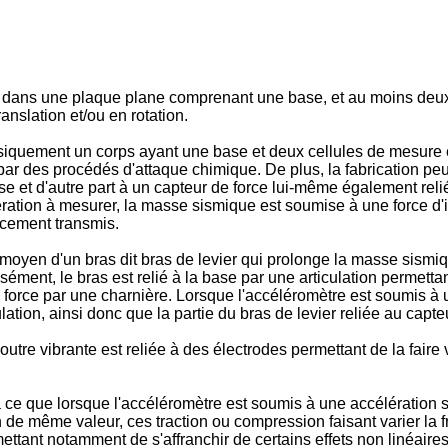
é dans une plaque plane comprenant une base, et au moins deu
nslation et/ou en rotation.
quement un corps ayant une base et deux cellules de mesure en 
r des procédés d'attaque chimique. De plus, la fabrication peu
e et d'autre part à un capteur de force lui-même également reli
lération à mesurer, la masse sismique est soumise à une force d'i
acement transmis.
 moyen d'un bras dit bras de levier qui prolonge la masse sism
sément, le bras est relié à la base par une articulation permett
de force par une charnière. Lorsque l'accéléromètre est soumis à
ulation, ainsi donc que la partie du bras de levier reliée au capte
outre vibrante est reliée à des électrodes permettant de la faire
e que lorsque l'accéléromètre est soumis à une accélération sui
n de même valeur, ces traction ou compression faisant varier la
ettant notamment de s'affranchir de certains effets non linéaires