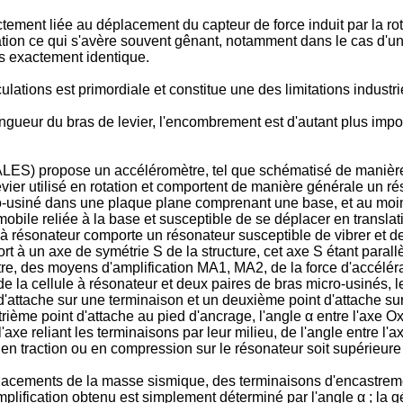
ement liée au déplacement du capteur de force induit par la rota
otation ce qui s'avère souvent gênant, notamment dans le cas d'u
as exactement identique.
ulations est primordiale et constitue une des limitations industr
ngueur du bras de levier, l'encombrement est d'autant plus impor
ES) propose un accéléromètre, tel que schématisé de manière s
ier utilisé en rotation et comportent de manière générale un ré
o-usiné dans une plaque plane comprenant une base, et au mo
e reliée à la base et susceptible de se déplacer en translati
le à résonateur comporte un résonateur susceptible de vibrer et 
t à un axe de symétrie S de la structure, cet axe S étant parallè
, des moyens d'amplification MA1, MA2, de la force d'accéléra
 la cellule à résonateur et deux paires de bras micro-usinés, l
 d'attache sur une terminaison et un deuxième point d'attache su
rième point d'attache au pied d'ancrage, l'angle α entre l'axe Ox
axe reliant les terminaisons par leur milieu, de l'angle entre l'a
 en traction ou en compression sur le résonateur soit supérieure
éplacements de la masse sismique, des terminaisons d'encastreme
amplification obtenu est simplement déterminé par l'angle α ; la