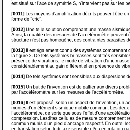
est situé sur l'axe de symétrie S, n'intervient pas sur les
[0011]
Les moyens d'amplification décrits peuvent être en f
forme de "cric".
[0012]
Une telle solution comprenant une masse sismique 
Ainsi, la qualité des mesures de l'accéléromètre peuvent 
structure n'est pas homogène, des contraintes parasites 
[0013]
Il est également connu des systèmes comprenant 
la figure 2. De tels systèmes bi-masses sont très sensibl
présence de vibrations, le mode de vibration d'une masse d
considérablement au gain différentiel en présence de vibr
[0014]
De tels systèmes sont sensibles aux dispersions de 
[0015]
Un but de l'invention est de pallier aux divers pro
par l'accéléromètre sur les mesures de l'accéléromètre.
[0016]
Il est proposé, selon un aspect de l'invention, u
munies d'un élément sismique mobile commun. Les deux ce
l'accéléromètre, de sorte que sous l'effet d'une accélérati
compression. Lesdites cellules de mesure comprennent res
commun munis d'un pied d'ancrage respectif. En outre, 
en translation selon ledit axe sensible et/ou en rotation p