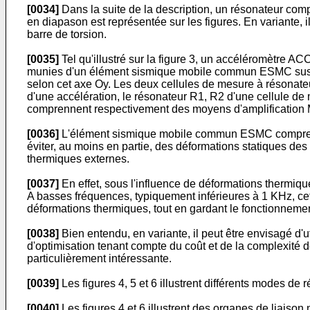
[0034]
Dans la suite de la description, un résonateur com
en diapason est représentée sur les figures. En variante, i
barre de torsion.
[0035]
Tel qu'illustré sur la figure 3, un accéléromètre
munies d'un élément sismique mobile commun ESMC suscept
selon cet axe Oy. Les deux cellules de mesure à résonateu
d'une accélération, le résonateur R1, R2 d'une cellule de 
comprennent respectivement des moyens d'amplification MA
[0036]
L'élément sismique mobile commun ESMC comprend
éviter, au moins en partie, des déformations statiques d
thermiques externes.
[0037]
En effet, sous l'influence de déformations thermi
A basses fréquences, typiquement inférieures à 1 KHz, c
déformations thermiques, tout en gardant le fonctionnem
[0038]
Bien entendu, en variante, il peut être envisagé d
d'optimisation tenant compte du coût et de la complexité 
particulièrement intéressante.
[0039]
Les figures 4, 5 et 6 illustrent différents modes de
[0040]
Les figures 4 et 6 illustrent des organes de liaison