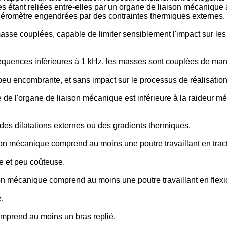
s étant reliées entre-elles par un organe de liaison mécanique a
éléromètre engendrées par des contraintes thermiques externes.
masse couplées, capable de limiter sensiblement l'impact sur l
réquences inférieures à 1 kHz, les masses sont couplées de m
 peu encombrante, et sans impact sur le processus de réalisation
de l'organe de liaison mécanique est inférieure à la raideur 
 des dilatations externes ou des gradients thermiques.
son mécanique comprend au moins une poutre travaillant en tract
e et peu coûteuse.
on mécanique comprend au moins une poutre travaillant en flexio
.
mprend au moins un bras replié.