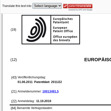
Translate this text into
(19)
EUROPÄIS
(12)
(43)
Veröffentlichungstag:
01.06.2011
Patentblatt 2011/22
(21)
Anmeldenummer:
10013491.5
(22)
Anmeldetag:
11.10.2010
(84)
Benannte Vertragsstaaten: