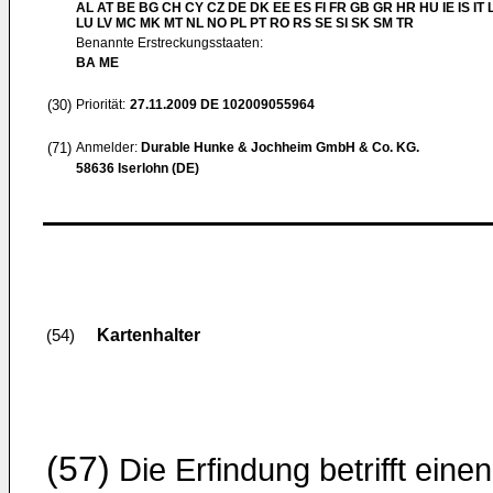
AL AT BE BG CH CY CZ DE DK EE ES FI FR GB GR HR HU IE IS IT L
LU LV MC MK MT NL NO PL PT RO RS SE SI SK SM TR
Benannte Erstreckungsstaaten:
BA ME
(30)
Priorität:
27.11.2009
DE 102009055964
(71)
Anmelder:
Durable Hunke & Jochheim GmbH & Co. KG.
58636 Iserlohn (DE)
Kartenhalter
(54)
(57)
Die Erfindung betrifft einen