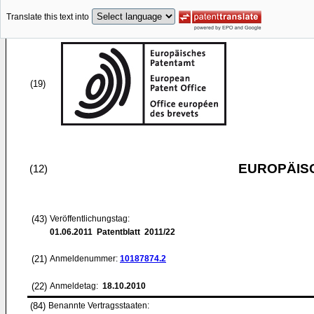
Translate this text into
(19)
EUROPÄIS
(12)
(43)
Veröffentlichungstag:
01.06.2011
Patentblatt 2011/22
(21)
Anmeldenummer:
10187874.2
(22)
Anmeldetag:
18.10.2010
(84)
Benannte Vertragsstaaten: