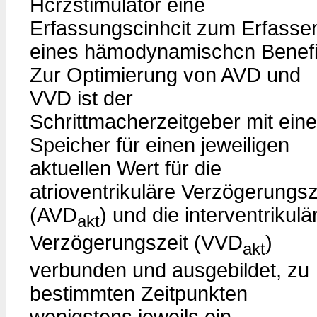
Hcrzstimulator eine
Erfassungscinhcit zum Erfasse
eines hämodynamischcn Benefi
Zur Optimierung von AVD und
VVD ist der
Schrittmacherzeitgeber mit ein
Speicher für einen jeweiligen
aktuellen Wert für die
atrioventrikuläre Verzögerungsz
(AVD
) und die interventrikulä
akt
Verzögerungszeit (VVD
)
akt
verbunden und ausgebildet, zu
bestimmten Zeitpunkten
wenigstens jeweils ein