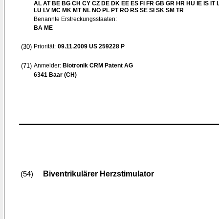
AL AT BE BG CH CY CZ DE DK EE ES FI FR GB GR HR HU IE IS IT L
LU LV MC MK MT NL NO PL PT RO RS SE SI SK SM TR
Benannte Erstreckungsstaaten:
BA ME
(30)
Priorität:
09.11.2009
US 259228 P
(71)
Anmelder:
Biotronik CRM Patent AG
6341 Baar (CH)
Biventrikulärer Herzstimulator
(54)