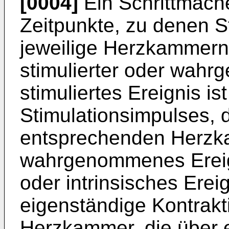
[0004]
Ein Schrittmach
Zeitpunkte, zu denen S
jeweilige Herzkammern
stimulierter oder wahr
stimuliertes Ereignis i
Stimulationsimpulses, d
entsprechenden Herzka
wahrgenommenes Ereign
oder intrinsisches Ereig
eigenständige Kontrak
Herzkammer, die über 