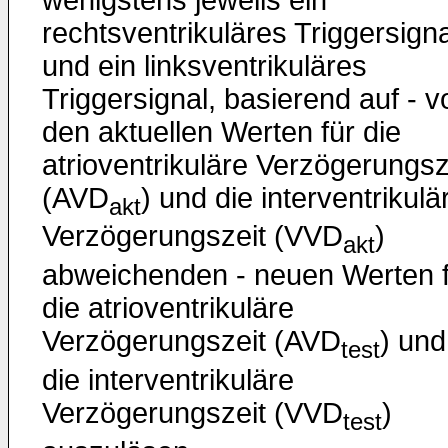
rechtsventrikuläres Triggersigna
und ein linksventrikuläres
Triggersignal, basierend auf - v
den aktuellen Werten für die
atrioventrikuläre Verzögerungsz
(AVD
) und die interventrikulä
akt
Verzögerungszeit (VVD
)
akt
abweichenden - neuen Werten f
die atrioventrikuläre
Verzögerungszeit (AVD
) und
test
die interventrikuläre
Verzögerungszeit (VVD
)
test