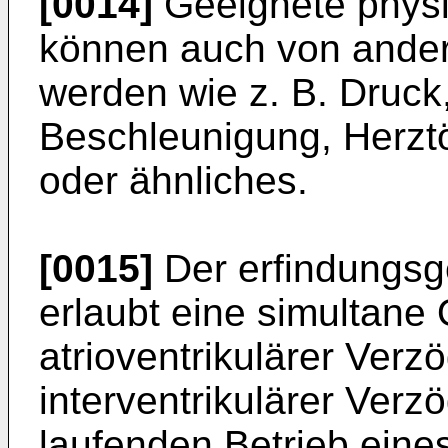
[0014]
Geeignete physi
können auch von ander
werden wie z. B. Druck
Beschleunigung, Herztö
oder ähnliches.
[0015]
Der erfindungsg
erlaubt eine simultane
atrioventrikulärer Ver
interventrikulärer Verz
laufenden Betrieb eines